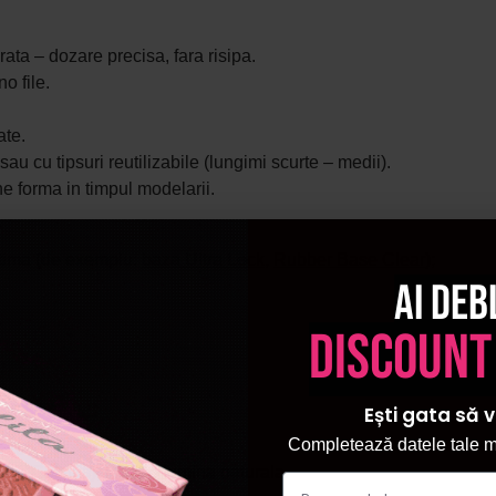
ata – dozare precisa, fara risipa.
o file.
ate.
n sau cu tipsuri reutilizabile (lungimi scurte – medii).
ine forma in timpul modelarii.
ptima (de exemplu:
baza Ultra Lock
,
Rubber Base Clear
);
Ai deb
discount
Ești gata să v
Completează datele tale ma
ergii;
25°Celsius), ferit de lumina naturala.