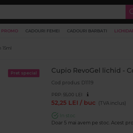
PROMO
CADOURI FEMEI
CADOURI BARBATI
LICHIDA
m 15ml
Cupio RevoGel lichid - 
Pret special
Cod produs
D1119
PRP: 55,00
LEI
52,25
LEI
/ buc
(TVA inclus)
In stoc
Doar 5 mai avem pe stoc. Acest prod