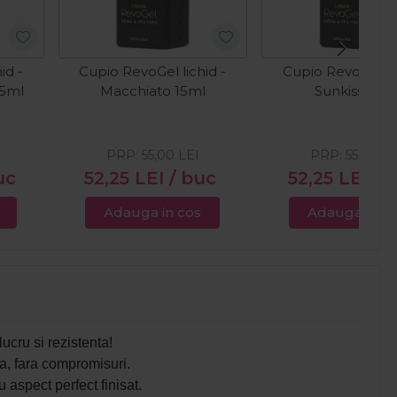
id -
Cupio RevoGel lichid -
Cupio RevoGel lic
15ml
Macchiato 15ml
Sunkiss 15m
PRP:
55,00
LEI
PRP:
55,00
LE
uc
52,25
LEI
/ buc
52,25
LEI
/ 
Adauga in cos
Adauga in c
lucru si rezistenta!
ta, fara compromisuri.
u aspect perfect finisat.