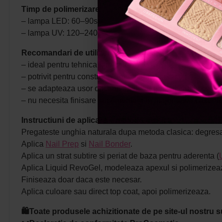
Timp de polimerizare
:
– lampa LED: 60–90sec;
– lampa UV: 120–240sec.
Recomandari de utilizare
:
– ideal pentru tehnica fara pilire;
– potrivit pentru constructii, intretineri si corectii;
– se adapteaza usor oricarui tip de unghie, inclusiv celor f
– nu necesita finisare suplimentara in majoritatea cazurilo
Instructiuni de aplicare – metoda clasica
:
Pregateste unghia naturala dupa metoda clasica: degresare
Aplica
Nail Prep
si
Nail Bonder
.
Aplica un strat subtire si periat de baza pentru aderenta (
Aplica Liquid RevoGel, modeleaza apexul si polimerizea
Finiseaza doar daca este necesar.
Aplica culoare sau direct top coat, apoi polimerizeaza.
🛍️Toate produsele achizitionate de pe site-ul nostru s