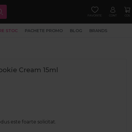
FAVORITE
CONT
COS
RE STOC
PACHETE PROMO
BLOG
BRANDS
Cookie Cream 15ml
us este foarte solicitat.