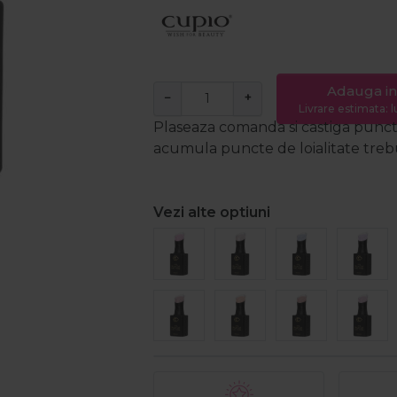
Adauga in
−
+
Livrare estimata: l
Plaseaza comanda si castiga puncte
acumula puncte de loialitate trebui
Vezi alte optiuni