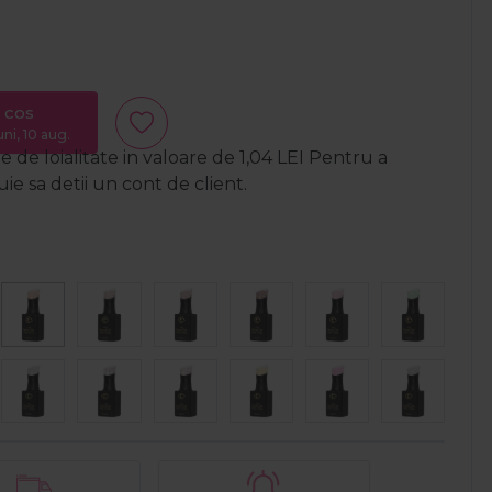
 cos
uni, 10 aug.
 de loialitate in valoare de
1,04
LEI
Pentru a
e sa detii un cont de client.