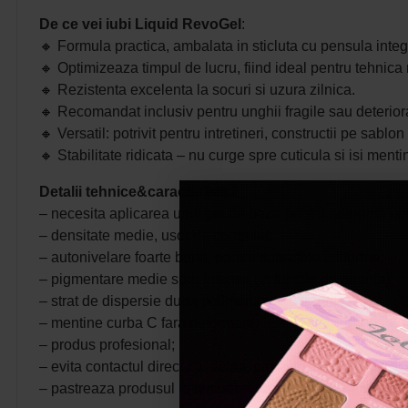
De ce vei iubi Liquid RevoGel
:
🔸 F
ormula practica, ambalata in sticluta cu pensula integr
🔸
Optimizeaza timpul de lucru, fiind ideal pentru tehnica n
🔸
Rezistenta excelenta la socuri si uzura zilnica.
🔸
Recomandat inclusiv pentru unghii fragile sau deterior
🔸
Versatil: potrivit pentru intretineri, constructii pe sablo
🔸
Stabilitate ridicata – nu curge spre cuticula si isi ment
Detalii tehnice&caracteristici
:
– necesita aplicarea unui gel de baza pentru aderenta o
– densitate medie, usor de controlat;
– autonivelare foarte buna, pentru suprafete uniforme;
– pigmentare medie spre intensa (in functie de nuanta);
– strat de dispersie dupa polimerizare: prezent;
– mentine curba C fara deformare;
– produs profesional;
– evita contactul direct cu pielea, produsul poate cauza al
– pastreaza produsul la temperatura ambientala (intre 15–