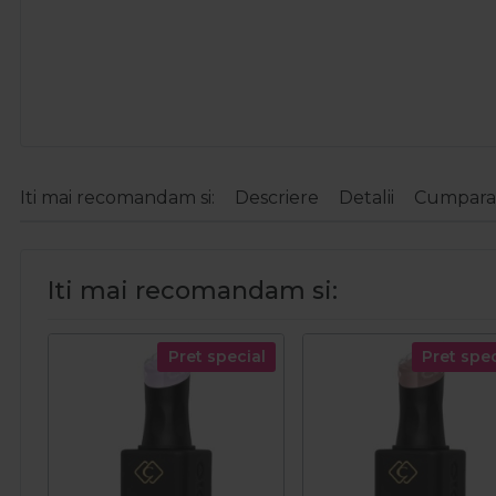
Iti mai recomandam si:
Descriere
Detalii
Cumparat
Iti mai recomandam si:
Pret special
Pret spec