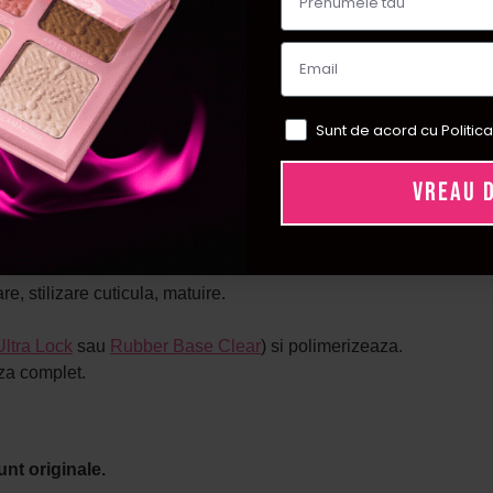
Sunt de acord cu Politica
VREAU 
oarte subtiri sau sensibile;
r.
, stilizare cuticula, matuire.
Ultra Lock
sau
Rubber Base Clear
) si polimerizeaza.
za complet.
unt originale.