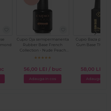
ase
Cupio Oja semipermanenta
Cupio Baza pentru
iamond
Rubber Base French
Gum Base The On
Collection - Nude Peach
15ml
uc
56,00
LEI
/ buc
58,00
LEI
/ 
Adauga in cos
Adauga in c