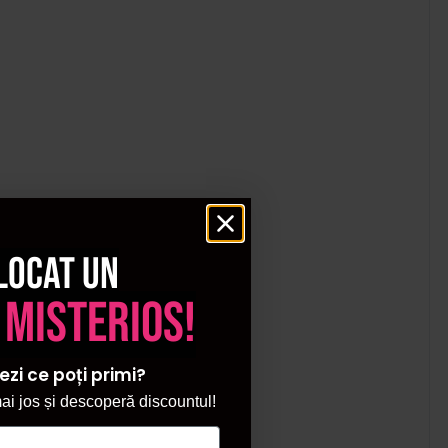
locat un
 misterios!
ezi ce poți primi?
i jos și descoperă discountul!