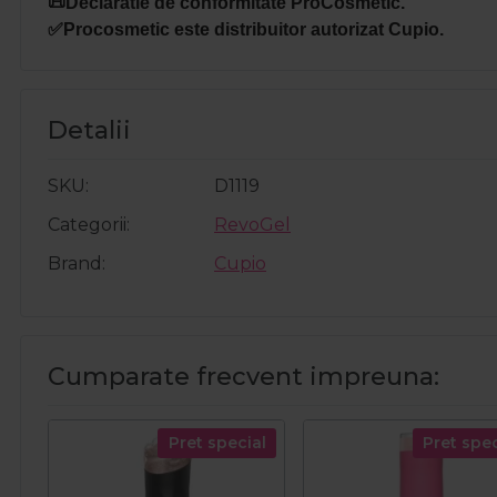
📜Declaratie de conformitate ProCosmetic.
✅Procosmetic este distribuitor autorizat Cupio.
Detalii
SKU
D1119
Categorii
RevoGel
Brand
Cupio
Cumparate frecvent impreuna:
Pret special
Pret spec