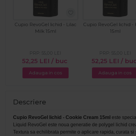
Cupio RevoGel lichid - Lilac
Cupio RevoGel lichid -
Milk 15ml
15ml
PRP:
55,00
LEI
PRP:
55,00
LEI
52,25
LEI
/ buc
52,25
LEI
/ bu
Adauga in cos
Adauga in cos
Descriere
Cupio RevoGel lichid - Cookie Cream 15ml
este special
Liquid RevoGel este noua generatie de polygel lichid creat
T
extura sa echilibrata permite o aplicare rapida, curata si s