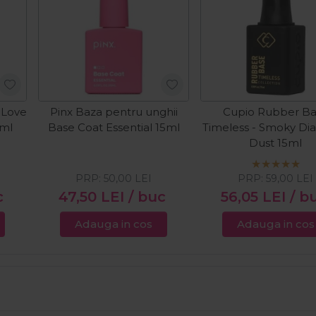
t Love
Pinx Baza pentru unghii
Cupio Rubber B
5ml
Base Coat Essential 15ml
Timeless - Smoky D
Dust 15ml
PRP:
50,00
LEI
PRP:
59,00
LEI
c
47,50
LEI
/ buc
56,05
LEI
/ b
Adauga in cos
Adauga in cos