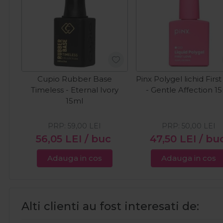
Cupio Rubber Base
Pinx Polygel lichid Firs
Timeless - Eternal Ivory
- Gentle Affection 1
15ml
PRP:
59,00
LEI
PRP:
50,00
LEI
56,05
LEI
/ buc
47,50
LEI
/ bu
Adauga in cos
Adauga in cos
Alti clienti au fost interesati de: