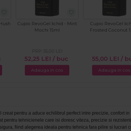
 Hush
Cupio RevoGel lichid - Mint
Cupio RevoGel lich
Mochi 15ml
Frosted Coconut 
PRP:
55,00
LEI
c
52,25
LEI
/ buc
55,00
LEI
/ b
Adauga in cos
Adauga in cos
 creat pentru a aduce echilibrul perfect intre precizie, confort in 
 pentru tehnicienele care isi doresc viteza, precizie si rezisten
igura, fiind alegerea ideala pentru tehnica fara pilire si lucrari c