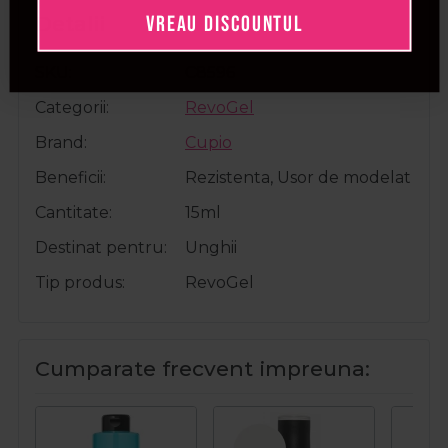
VREAU DISCOUNTUL
Detalii
SKU
C8596
Categorii
RevoGel
Brand
Cupio
Beneficii
Rezistenta, Usor de modelat
Cantitate
15ml
Destinat pentru
Unghii
Tip produs
RevoGel
Cumparate frecvent impreuna: