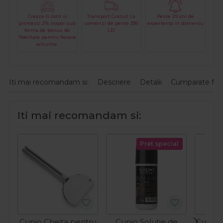
Creaza-ti cont si
Transport Gratuit La
Peste 29 ani de
primesti 2% inapoi sub
comenzi de peste 399
experienta in domeniu
forma de bonus de
LEI
fidelitate pentru fiecare
achizitie.
Iti mai recomandam si:
Descriere
Detalii
Cumparate fre
Iti mai recomandam si:
Pret special
Cupio Cheita pentru
Cupio Solutie de
Cupio 