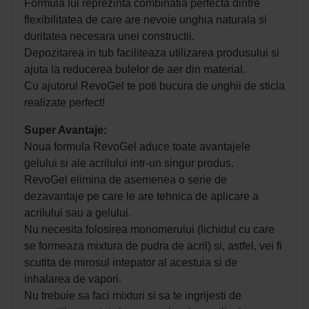
Formula lui reprezinta combinatia perfecta dintre
flexibilitatea de care are nevoie unghia naturala si
duritatea necesara unei constructii.
Depozitarea in tub faciliteaza utilizarea produsului si
ajuta la reducerea bulelor de aer din material.
Cu ajutorul RevoGel te poti bucura de unghii de sticla
realizate perfect!
Super Avantaje:
Noua formula RevoGel aduce toate avantajele
gelului si ale acrilului intr-un singur produs.
RevoGel elimina de asemenea o serie de
dezavantaje pe care le are tehnica de aplicare a
acrilului sau a gelului.
Nu necesita folosirea monomerului (lichidul cu care
se formeaza mixtura de pudra de acril) si, astfel, vei fi
scutita de mirosul intepator al acestuia si de
inhalarea de vapori.
Nu trebuie sa faci mixturi si sa te ingrijesti de