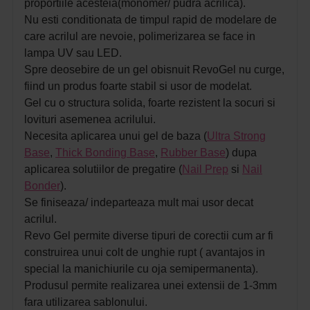
proportiile acesteia(monomer/ pudra acrilica).
Nu esti conditionata de timpul rapid de modelare de
care acrilul are nevoie, polimerizarea se face in
lampa UV sau LED.
Spre deosebire de un gel obisnuit RevoGel nu curge,
fiind un produs foarte stabil si usor de modelat.
Gel cu o structura solida, foarte rezistent la socuri si
lovituri asemenea acrilului.
Necesita aplicarea unui gel de baza (
Ultra Strong
Base
,
Thick Bonding Base
,
Rubber Base
) dupa
aplicarea solutiilor de pregatire (
Nail Prep
si
Nail
Bonder
).
Se finiseaza/ indeparteaza mult mai usor decat
acrilul.
Revo Gel permite diverse tipuri de corectii cum ar fi
construirea unui colt de unghie rupt ( avantajos in
special la manichiurile cu oja semipermanenta).
Produsul permite realizarea unei extensii de 1-3mm
fara utilizarea sablonului.