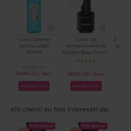
Cupio Cleaner
Cupio Oja
Cup
pentru unghii
semipermanenta
pentru
1000ml
Rubber Base French
Collection - Milky
White 15ml
PRP:
55,00
LEI
PR
54,80
LEI
/ buc
11,9
56,00
LEI
/ buc
Adauga in cos
Adauga in cos
Ada
Alti clienti au fost interesati de:
Pret special
Pret special