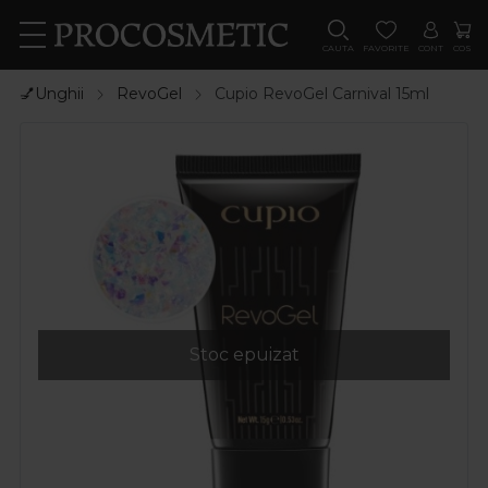
CAUTA
FAVORITE
CONT
COS
💅Unghii
RevoGel
Cupio RevoGel Carnival 15ml
Stoc epuizat