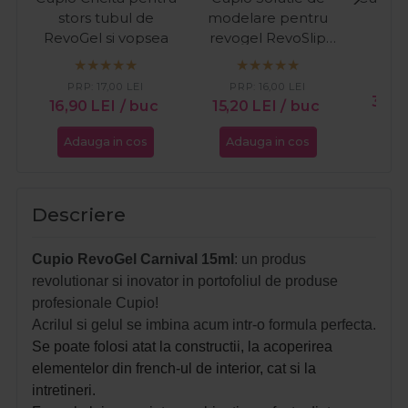
stors tubul de
modelare pentru
Wh
RevoGel si vopsea
revogel RevoSlip
120ml
PR
PRP:
17,00
LEI
PRP:
16,00
LEI
39,
16,90
LEI
/ buc
15,20
LEI
/ buc
Adauga in cos
Adauga in cos
Ada
Descriere
Cupio RevoGel Carnival 15ml
: un produs
revolutionar si inovator in portofoliul de produse
profesionale Cupio!
Acrilul si gelul se imbina acum intr-o formula perfecta.
Se poate folosi atat la constructii, la acoperirea
elementelor din french-ul de interior, cat si la
intretineri.