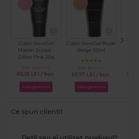
Cupio RevoGel
Cupio RevoGel Nude
Cup
Master Sculpt -
Beige 30ml
Nudi
Glitter Pink 30g
PR
PRP:
69,00
LEI
PRP:
69,00
LEI
65,5
65,55
LEI
/ buc
57,77
LEI
/ buc
Adauga in cos
Adauga in cos
Ada
Ce spun clientii
Detii sau ai utilizat produsul?