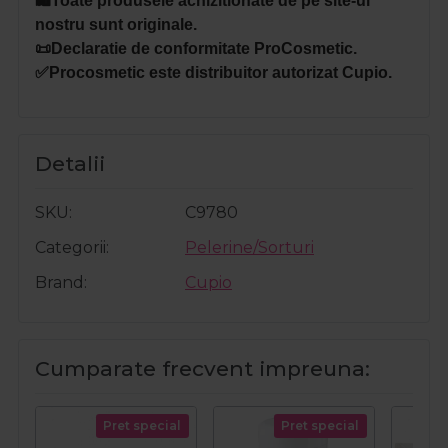
🛍️Toate produsele achizitionate de pe site-ul
nostru sunt originale.
📜Declaratie de conformitate ProCosmetic.
✅Procosmetic este distribuitor autorizat Cupio.
Detalii
SKU
C9780
Categorii
Pelerine/Sorturi
Brand
Cupio
Cumparate frecvent impreuna:
Pret special
Pret special