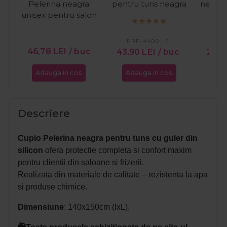
Pelerina neagra
pentru tuns neagra
neagra
unisex pentru salon
PRP:
44,00
LEI
PR
46,78
LEI
/ buc
43,90
LEI
/ buc
24,
Adauga in cos
Adauga in cos
Ada
Descriere
Cupio Pelerina neagra pentru tuns cu guler din
silicon
ofera protectie completa si confort maxim
pentru clientii din saloane si frizerii.
Realizata din materiale de calitate – rezistenta la apa
si produse chimice.
Dimensiune
: 140x150cm (lxL).