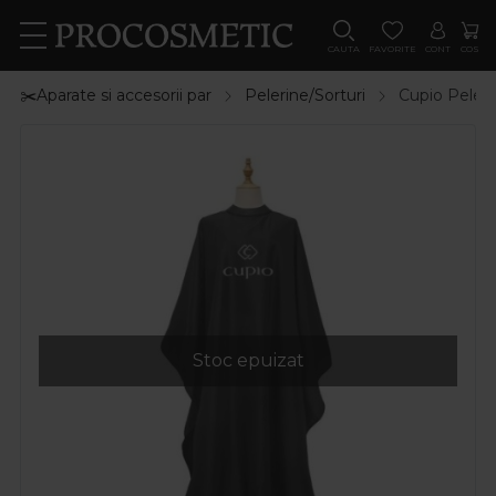
CAUTA
FAVORITE
CONT
COS
✂️Aparate si accesorii par
Pelerine/Sorturi
Cupio Peleri
Stoc epuizat