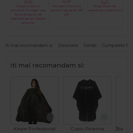
Creaza-ti cont si
Transport Gratuit La
Peste 29 ani de
primesti 2% inapoi sub
comenzi de peste 399
experienta in domeniu
forma de bonus de
LEI
fidelitate pentru fiecare
achizitie.
Iti mai recomandam si:
Descriere
Detalii
Cumparate fre
Iti mai recomandam si:
Kiepe Professional
Cupio Pelerina
Babylis