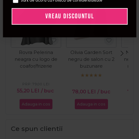
Sunt de acord cu Politica de confidentialitate
Pret special
VREAU DISCOUNTUL
Rovra Pelerina
Olivia Garden Sort
NishM
neagra cu logo de
negru de salon cu 2
neagra
coafor/frizerie
buzunare
neop
salon M
PRP:
79,00
LEI
PR
55,20
LEI
/ buc
78,00
LEI
/ buc
75,3
Adauga in cos
Adauga in cos
Ada
Ce spun clientii