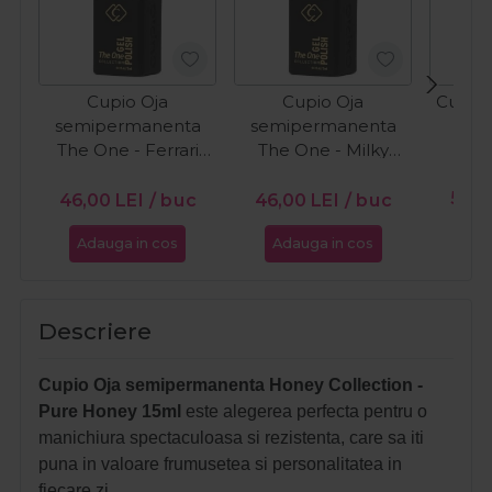
Cupio Oja
Cupio Oja
Cupio 
semipermanenta
semipermanenta
O
The One - Ferrari
The One - Milky
15ml
White 15ml
PR
56,0
46,00
LEI
/ buc
46,00
LEI
/ buc
Adauga in cos
Adauga in cos
Ada
Descriere
Cupio Oja semipermanenta Honey Collection -
Pure Honey 15ml
este alegerea perfecta pentru o
manichiura spectaculoasa si rezistenta, care sa iti
puna in valoare frumusetea si personalitatea in
fiecare zi.