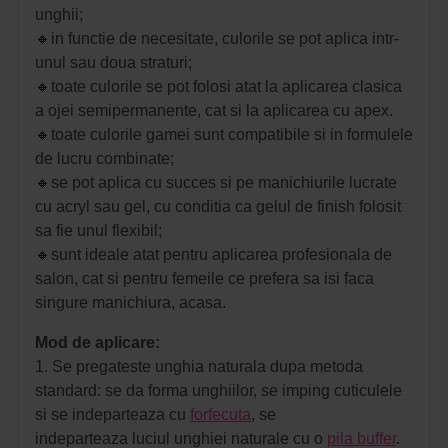
unghii;
🔸
in functie de necesitate, culorile se pot aplica intr-
unul sau doua straturi;
🔸
toate culorile se pot folosi atat la aplicarea clasica
a ojei semipermanente, cat si la aplicarea cu apex.
🔸
toate culorile gamei sunt compatibile si in formulele
de lucru combinate;
🔸
se pot aplica cu succes si pe manichiurile lucrate
cu acryl sau gel, cu conditia ca gelul de finish folosit
sa fie unul flexibil;
🔸
sunt ideale atat pentru aplicarea profesionala de
salon, cat si pentru femeile ce prefera sa isi faca
singure manichiura, acasa.
Mod de aplicare:
1. Se pregateste unghia naturala dupa metoda
standard: se da forma unghiilor, se imping cuticulele
si se indeparteaza cu
forfecuta
, se
indeparteaza luciul unghiei naturale cu o
pila buffer
.