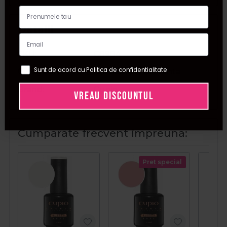
Detalii
SKU
C8984
Sunt de acord cu Politica de confidentialitate
Categorii
Oja Semipermanenta
Brand
Cupio
VREAU DISCOUNTUL
Cumparate frecvent impreuna:
Pret special