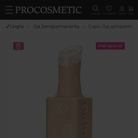
CAUTA
FAVORITE
CONT
COS
💅Unghii
Oja Semipermanenta
Cupio Oja semipermane
Pret special