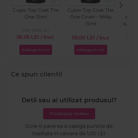
Cupio Top Coat The
Cupio Top Coat The
C
One 15ml
One Cover - Milky
semi
15ml
sunkis
W
PRP:
59,00
LEI
56,05
LEI
/ buc
59,00
LEI
/ buc
49,
Adauga in cos
Adauga in cos
Ada
Ce spun clientii
Detii sau ai utilizat produsul?
Posteaza review
Scrie-ti parerea si castiga puncte de
loialitate in valoare de 1,00 LEI.