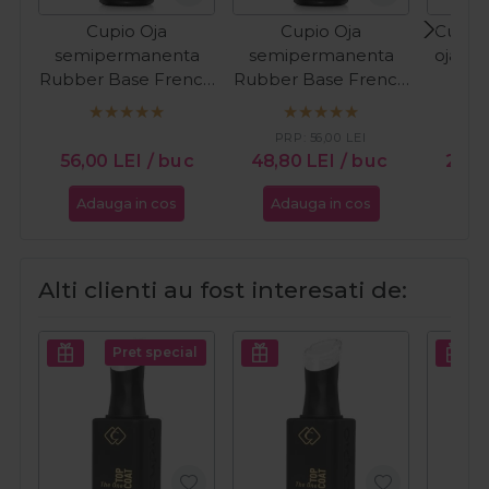
Cupio Oja
Cupio Oja
Cupio 
semipermanenta
semipermanenta
oja cl
Rubber Base French
Rubber Base French
In T
Collection - Milky
Collection - Perfect
White 15ml
French 15ml
PRP:
56,00
LEI
PR
56,00
LEI
/ buc
48,80
LEI
/ buc
24,
Adauga in cos
Adauga in cos
Ada
Alti clienti au fost interesati de:
Pret special