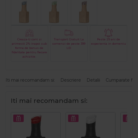
Creaza-ti cont si
Transport Gratuit La
Peste 29 ani de
primesti 2% inapoi sub
comenzi de peste 399
experienta in domeniu
forma de bonus de
LEI
fidelitate pentru fiecare
achizitie.
Iti mai recomandam si:
Descriere
Detalii
Cumparate fre
Iti mai recomandam si: