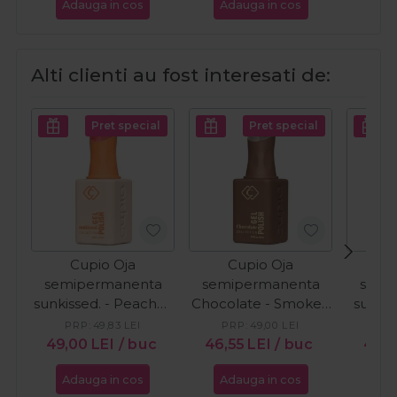
Adauga in cos
Adauga in cos
Ada
Alti clienti au fost interesati de:
Pret special
Pret special
Cupio Oja
Cupio Oja
C
semipermanenta
semipermanenta
semi
sunkissed. - Peaches
Chocolate - Smoked
sunkis
in Bloom 15ml
Cacao 15ml
W
PRP:
49,83
LEI
PRP:
49,00
LEI
49,00
LEI
/ buc
46,55
LEI
/ buc
49,
Adauga in cos
Adauga in cos
Ada