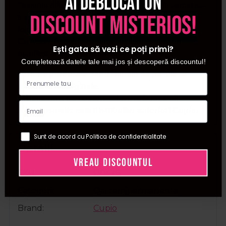
Ai deblocat un
Texturile diferite si versatilitatea culorilor iti permit sa-
discount misterios!
ti exprimi liber creativitatea, indiferent de tehnica
folosita.
Cu
Neon, baby!
, fiecare manichiura devine un
Ești gata să vezi ce poți primi?
manifest al energiei si feminitatii tale.
Completează datele tale mai jos și descoperă discountul!
🛍️Toate produsele achizitionate de pe site-ul
nostru sunt originale.
📜Declaratie de conformitate ProCosmetic.
✅Procosmetic este distribuitor autorizat Cupio.
Sunt de acord cu Politica de confidentialitate
Detalii
VREAU DISCOUNTUL
SKU
D0426
Categorii
Oja semipermanenta
Brand
Cupio