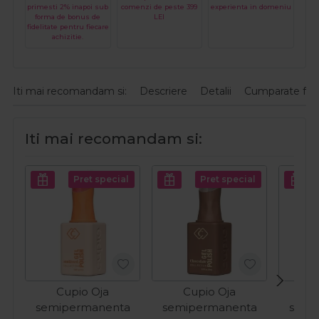
primesti 2% inapoi sub
comenzi de peste 399
experienta in domeniu
forma de bonus de
LEI
fidelitate pentru fiecare
achizitie.
Iti mai recomandam si:
Descriere
Detalii
Cumparate fre
Iti mai recomandam si:
Pret special
Pret special
Cupio Oja
Cupio Oja
C
semipermanenta
semipermanenta
semi