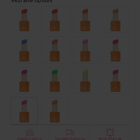
Vezi alte optiuni
Creaza-ti cont si
Transport Gratuit La
Peste 29 ani de