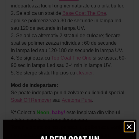
indeparteaza luciul unghiei naturale cu o
pila buffer
.
2. Se aplica un strat de
Base Coat The One
,
apoi se polimerizeaza 30 de secunde in lampa led
sau 120 de secunde in lampa UV.
3. Se aplica alternativ 2 straturi de culoare; fiecare
strat se polimerizeaza individual: 60 de secunde
in lampa led sau 120-180 de secunde in lampa UV.
4. Se sigileaza cu
Top Coat The One
si se usuca 60-
90 sec in lampa Led sau 3-4 min in lampa UV.
5. Se sterge stratul lipicios cu
cleaner
.
Mod de indepartare:
Se poate indeparta prin dizolvare cu lichidul special
Soak Off Remover
sau
Acetona Pura
.
💡 Colectia
Neon,
baby!
este inspirata din vibe-ul
zilelor insorite si al noptilor de vara.
Tonuri vibrante de roz, portocaliu, galben sau verde
neon adauga o nota fresh oricarei manichiuri.