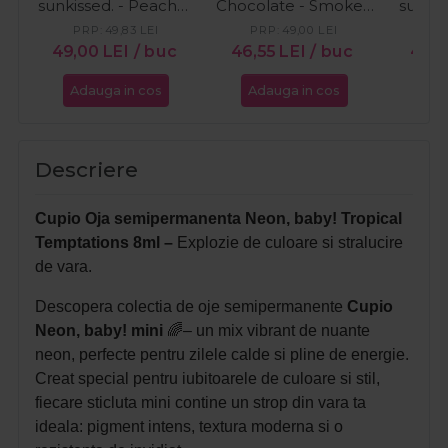
sunkissed. - Peaches
Chocolate - Smoked
sunkis
in Bloom 15ml
Cacao 15ml
W
PRP:
49,83
LEI
PRP:
49,00
LEI
49,00
LEI
/ buc
46,55
LEI
/ buc
49,
Adauga in cos
Adauga in cos
Ada
Descriere
Cupio Oja semipermanenta Neon, baby! Tropical
Temptations 8ml –
Explozie de culoare si stralucire
de vara.
Descopera colectia de oje semipermanente
Cupio
Neon, baby! mini
🌈– un mix vibrant de nuante
neon, perfecte pentru zilele calde si pline de energie.
Creat special pentru iubitoarele de culoare si stil,
fiecare sticluta mini contine un strop din vara ta
ideala: pigment intens, textura moderna si o