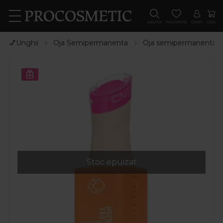
CAUTA
FAVORITE
CONT
COS
💅Unghii
Oja Semipermanenta
Oja semipermanenta
Stoc epuizat