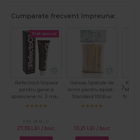
Cumparate frecvent impreuna:
Pret special
Refectocil Vopsea
Italwax Spatule de
Kiepe
pentru gene si
lemn pentru epilat -
Masina
sprancene nr. 3 maro
Standard 100buc
fir Pre
natural 15ml
C
PR
27
PRP:
28,56
LEI
27,35
LEI
/ buc
13,21
LEI
/ buc