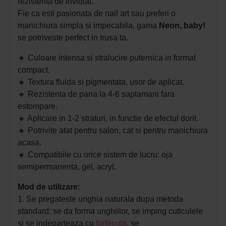
rezistenta de invidiat.
Fie ca esti pasionata de nail art sau preferi o
manichiura simpla si impecabila, gama
Neon, baby!
se potriveste perfect in trusa ta.
🔸
Culoare intensa si stralucire puternica in format
compact.
🔸
Textura fluida si pigmentata, usor de aplicat.
🔸
Rezistenta de pana la 4-6 saptamani fara
estompare.
🔸
Aplicare in 1-2 straturi, in functie de efectul dorit.
🔸
Potrivite atat pentru salon, cat si pentru manichiura
acasa.
🔸
Compatibile cu orice sistem de lucru: oja
semipermanenta, gel, acryl.
Mod de utilizare:
1. Se pregateste unghia naturala dupa metoda
standard: se da forma unghiilor, se imping cuticulele
si se indeparteaza cu
forfecuta
,
se