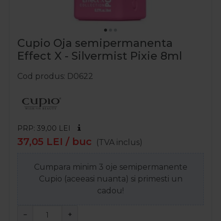
Cupio Oja semipermanenta
Effect X - Silvermist Pixie 8ml
Cod produs
D0622
PRP: 39,00
LEI
37,05
LEI
/ buc
(TVA inclus)
Cumpara minim 3 oje semipermanente
Cupio (aceeasi nuanta) si primesti un
cadou!
−
+