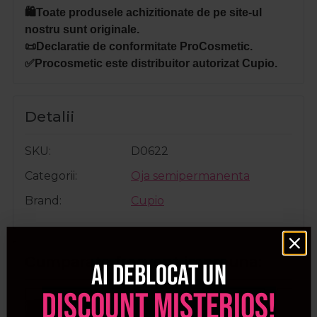
🛍️Toate produsele achizitionate de pe site-ul
nostru sunt originale.
📜Declaratie de conformitate ProCosmetic.
✅Procosmetic este distribuitor autorizat Cupio.
Detalii
SKU
D0622
Categorii
Oja semipermanenta
Brand
Cupio
Cumparate frecvent impreuna:
Ai deblocat un
discount misterios!