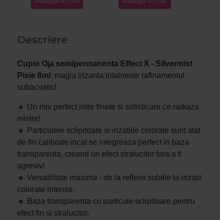
Adauga in cos
Adauga in cos
Ada
Descriere
Cupio Oja semipermanenta Effect X - Silvermist
Pixie 8ml
: magia irizanta intalneste rafinamentul
subacvatic!
🔸
Un mix perfect intre finete si sofisticare ce radiaza
mister!
🔸
Particulele sclipitoare si irizatiile colorate sunt atat
de fin calibrate incat se integreaza perfect in baza
transparenta, creand un efect stralucitor fara a fi
agresiv!
🔸
Versatilitate maxima - de la reflexii subtile la irizatii
colorate intense.
🔸
Baza transparenta cu particule sclipitoare pentru
efect fin si stralucitor.