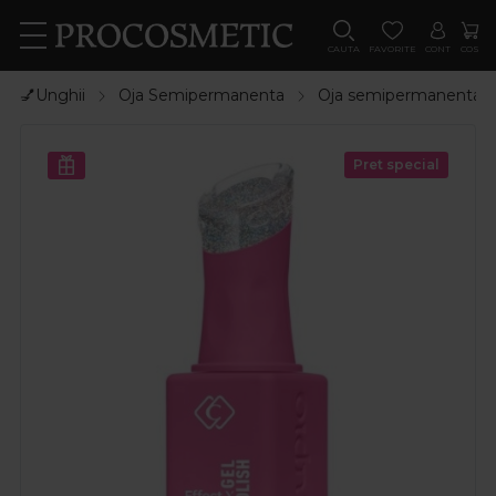
CAUTA
FAVORITE
CONT
COS
💅Unghii
Oja Semipermanenta
Oja semipermanenta
Pret special