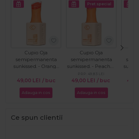
Pret special
Cupio Oja
Cupio Oja
C
semipermanenta
semipermanenta
semi
sunkissed. - Orange
sunkissed. - Peaches
sunkis
Wave 15ml
in Bloom 15ml
PRP:
49,83
LEI
PR
49,00
LEI
/ buc
49,00
LEI
/ buc
46,5
Adauga in cos
Adauga in cos
Ada
Ce spun clientii