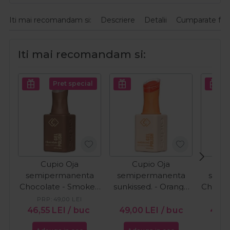
Iti mai recomandam si:
Descriere
Detalii
Cumparate fre
Iti mai recomandam si:
Pret special
Cupio Oja
Cupio Oja
C
semipermanenta
semipermanenta
semi
Chocolate - Smoked
sunkissed. - Orange
Chocol
Cacao 15ml
Wave 15ml
Cr
PRP:
49,00
LEI
PR
46,55
LEI
/ buc
49,00
LEI
/ buc
46,5