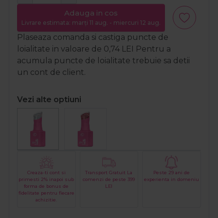
Adauga in cos
Livrare estimata: marți 11 aug. - miercuri 12 aug.
Plaseaza comanda si castiga puncte de
loialitate in valoare de
0,74
LEI
Pentru a
acumula puncte de loialitate trebuie sa detii
un cont de client.
Vezi alte optiuni
Creaza-ti cont si
Transport Gratuit La
Peste 29 ani de
primesti 2% inapoi sub
comenzi de peste 399
experienta in domeniu
forma de bonus de
LEI
fidelitate pentru fiecare
achizitie.