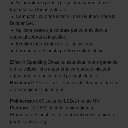
🔸
Se adapteaza perfect pe gel transparent, baze
laptoase sau tonuri naturale.
🔸
Compatibil cu orice sistem - de la Rubber Base la
Builder Gel.
🔸
Aplicare peste oje colorate pentru a evidentia
aspectul colorat al irizatiilor.
🔸
Echilibrul ideal intre delicat si fascinant.
🔸
Formula profesionala pentru rezultate de vis.
Effect X Sparkling Divas nu este doar inca o gama de
oje cu sclipici, ci o experienta care aduce misterul
adancurilor oceanice direct pe unghiile tale.
Rezultatul
? Efecte care te lasa sa fii eleganta, dar cu
acea magie irizanta in plus.
Polimerizare
: 60 secunde LED/2 minute UV.
Pastrare
: 15-25°C, ferit de lumina directa.
Produs profesional; evitati contactul direct cu pielea,
poate cauza alergii.