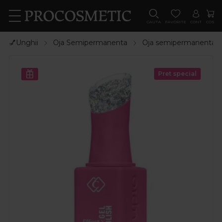
CAUTA
FAVORITE
CONT
COS
💅Unghii
Oja Semipermanenta
Oja semipermanenta 
Pret special