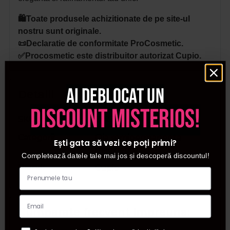
🛍️Toate produsele achizitionate de pe site-ul
nostru sunt originale.
📜Declaratie de conformitate ProCosmetic.
✅Procosmetic este distribuitor autorizat Cupio.
Ai deblocat un
Detalii
discount misterios!
SKU
D1220
Categorii
Oja semipermanenta
Ești gata să vezi ce poți primi?
magnetica
Completează datele tale mai jos și descoperă discountul!
Brand
Cupio
Cumparate frecvent impreuna: