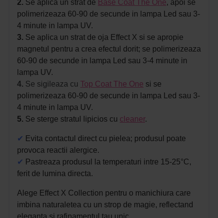
2.
Se aplica un strat de
Base Coat The One
, apoi se
polimerizeaza 60-90 de secunde in lampa Led sau 3-
4 minute in lampa UV.
3.
Se aplica un strat de oja Effect X si se apropie
magnetul pentru a crea efectul dorit;
se polimerizeaza
60-90 de secunde in lampa Led sau 3-4 minute in
lampa UV.
4.
Se sigileaza cu
Top Coat The One
si se
polimerizeaza 60-90 de secunde in lampa Led sau 3-
4 minute in lampa UV.
5.
Se sterge stratul lipicios cu
cleaner
.
✔
Evita contactul direct cu pielea; produsul poate
provoca reactii alergice.
✔
Pastreaza produsul la temperaturi intre 15-25°C,
ferit de lumina directa.
Alege Effect X Collection pentru o manichiura care
imbina naturaletea cu un strop de magie, reflectand
eleganta si rafinamentul tau unic.