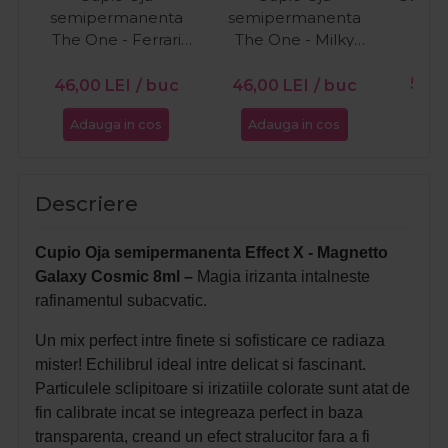
semipermanenta
semipermanenta
O
The One - Ferrari
The One - Milky
15ml
White 15ml
PR
56,0
46,00
LEI
/ buc
46,00
LEI
/ buc
Adauga in cos
Adauga in cos
Ada
Descriere
Cupio Oja semipermanenta Effect X - Magnetto
Galaxy Cosmic 8ml –
Magia irizanta intalneste
rafinamentul subacvatic.
Un mix perfect intre finete si sofisticare ce radiaza
mister! Echilibrul ideal intre delicat si fascinant.
Particulele sclipitoare si irizatiile colorate sunt atat de
fin calibrate incat se integreaza perfect in baza
transparenta, creand un efect stralucitor fara a fi