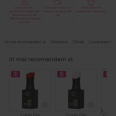
Creaza-ti cont si
Transport Gratuit La
Peste 29 ani de
primesti 2% inapoi sub
comenzi de peste 399
experienta in domeniu
forma de bonus de
LEI
fidelitate pentru fiecare
achizitie.
Iti mai recomandam si:
Descriere
Detalii
Cumparate fre
Iti mai recomandam si:
Cupio Oja
Cupio Oja
Cupio 