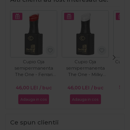
Cupio Oja
Cupio Oja
Cupio 
semipermanenta
semipermanenta
O
The One - Ferrari
The One - Milky
15ml
White 15ml
PR
56,0
46,00
LEI
/ buc
46,00
LEI
/ buc
Adauga in cos
Adauga in cos
Ada
Ce spun clientii