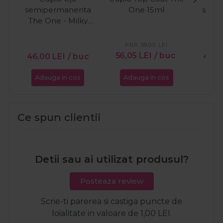
semipermanenta
One 15ml
semi
The One - Milky
The 
White 15ml
Whit
PRP:
59,00
LEI
PR
56,05
LEI
/ buc
46,00
LEI
/ buc
43,
Adauga in cos
Adauga in cos
Ada
Ce spun clientii
Detii sau ai utilizat produsul?
Posteaza review
Scrie-ti parerea si castiga puncte de
loialitate in valoare de 1,00 LEI.