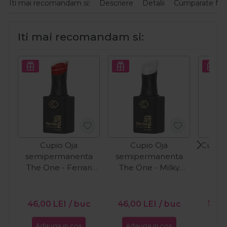
Iti mai recomandam si:
Descriere
Detalii
Cumparate fre
Iti mai recomandam si:
Cupio Oja
Cupio Oja
Cupio 
semipermanenta
semipermanenta
O
The One - Ferrari
The One - Milky
15ml
White 15ml
PR
56,0
46,00
LEI
/ buc
46,00
LEI
/ buc
Adauga in cos
Adauga in cos
Ada