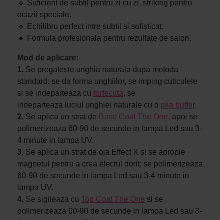
🔹 Suficient de subtil pentru zi cu zi, striking pentru
ocazii speciale.
🔹 Echilibru perfect intre subtil si sofisticat.
🔹 Formula profesionala pentru rezultate de salon.
Mod de aplicare:
1.
Se pregateste unghia naturala dupa metoda
standard: se da forma unghiilor, se imping cuticulele
si se indeparteaza cu
forfecuta
,
se
indeparteaza luciul unghiei naturale cu o
pila buffer
.
2.
Se aplica un strat de
Base Coat The One
, apoi se
polimerizeaza 60-90 de secunde in lampa Led sau 3-
4 minute in lampa UV.
3.
Se aplica un strat de oja Effect X si se apropie
magnetul pentru a crea efectul dorit;
se polimerizeaza
60-90 de secunde in lampa Led sau 3-4 minute in
lampa UV.
4.
Se sigileaza cu
Top Coat The One
si se
polimerizeaza 60-90 de secunde in lampa Led sau 3-