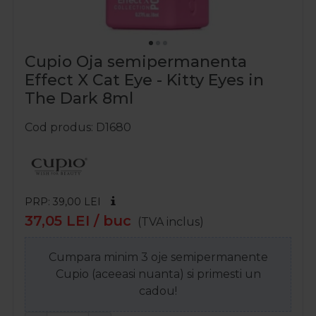
Cupio Oja semipermanenta
Effect X Cat Eye - Kitty Eyes in
The Dark 8ml
Cod produs
D1680
PRP: 39,00
LEI
37,05
LEI
/ buc
(TVA inclus)
Cumpara minim 3 oje semipermanente
Cupio (aceeasi nuanta) si primesti un
cadou!