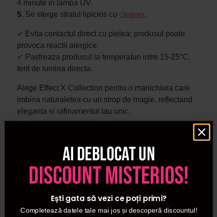
4 minute in lampa UV.
5.
Se sterge stratul lipicios cu
cleaner
.
✔
Evita contactul direct cu pielea; produsul poate
provoca reactii alergice.
✔
Pastreaza produsul la temperaturi intre 15-25°C,
ferit de lumina directa.
Alege Effect X Collection pentru o manichiura care
imbina naturaletea cu un strop de magie, reflectand
eleganta si rafinamentul tau unic.
🛍️Toate produsele achizitionate de pe site-ul
nostru sunt originale.
Ai deblocat un
📜Declaratie de conformitate ProCosmetic.
discount misterios!
✅Procosmetic este distribuitor autorizat Cupio.
Ești gata să vezi ce poți primi?
Detalii
Completează datele tale mai jos și descoperă discountul!