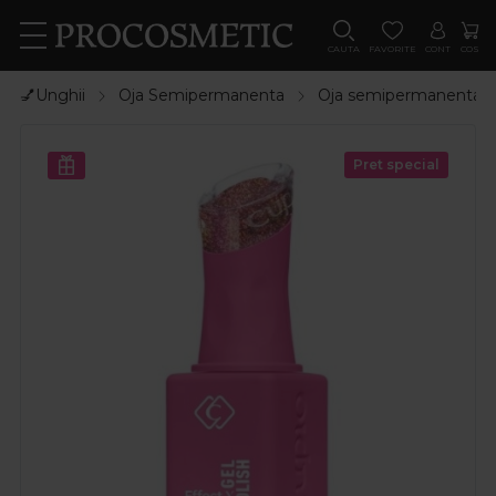
CAUTA
FAVORITE
CONT
COS
💅Unghii
Oja Semipermanenta
Oja semipermanenta 
Pret special