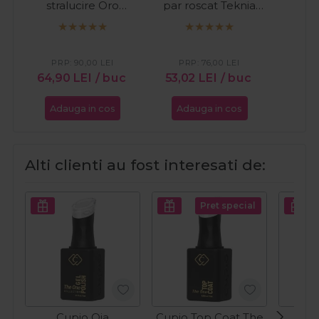
stralucire Oro
par roscat Teknia
Sma
Therapy 24k Gold
Refresh Coral Red
1000ml
300ml
PRP:
90,00
LEI
PRP:
76,00
LEI
7,5
64,90
LEI
/ buc
53,02
LEI
/ buc
Adauga in cos
Adauga in cos
Ada
Alti clienti au fost interesati de:
Pret special
Cupio Oja
Cupio Top Coat The
C