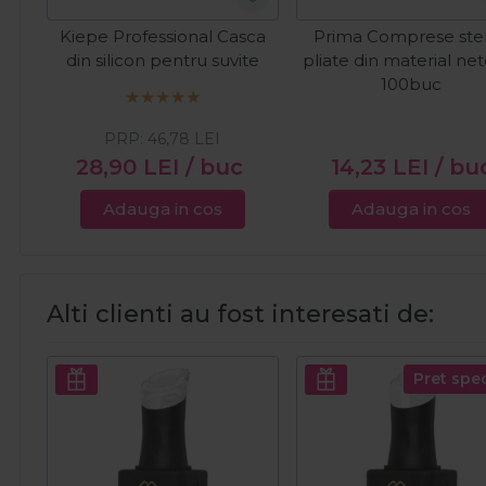
Kiepe Professional Casca
Prima Comprese ster
din silicon pentru suvite
pliate din material ne
100buc
PRP:
46,78
LEI
28,90
LEI
/ buc
14,23
LEI
/ bu
Adauga in cos
Adauga in cos
Alti clienti au fost interesati de:
Pret spec