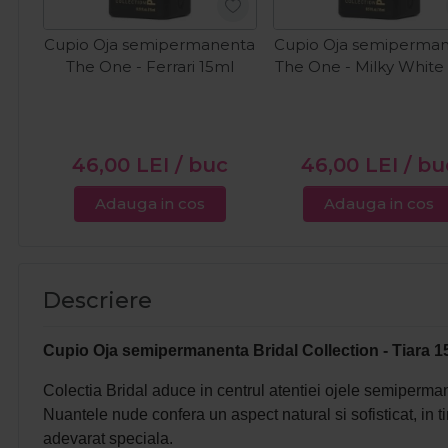
Cupio Oja semipermanenta
Cupio Oja semiperma
The One - Ferrari 15ml
The One - Milky White
46,00
LEI
/ buc
46,00
LEI
/ bu
Adauga in cos
Adauga in cos
Descriere
Cupio Oja semipermanenta Bridal Collection - Tiara 1
Colectia Bridal aduce in centrul atentiei ojele semipermane
Nuantele nude confera un aspect natural si sofisticat, in t
adevarat speciala.