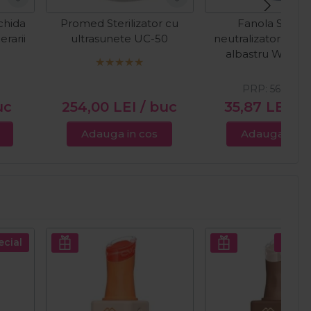
chida
Promed Sterilizator cu
Fanola Samp
rarii
ultrasunete UC-50
neutralizator cu 
albastru Wonde
Orange 350m
PRP:
56,00
LE
uc
254,00
LEI
/ buc
35,87
LEI
/ 
Adauga in cos
Adauga in c
ecial
Pret s