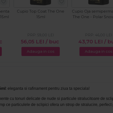
nenta
Cupio Top Coat The One
Cupio Oja semiperm
 15ml
15ml
The One - Polar Sno
PRP:
59,00
LEI
PRP:
46,00
LEI
c
56,05
LEI
/ buc
43,70
LEI
/ b
Adauga in cos
Adauga in cos
5ml
: eleganta si rafinament pentru ziua ta speciala!
nte cu tonuri delicate de nude si particule stralucitoare de sclip
imp ce particulele de sclipici ofera un strop de stralucire, perfe