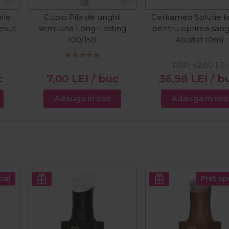
ile
Cupio Pila de unghii
Cerkamed Solutie li
tesut
semiluna Long-Lasting
pentru oprirea sange
100/150
Alustat 10ml
PRP:
42,00
LEI
c
7,00
LEI
/ buc
36,98
LEI
/ b
Adauga in cos
Adauga in cos
ial
Pret sp