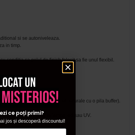
aditional si se autoniveleaza.
a in timp.
conditia ca gelul de finish folosit sa fie unul flexibil.
locat un
 misterios!
se indeparteaza luciul unghiei naturale cu o pila buffer).
ezi ce poți primi?
secunde), care se usuca la lampa led sau UV.
i jos și descoperă discountul!