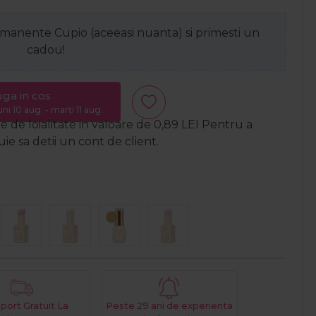
anente Cupio (aceeasi nuanta) si primesti un
cadou!
ga in cos
uni 10 aug. - marți 11 aug.
 de loialitate in valoare de
0,89
LEI
Pentru a
e sa detii un cont de client.
port Gratuit La
Peste 29 ani de experienta