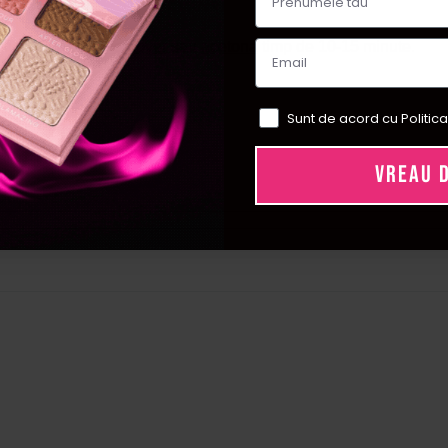
ii cu
Soak Off Remover
sau
acetona
timp de 10-15 minute.
e.
unt originale.
Sunt de acord cu Politica
VREAU 