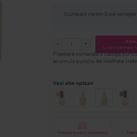
Cumpara minim 3 oje semiperm
Adau
−
+
Livrare estimata: l
Plaseaza comanda si castiga puncte
acumula puncte de loialitate trebui
Vezi alte optiuni
Creaza-ti cont si primesti
Trans