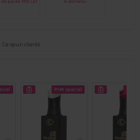
 de peste 399 LEI
in domeniu
Ce spun clientii
ecial
Pret special
Pret s