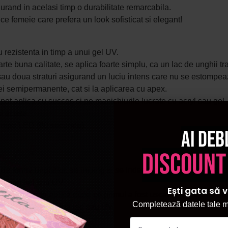
gurand in acelasi timp o durabilitate remarcabila.
ice femeie care prefera un look sofisticat si elegant!
u rezistenta in timp a unui gel UV.
arte buna calitate, se aplica foarte simplu, ca un lac de unghii tr
 sau doua straturi asigurand un l
uciu intens care nu se estompeaz
ojei semipermanente, cat si la aplicarea cu apex.
t aplica cu succes si pe manichiurile lucrate cu acryl sau gel, cu 
si acasa.
 lampa LED (60 secunde).
Ai deb
discount
 forma unghiilor, se imping si se indeparteaza cuticulele, apoi 
 lampa led sau UV.
Ești gata să v
ea strat se poate aplica dupa ce primul a fost uscat minim 30 de 
Completează datele tale ma
e se usuca la lampa led sau UV.