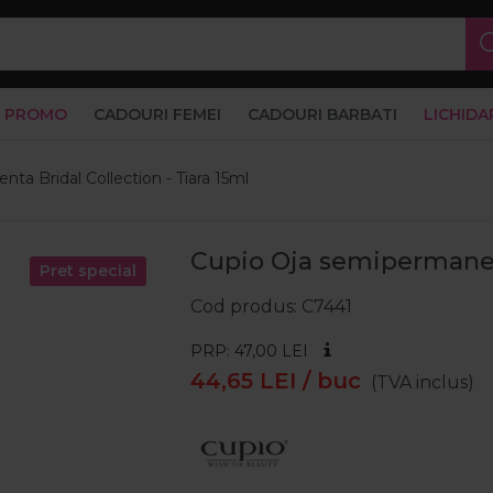
PROMO
CADOURI FEMEI
CADOURI BARBATI
LICHIDA
ta Bridal Collection - Tiara 15ml
Cupio Oja semipermanent
Pret special
Cod produs
C7441
PRP: 47,00
LEI
44,65
LEI
/ buc
(TVA inclus)