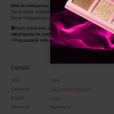
Mod de indepartare:
Oja se poate indeparta prin pilire sau prin metoda dizolvar
Oja se indeparteaza apoi cu ajutorul unei spatule metalic
🛍️Toate produsele achizitionate de pe site-ul nostru s
📜Declaratie de conformitate ProCosmetic.
✅Procosmetic este distribuitor autorizat Cupio.
Detalii
SKU
C7441
Categorii
Oja Semipermanenta
Brand
Cupio
Beneficii
Rezistenta