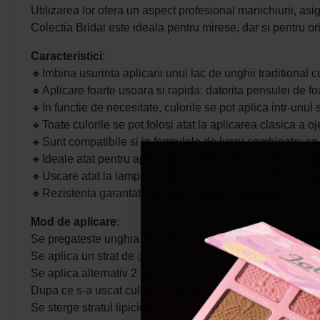
Utilizarea lor ofera un aspect profesional manichiurii, asi
Colectia Bridal este ideala pentru mirese, dar si pentru or
Caracteristici
:
🔸
Imbina usurinta aplicarii unui lac de unghii traditional c
🔸
Aplicare foarte usoara si rapida: datorita pensulei de fo
🔸In functie de necesitate, culorile se pot aplica intr-unul
🔸
Toate culorile se pot folosi atat la aplicarea clasica a 
🔸
Sunt compatibile si in formulele de lucru combinate; se po
🔸
Ideale atat pentru aplicarea profesionala de salon, cat 
🔸
Uscare atat la lampa UV (120-180 secunde), cat si la
🔸
Rezistenta garantata pe unghii de 4-6 saptamani.
Mod de aplicare
:
Se pregateste unghia naturala dupa metoda standard (se da
Se aplica un strat de
gel de baza Cupio
care se usuca la
Se aplica alternativ 2 straturi de culoare (cel de-al doil
Dupa ce s-a uscat culoarea, se sigileaza cu
Top Coat
car
Se sterge stratul lipicios cu
cleaner
daca este nevoie.