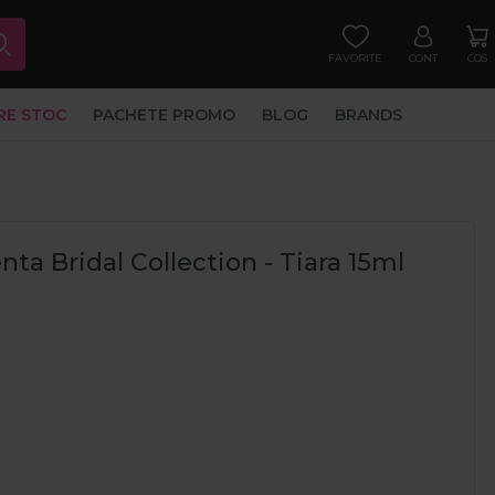
FAVORITE
CONT
COS
RE STOC
PACHETE PROMO
BLOG
BRANDS
a Bridal Collection - Tiara 15ml