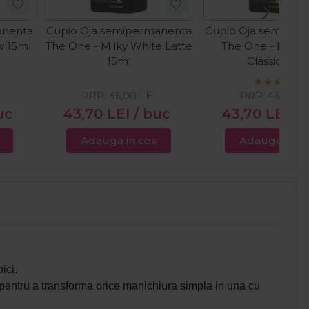
anenta
Cupio Oja semipermanenta
Cupio Oja semiper
w 15ml
The One - Milky White Latte
The One - Holl
15ml
Classic 15ml
PRP:
46,00
LEI
PRP:
46,00
L
uc
43,70
LEI
/ buc
43,70
LEI
/ 
Adauga in cos
Adauga in c
ici.
ct pentru a transforma orice manichiura simpla in una cu