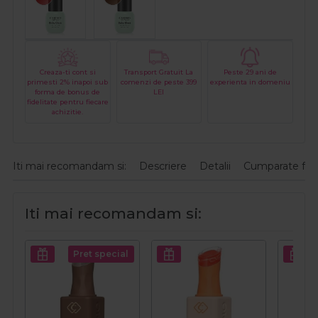
Creaza-ti cont si
Transport Gratuit La
Peste 29 ani de
primesti 2% inapoi sub
comenzi de peste 399
experienta in domeniu
forma de bonus de
LEI
fidelitate pentru fiecare
achizitie.
Iti mai recomandam si:
Descriere
Detalii
Cumparate fre
Iti mai recomandam si:
Pret special