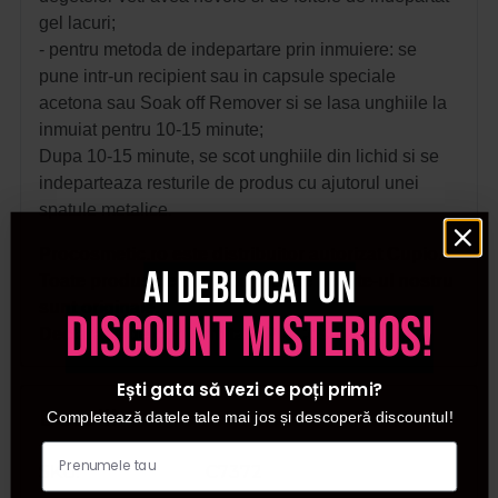
gel lacuri;
- pentru metoda de indepartare prin inmuiere: se
pune intr-un recipient sau in capsule speciale
acetona sau Soak off Remover si se lasa unghiile la
inmuiat pentru 10-15 minute;
Dupa 10-15 minute, se scot unghiile din lichid si se
indeparteaza resturile de produs cu ajutorul unei
spatule metalice.
Procosmetic.ro este distribuitor autorizat Cupio.
Ai deblocat un
Toate produsele achizitionate de pe site-ul nostru
sunt originale.
discount misterios!
Declaratie de conformitate ProCosmetic.
Ești gata să vezi ce poți primi?
Detalii
Completează datele tale mai jos și descoperă discountul!
SKU
C7372