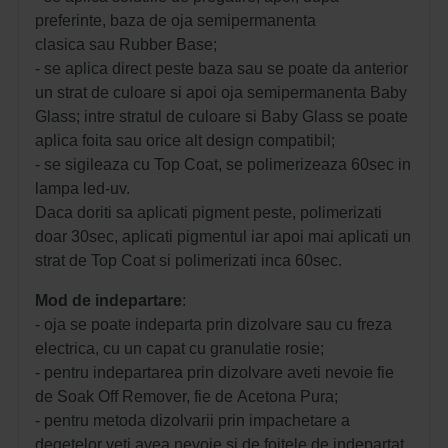
preferinte, baza de oja semipermanenta
clasica sau Rubber Base;
- se aplica direct peste baza sau se poate da anterior
un strat de culoare si apoi oja semipermanenta Baby
Glass; intre stratul de culoare si Baby Glass se poate
aplica foita sau orice alt design compatibil;
- se sigileaza cu Top Coat, se polimerizeaza 60sec in
lampa led-uv.
Daca doriti sa aplicati pigment peste, polimerizati
doar 30sec, aplicati pigmentul iar apoi mai aplicati un
strat de Top Coat si polimerizati inca 60sec.
Mod de indepartare
:
- oja se poate indeparta prin dizolvare sau cu freza
electrica, cu un capat cu granulatie rosie;
- pentru indepartarea prin dizolvare aveti nevoie fie
de Soak Off Remover, fie de Acetona Pura;
- pentru metoda dizolvarii prin impachetare a
degetelor veti avea nevoie si de foitele de indepartat