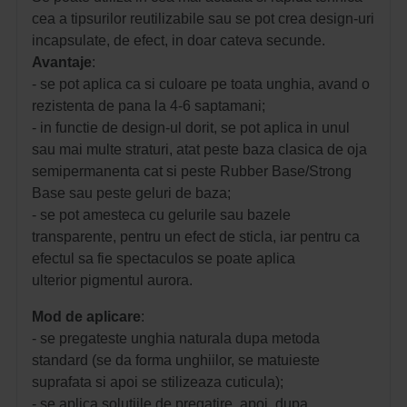
cea a tipsurilor reutilizabile sau se pot crea design-uri
incapsulate, de efect, in doar cateva secunde.
Avantaje
:
- se pot aplica ca si culoare pe toata unghia, avand o
rezistenta de pana la 4-6 saptamani;
- in functie de design-ul dorit, se pot aplica in unul
sau mai multe straturi, atat peste baza clasica de oja
semipermanenta cat si peste Rubber Base/Strong
Base sau peste geluri de baza;
- se pot amesteca cu gelurile sau bazele
transparente, pentru un efect de sticla, iar pentru ca
efectul sa fie spectaculos se poate aplica
ulterior pigmentul aurora.
Mod de aplicare
:
- se pregateste unghia naturala dupa metoda
standard (se da forma unghiilor, se matuieste
suprafata si apoi se stilizeaza cuticula);
- se aplica solutiile de pregatire, apoi, dupa