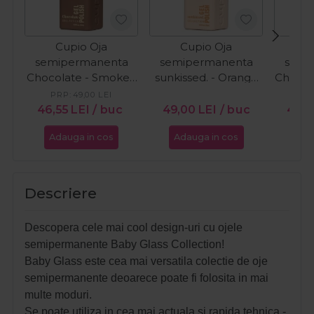
Cupio Oja
Cupio Oja
C
semipermanenta
semipermanenta
semi
Chocolate - Smoked
sunkissed. - Orange
Chocol
Cacao 15ml
Wave 15ml
Cr
PRP:
49,00
LEI
PR
46,55
LEI
/ buc
49,00
LEI
/ buc
46,5
Adauga in cos
Adauga in cos
Ada
Descriere
Descopera cele mai cool design-uri cu ojele
semipermanente Baby Glass Collection!
Baby Glass este cea mai versatila colectie de oje
semipermanente deoarece poate fi folosita in mai
multe moduri.
Se poate utiliza in cea mai actuala si rapida tehnica -