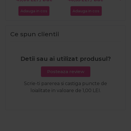
Adauga in cos
Adauga in cos
Ada
Ce spun clientii
Detii sau ai utilizat produsul?
Posteaza review
Scrie-ti parerea si castiga puncte de
loialitate in valoare de 1,00 LEI.