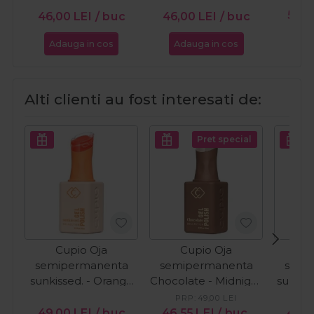
56,0
46,00
LEI
/ buc
46,00
LEI
/ buc
Adauga in cos
Adauga in cos
Ada
Alti clienti au fost interesati de:
Pret special
Cupio Oja
Cupio Oja
C
semipermanenta
semipermanenta
semi
sunkissed. - Orange
Chocolate - Midnight
sunkiss
Wave 15ml
Craving 15ml
Fo
PRP:
49,00
LEI
PR
49,00
LEI
/ buc
46,55
LEI
/ buc
46,5