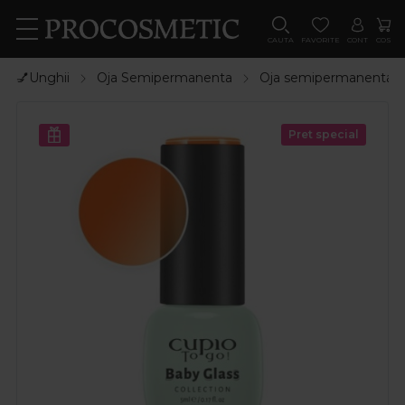
CAUTA
FAVORITE
CONT
COS
💅Unghii
Oja Semipermanenta
Oja semipermanenta
Pret special