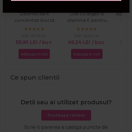
Barbicide
Londa Professional
Ital
Dezinfectant
Ulei cu argan si
epilat 
concentrat biocid
vitamina E pentru
arom
pentru instrumentar
hidratarea parului
Glowax
si suprafete 500ml
Velvet Oil 100ml
gra
PRP:
67,76
LEI
PRP:
92,00
LEI
PR
59,90
LEI
/ buc
49,24
LEI
/ buc
33,9
Adauga in cos
Adauga in cos
Ada
Ce spun clientii
Detii sau ai utilizat produsul?
Posteaza review
Scrie-ti parerea si castiga puncte de