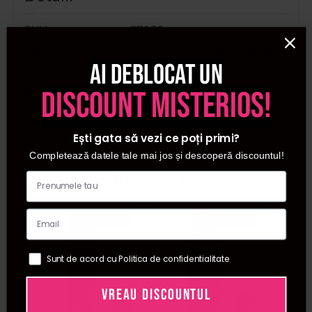
SKU
C7932
Categorii
Geluri UV colorate
,
Geluri
Ai deblocat un
de constructie
discount misterios!
Brand
Cupio
Cantitate
15ml
Ești gata să vezi ce poți primi?
Completează datele tale mai jos și descoperă discountul!
Cumparate frecvent impreuna:
Pret special
Pret special
Sunt de acord cu Politica de confidentialitate
VREAU DISCOUNTUL