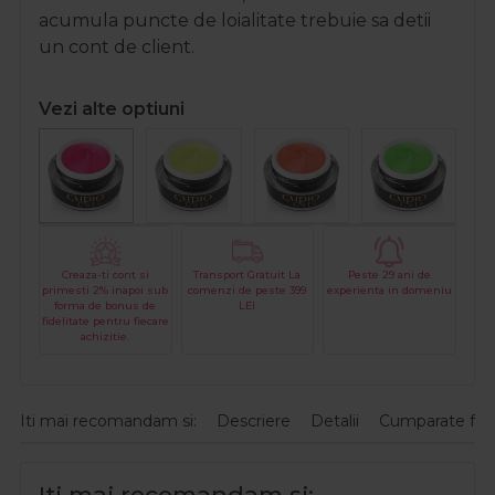
acumula puncte de loialitate trebuie sa detii
un cont de client.
Vezi alte optiuni
Creaza-ti cont si
Transport Gratuit La
Peste 29 ani de
primesti 2% inapoi sub
comenzi de peste 399
experienta in domeniu
forma de bonus de
LEI
fidelitate pentru fiecare
achizitie.
Iti mai recomandam si:
Descriere
Detalii
Cumparate fre
Iti mai recomandam si: