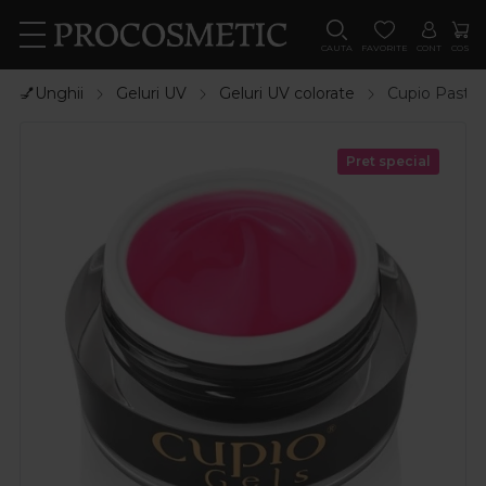
CAUTA
FAVORITE
CONT
COS
💅Unghii
Geluri UV
Geluri UV colorate
Cupio Pastel 
Pret special