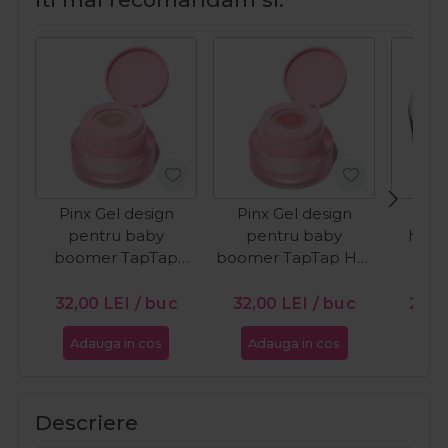
Pinx Gel design
Pinx Gel design
Cupi
pentru baby
pentru baby
hema
boomer TapTap
boomer TapTap Hot
B
Lowkey Icon 2g
Spot 2g
PR
32,00
LEI
/ buc
32,00
LEI
/ buc
25,9
Adauga in cos
Adauga in cos
Ada
Descriere