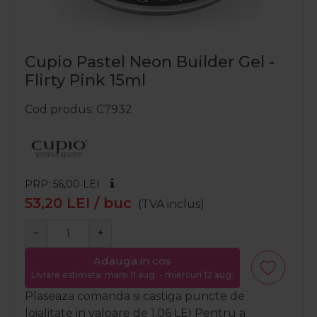
Cupio Pastel Neon Builder Gel -
Flirty Pink 15ml
Cod produs
C7932
PRP: 56,00
LEI
53,20
LEI
/ buc
(TVA inclus)
−
+
Adauga in cos
Livrare estimata: marți 11 aug. - miercuri 12 aug.
Plaseaza comanda si castiga puncte de
loialitate in valoare de
1,06
LEI
Pentru a