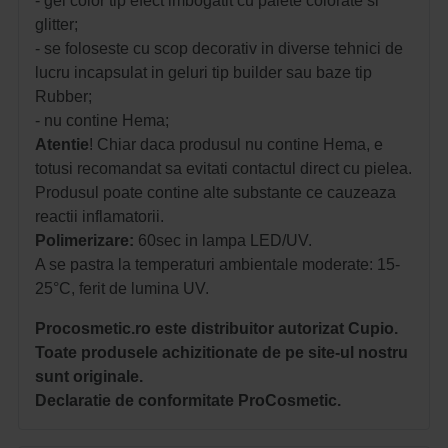
- gel color tip efect imbogatit cu paiete colorate si
glitter;
- se foloseste cu scop decorativ in diverse tehnici de
lucru incapsulat in geluri tip builder sau baze tip
Rubber;
- nu contine Hema;
Atentie
! Chiar daca produsul nu contine Hema, e
totusi recomandat sa evitati contactul direct cu pielea.
Produsul poate contine alte substante ce cauzeaza
reactii inflamatorii.
Polimerizare:
60sec in lampa LED/UV.
A se pastra la temperaturi ambientale moderate: 15-
25°C, ferit de lumina UV.
Procosmetic.ro este distribuitor autorizat Cupio.
Toate produsele achizitionate de pe site-ul nostru
sunt originale.
Declaratie de conformitate ProCosmetic.