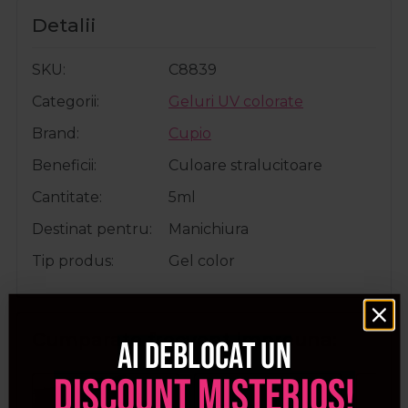
Detalii
SKU
C8839
Categorii
Geluri UV colorate
Brand
Cupio
Beneficii
Culoare stralucitoare
Cantitate
5ml
Destinat pentru
Manichiura
Tip produs
Gel color
Cumparate frecvent impreuna:
Ai deblocat un
discount misterios!