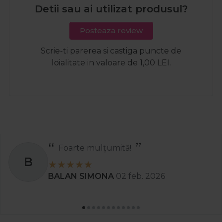
Detii sau ai utilizat produsul?
Posteaza review
Scrie-ti parerea si castiga puncte de
loialitate in valoare de 1,00 LEI.
Recomand
S
Stanciu Aura Andreea
02 apr