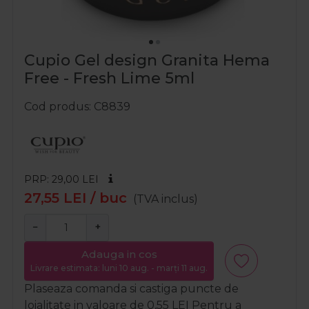
Cupio Gel design Granita Hema
Free - Fresh Lime 5ml
Cod produs
C8839
PRP: 29,00
LEI
27,55
LEI
/ buc
(TVA inclus)
−
+
Adauga in cos
Livrare estimata: luni 10 aug. - marți 11 aug.
Plaseaza comanda si castiga puncte de
loialitate in valoare de
0,55
LEI
Pentru a