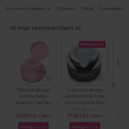
Iti mai recomandam si:
Descriere
Detalii
Cumparate fre
Iti mai recomandam si:
Pret special
Pinx Gel design
Cupio Gel design
Cupi
pentru baby
Granita Hema Free -
hema
boomer TapTap
Cool Coconut 5ml
B
Lowkey Icon 2g
PRP:
29,00
LEI
PR
32,00
LEI
/ buc
27,55
LEI
/ buc
25,9
Adauga in cos
Adauga in cos
Ada