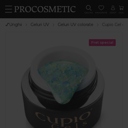
CAUTA
FAVORITE
CONT
COS
💅Unghii
Geluri UV
Geluri UV colorate
Cupio Gel de
Pret special