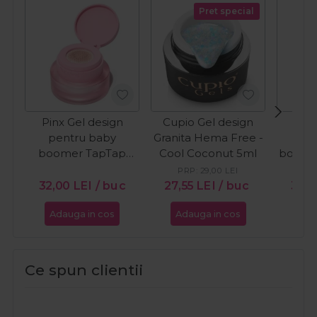
Pret special
Pinx Gel design
Cupio Gel design
Pinx
pentru baby
Granita Hema Free -
pe
boomer TapTap
Cool Coconut 5ml
boome
Lowkey Icon 2g
PRP:
29,00
LEI
32,00
LEI
/ buc
27,55
LEI
/ buc
32,
Adauga in cos
Adauga in cos
Ada
Ce spun clientii