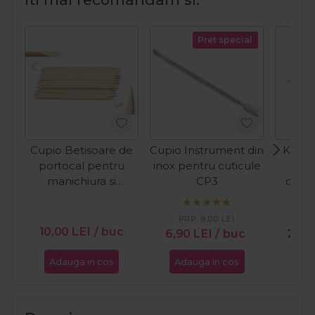
Pret special
Cupio Betisoare de
Cupio Instrument din
Kiepe
portocal pentru
inox pentru cuticule
For
manichiura si
CP3
cutic
pedichiura 100buc
PRP:
8,00
LEI
PR
10,00
LEI
/ buc
6,90
LEI
/ buc
29,
Adauga in cos
Adauga in cos
Ada