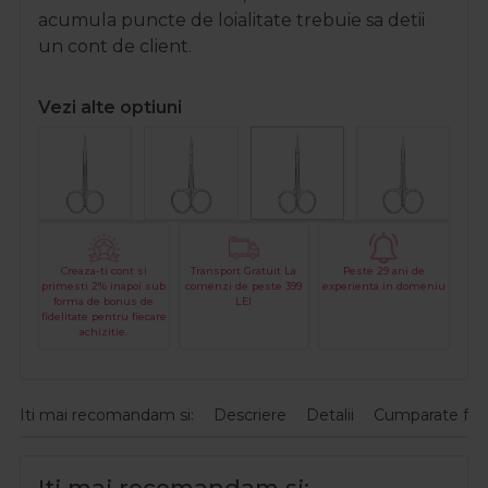
acumula puncte de loialitate trebuie sa detii
un cont de client.
Vezi alte optiuni
Creaza-ti cont si
Transport Gratuit La
Peste 29 ani de
primesti 2% inapoi sub
comenzi de peste 399
experienta in domeniu
forma de bonus de
LEI
fidelitate pentru fiecare
achizitie.
Iti mai recomandam si:
Descriere
Detalii
Cumparate fre
Iti mai recomandam si: