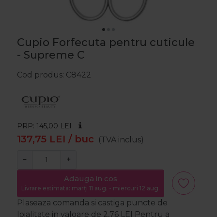
Cupio Forfecuta pentru cuticule
- Supreme C
Cod produs
C8422
PRP: 145,00
LEI
137,75
LEI
/ buc
(TVA inclus)
−
+
Adauga in cos
Livrare estimata: marți 11 aug. - miercuri 12 aug.
Plaseaza comanda si castiga puncte de
loialitate in valoare de
2,76
LEI
Pentru a