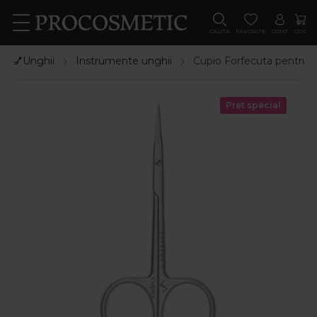
CAUTA
FAVORITE
CONT
COS
💅Unghii
Instrumente unghii
Cupio Forfecuta pentru 
Pret special