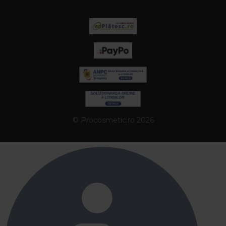
© Procosmetic.ro 2026