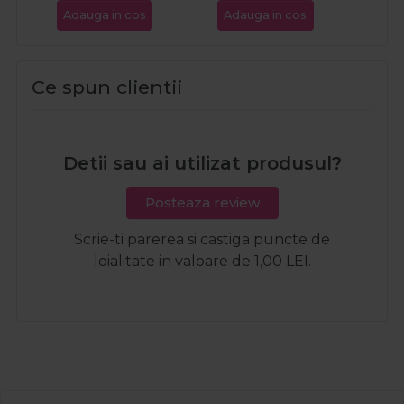
Adauga in cos
Adauga in cos
Ada
Ce spun clientii
Detii sau ai utilizat produsul?
Posteaza review
Scrie-ti parerea si castiga puncte de
loialitate in valoare de 1,00 LEI.