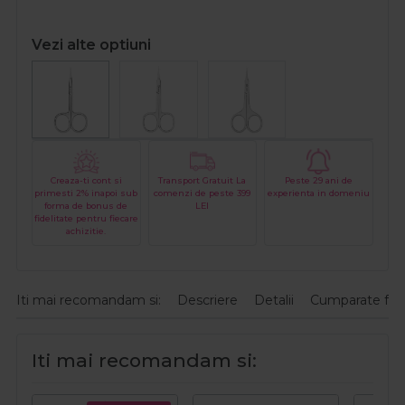
Vezi alte optiuni
Creaza-ti cont si
Transport Gratuit La
Peste 29 ani de
primesti 2% inapoi sub
comenzi de peste 399
experienta in domeniu
forma de bonus de
LEI
fidelitate pentru fiecare
achizitie.
Iti mai recomandam si:
Descriere
Detalii
Cumparate fre
Iti mai recomandam si: