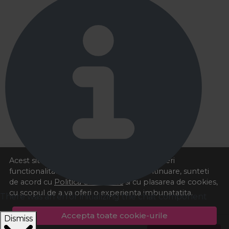
Acest site foloseste cookies pentru a va oferi
functionalitatea dorita. Navigand in continuare, sunteti
de acord cu
Politica de cookies
si cu plasarea de cookies,
cu scopul de a va oferi o experienta imbunatatita.
There was an error initializing the chat component
Accepta toate cookie-urile
Dismiss