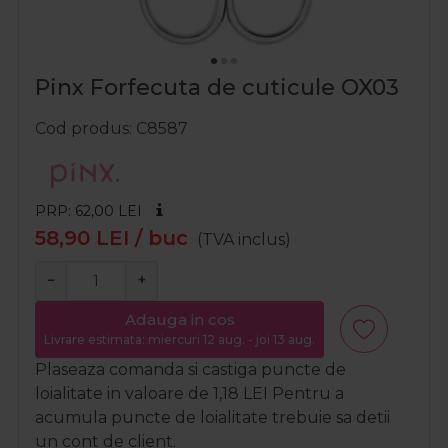
Pinx Forfecuta de cuticule OX03
Cod produs
C8587
PRP: 62,00
LEI
58,90
LEI
/ buc
(TVA inclus)
−
+
Adauga in cos
Livrare estimata: miercuri 12 aug. - joi 13 aug.
Plaseaza comanda si castiga puncte de
loialitate in valoare de
1,18
LEI
Pentru a
acumula puncte de loialitate trebuie sa detii
un cont de client.