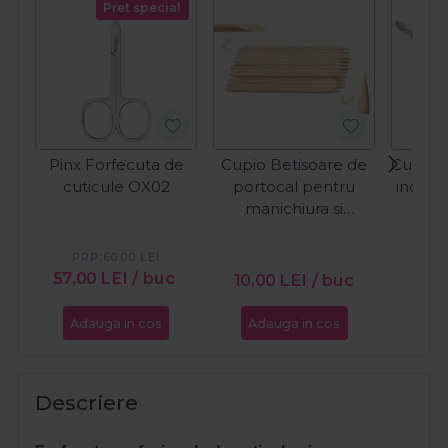
Pret special
Pinx Forfecuta de
Cupio Betisoare de
Cupio I
cuticule OX02
portocal pentru
inox p
manichiura si
pedichiura 100buc
PRP:
60,00
LEI
PR
57,00
LEI
/ buc
10,00
LEI
/ buc
6,9
Adauga in cos
Adauga in cos
Ada
Descriere