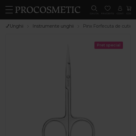
CAUTA
FAVORITE
CONT
COS
💅Unghii
Instrumente unghii
Pinx Forfecuta de cuticu
Pret special