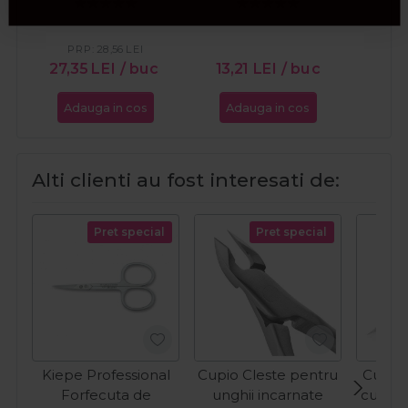
PR
27
PRP:
28,56
LEI
27,35
LEI
/ buc
13,21
LEI
/ buc
Adauga in cos
Adauga in cos
Ada
Alti clienti au fost interesati de:
Pret special
Pret special
Kiepe Professional
Cupio Cleste pentru
Cupio 
Forfecuta de
unghii incarnate
cuticu