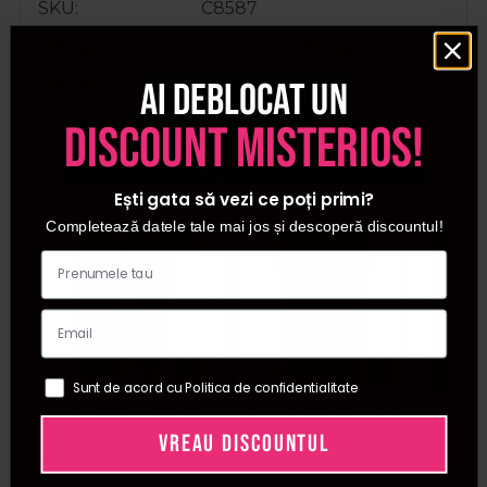
SKU
C8587
Categorii
Instrumente unghii
Ai deblocat un
Brand
Pinx
discount misterios!
Cumparate frecvent impreuna:
Ești gata să vezi ce poți primi?
Completează datele tale mai jos și descoperă discountul!
Pret special
Sunt de acord cu Politica de confidentialitate
Refectocil Vopsea
Italwax Spatule de
Kiepe
pentru gene si
lemn pentru epilat -
Masina
VREAU DISCOUNTUL
sprancene nr. 3 maro
Standard 100buc
fir Pre
natural 15ml
C