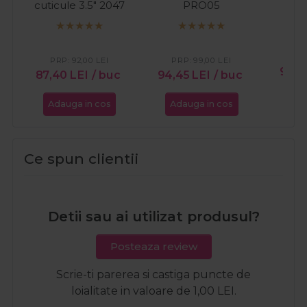
cuticule 3.5" 2047
PRO05
PR
PRP:
92,00
LEI
PRP:
99,00
LEI
99,
87,40
LEI
/ buc
94,45
LEI
/ buc
Adauga in cos
Adauga in cos
Ada
Ce spun clientii
Detii sau ai utilizat produsul?
Posteaza review
Scrie-ti parerea si castiga puncte de
loialitate in valoare de 1,00 LEI.