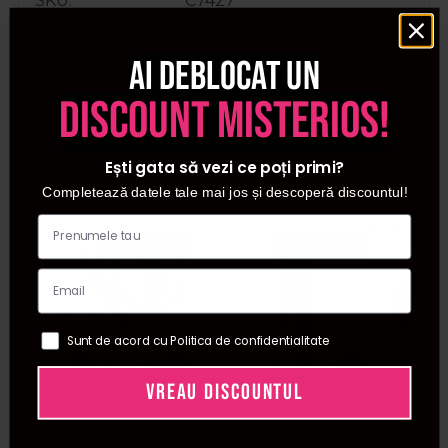
SKU
C7427
Categorii
Fard de pleoape
,
Ai deblocat un
Brand
Cupio
discount misterios!
Cantitate
3g
Ești gata să vezi ce poți primi?
Cumparate frecvent impreuna:
Completează datele tale mai jos și descoperă discountul!
Pret special
Pret special
Sunt de acord cu Politica de confidentialitate
VREAU DISCOUNTUL
Long Lashes Creion
RefectoCil Creion alb
Lo
alb cu ascutitoare
pentru conturul
Instr