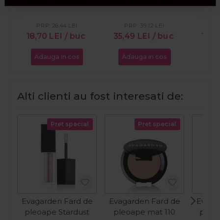
pentru conturul
sprancenelor Brow
m
sprancenelor
Mapper
spr
Wonder Brow
Wo
PRP:
26,44
LEI
PRP:
39,12
LEI
PR
18,70
LEI
/ buc
35,49
LEI
/ buc
14,9
Adauga in cos
Adauga in cos
Ada
Alti clienti au fost interesati de:
Pret special
Pret special
Evagarden Fard de
Evagarden Fard de
Evaga
pleoape Stardust
pleoape mat 110
pleoa