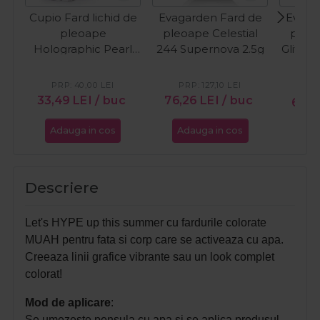
Cupio Fard lichid de
Evagarden Fard de
Evaga
pleoape
pleoape Celestial
pleoa
Holographic Pearl
244 Supernova 2.5g
Glitter
5ml
PRP:
40,00
LEI
PRP:
127,10
LEI
PR
33,49
LEI
/ buc
76,26
LEI
/ buc
64,
Adauga in cos
Adauga in cos
Ada
Descriere
Let's HYPE up this summer cu fardurile colorate
MUAH pentru fata si corp care se activeaza cu apa.
Creeaza linii grafice vibrante sau un look complet
colorat!
Mod de aplicare
:
Se umezeste pensula cu apa si se aplica produsul,