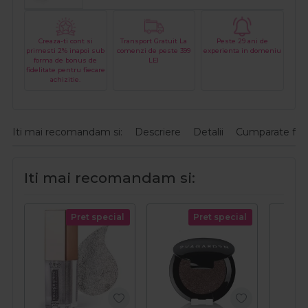
Creaza-ti cont si
Transport Gratuit La
Peste 29 ani de
primesti 2% inapoi sub
comenzi de peste 399
experienta in domeniu
forma de bonus de
LEI
fidelitate pentru fiecare
achizitie.
Iti mai recomandam si:
Descriere
Detalii
Cumparate fre
Iti mai recomandam si:
Pret special
Pret special