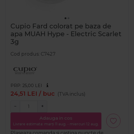
Cupio Fard colorat pe baza de
apa MUAH Hype - Electric Scarlet
3g
Cod produs
C7427
PRP: 25,00
LEI
24,51
LEI
/ buc
(TVA inclus)
−
+
Adauga in cos
Livrare estimata: marți 11 aug. - miercuri 12 aug.
Plaseaza comanda si castiga puncte de