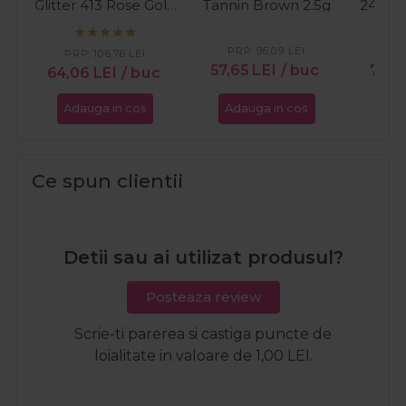
Glitter 413 Rose Gold
Tannin Brown 2.5g
244 Su
4ml
PRP:
96,09
LEI
PR
PRP:
106,76
LEI
57,65
LEI
/ buc
76,
64,06
LEI
/ buc
Adauga in cos
Adauga in cos
Ada
Ce spun clientii
Detii sau ai utilizat produsul?
Posteaza review
Scrie-ti parerea si castiga puncte de
loialitate in valoare de 1,00 LEI.