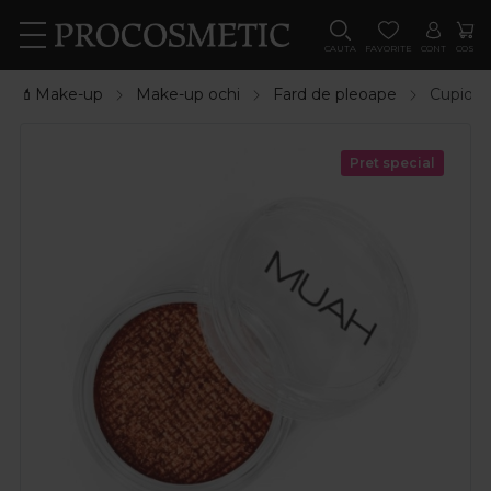
CAUTA
FAVORITE
CONT
COS
💄Make-up
Make-up ochi
Fard de pleoape
Cupio F
Pret special