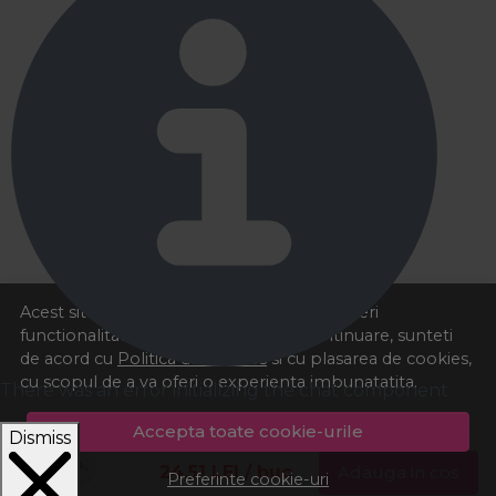
Acest site foloseste cookies pentru a va oferi
functionalitatea dorita. Navigand in continuare, sunteti
de acord cu
Politica de cookies
si cu plasarea de cookies,
cu scopul de a va oferi o experienta imbunatatita.
There was an error initializing the chat component
Accepta toate cookie-urile
Dismiss
24,51
LEI
/ buc
Adauga in cos
Preferinte cookie-uri