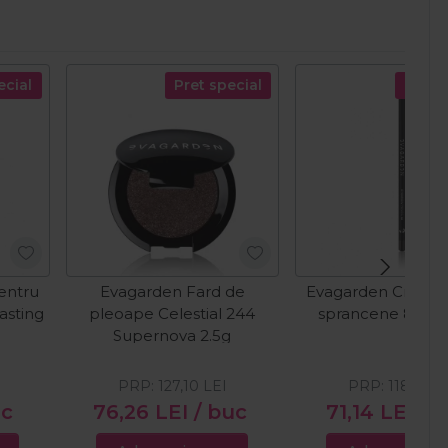
ecial
Pret special
Pret s
entru
Evagarden Fard de
Evagarden Creion
asting
pleoape Celestial 244
sprancene 82 Da
Supernova 2.5g
PRP:
127,10
LEI
PRP:
118,56
L
uc
76,26
LEI
/ buc
71,14
LEI
/ 