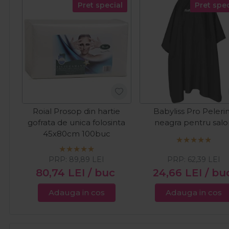
Pret special
Pret spec
Roial Prosop din hartie
Babyliss Pro Peleri
gofrata de unica folosinta
neagra pentru sal
45x80cm 100buc
PRP:
89,89
LEI
PRP:
62,39
LEI
80,74
LEI
/ buc
24,66
LEI
/ bu
Adauga in cos
Adauga in cos