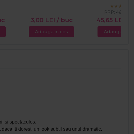
PRP:
46,00
L
uc
3,00
LEI
/ buc
45,65
LEI
/ 
Adauga in cos
Adauga in c
il si spectaculos.
nt daca iti doresti un look subtil sau unul dramatic.