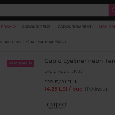
PROMO
CADOURI FEMEI
CADOURI BARBATI
LICHIDA
ner neon Tennis Club - Summer Match
Cupio Eyeliner neon Te
Pret special
Cod produs
D1737
PRP: 15,00
LEI
14,25
LEI
/ buc
(TVA inclus)