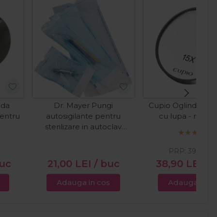
nda
Dr. Mayer Pungi
Cupio Oglinda cos
entru
autosigilante pentru
cu lupa - marire
sterilizare in autoclav
57x130mm 200buc
PRP:
39,00
L
buc
21,00
LEI
/ buc
38,90
LEI
/ 
Adauga in cos
Adauga in c