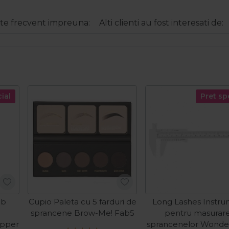
e frecvent impreuna:
Alti clienti au fost interesati de:
ial
Pret sp
lb
Cupio Paleta cu 5 farduri de
Long Lashes Instr
sprancene Brow-Me! Fab5
pentru masurar
apper
sprancenelor Wond