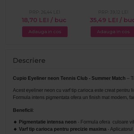
PRP:
26,44
LEI
PRP:
39,12
LEI
18,70
LEI
/ buc
35,49
LEI
/ bu
Adauga in cos
Adauga in cos
Descriere
Cupio Eyeliner neon Tennis Club - Summer Match
– T
Acest eyeliner neon cu varf tip carioca este creat pentru li
Formula intens pigmentata ofera un finish mat modern, fara
Beneficii
:
🔸
Pigmentatie intensa neon
- Formula ofera culoare vibr
🔸
Varf tip carioca pentru precizie maxima
- Aplicatorul 