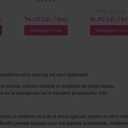
PRP:
25,42
LEI
c
74,00
LEI
/ buc
14,90
LEI
/ b
Adauga in cos
Adauga in cos
ransforma orice machiaj intr-unul statement!
nii precise, culoare vibranta si rezistenta de lunga durata.
 sa se stranga sau sa se transfere pe parcursul zilei.
anta si uniforma inca de la prima aplicare, pentru un efect vizib
flexibil permite trasarea unor linii precise si controlate, indifere