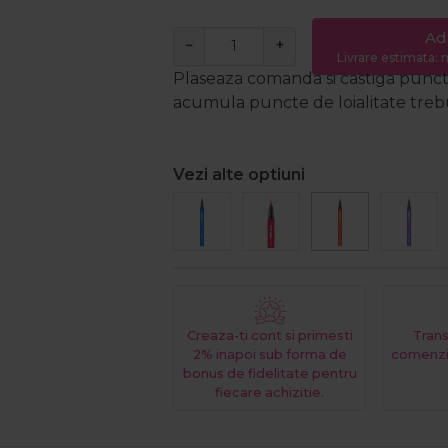
Ad
−
+
Livrare estimata: m
Plaseaza comanda si castiga puncte
acumula puncte de loialitate trebui
Vezi alte optiuni
Creaza-ti cont si primesti
Trans
2% inapoi sub forma de
comenzi
bonus de fidelitate pentru
fiecare achizitie.