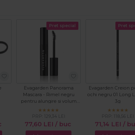
Pret special
Pret sp
e
Evagarden Panorama
Evagarden Creion p
0
Mascara - Rimel negru
ochi negru 01 Long L
pentru alungire si volum
3g
11ml
PRP:
129,34
LEI
PRP:
118,56
LEI
c
77,60
LEI
/ buc
71,14
LEI
/ b