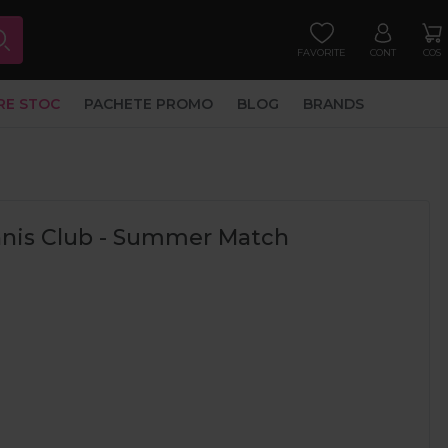
FAVORITE
CONT
COS
RE STOC
PACHETE PROMO
BLOG
BRANDS
nnis Club - Summer Match