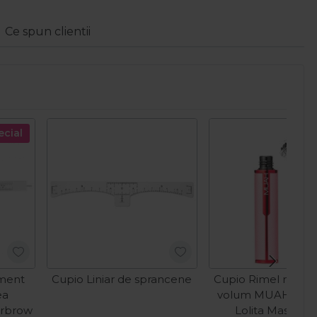
Ce spun clientii
ecial
ument
Cupio Liniar de sprancene
Cupio Rimel negru
ea
volum MUAH All E
erbrow
Lolita Mascara