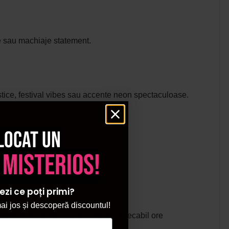
ice sau machiaje statement.
tistice, festival vibes sau accente neon spectaculoase.
locat un
rn al ochiului.
 misterios!
ezi ce poți primi?
i jos și descoperă discountul!
n eyeliner statement care ramane impecabil ore