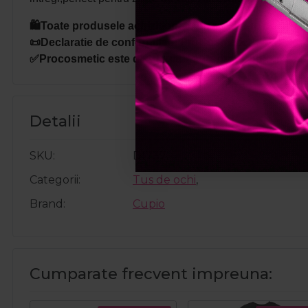
🛍️Toate produsele achizitionate de pe site-ul nostru s
📜Declaratie de conformitate ProCosmetic.
✅Procosmetic este distribuitor autorizat Cupio.
Detalii
SKU
D1737
Categorii
Tus de ochi
,
Brand
Cupio
Cumparate frecvent impreuna: