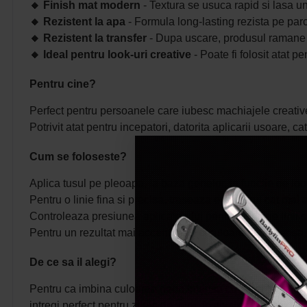
🔸
Finish mat modern
- Textura se usuca rapid si lasa un
🔸
Rezistent la apa
- Formula long-lasting rezista pe parcu
🔸
Rezistent la transfer
- Dupa uscare, produsul ramane f
🔸
Ideal pentru look-uri creative
- Poate fi folosit atat p
Pentru cine?
Perfect pentru persoanele care iubesc machiajele creative
Potrivit atat pentru incepatori, datorita aplicarii usoare,
Cum se foloseste?
Aplica tusul pe pleoapa, la baza genelor, in functie de look
Pentru o linie fina si precisa, traseaza eyelinerul cat mai 
Controleaza presiunea aplicatorului pentru a obtine linii s
Pentru un rezultat mai accentuat si o culoare mai intensa, 
De ce sa il alegi?
Pentru ca imbina culoarea neon intensa cu precizia unui ap
intregi,perfect pentru zilele de vara, festivaluri, vacante si