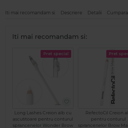
Iti mai recomandam si:
Descriere
Detalii
Cumparat
Iti mai recomandam si:
Pret special
Pret spec
Long Lashes Creion alb cu
RefectoCil Creion a
ascutitoare pentru conturul
pentru conturul
sprancenelor Wonder Brow
sprancenelor Brow M