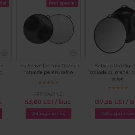
ial
Pret special
na
The Shave Factory Oglinda
Babyliss Pro Ogli
on
rotunda pentru salon
rotunda cu maner p
salon
PRP:
54,91
LEI
c
53,80
LEI
/ buc
137,36
LEI
/ 
Adauga in cos
Adauga in cos