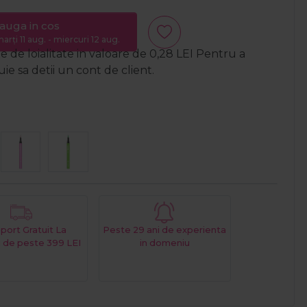
auga in cos
arți 11 aug. - miercuri 12 aug.
 de loialitate in valoare de
0,28
LEI
Pentru a
e sa detii un cont de client.
port Gratuit La
Peste 29 ani de experienta
 de peste 399 LEI
in domeniu