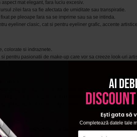
 aspect mat elegant, fara luciu excesiv.
rsul zilei fara sa fie afectata de umiditate sau transpiratie.
ixat pe pleoape fara sa se imprime sau sa se intinda.
entru eyeliner clasic, cat si pentru eyeliner grafic, accente artist
, colorate si indraznete.
 cat si pentru pasionatii de make-up care vor sa creeze look-uri ar
Ai deb
-ul dorit.
aproape de linia genelor, pornind din coltul intern spre coltul exte
discount
ubtiri sau mai intense, cu efect dramatic.
aplica produsul in mai multe straturi.
Ești gata să v
Completează datele tale ma
licator tip carioca si rezistenta de lunga durata, oferindu-ti u
 look-uri pline de energie.