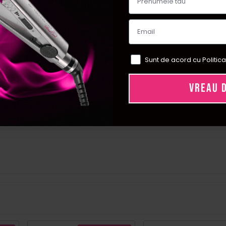
unt originale.
Sunt de acord cu Politica
VREAU 