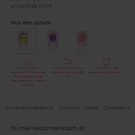
un cont de client.
Vezi alte optiuni
Creaza-ti cont si
Transport Gratuit La
Peste 29 ani de
primesti 2% inapoi sub
comenzi de peste 399
experienta in domeniu
forma de bonus de
LEI
fidelitate pentru fiecare
achizitie.
Iti mai recomandam si:
Descriere
Detalii
Cumparate fre
Iti mai recomandam si: