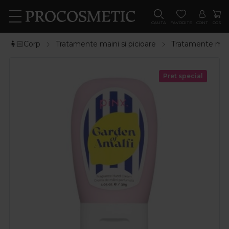
CAUTA
FAVORITE
CONT
COS
🧍🏻Corp
Tratamente maini si picioare
Tratamente mai
Pret special