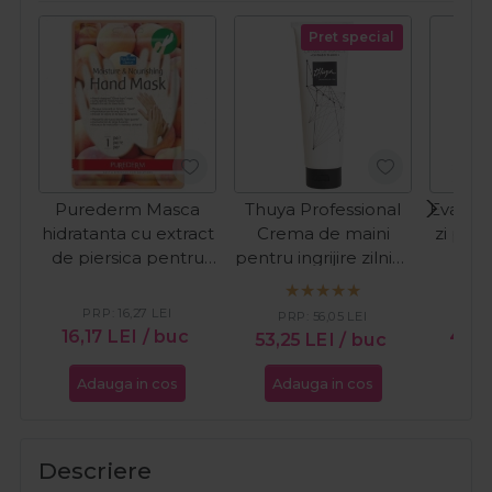
Pret special
Purederm Masca
Thuya Professional
Evagar
hidratanta cu extract
Crema de maini
zi pen
de piersica pentru
pentru ingrijire zilnica
Com
maini 1 pereche
Daily Care 250ml
PRP:
16,27
LEI
PR
PRP:
56,05
LEI
16,17
LEI
/ buc
45,2
53,25
LEI
/ buc
Adauga in cos
Adauga in cos
Ada
Descriere