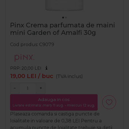
Pinx Crema parfumata de maini
mini Garden of Amalfi 30g
Cod produs
C9079
PRP: 20,00
LEI
19,00
LEI
/ buc
(TVA inclus)
−
+
Adauga in cos
Livrare estimata: marți 11 aug. - miercuri 12 aug.
Plaseaza comanda si castiga puncte de
loialitate in valoare de
0,38
LEI
Pentru a
acumula puncte de loialitate trebuie sa detii