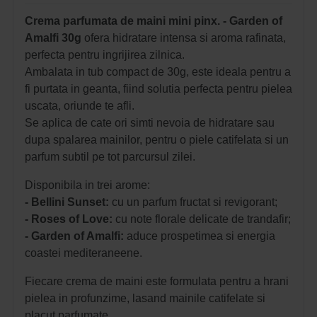
Crema parfumata de maini mini pinx. - Garden of
Amalfi 30g
ofera hidratare intensa si aroma rafinata,
perfecta pentru ingrijirea zilnica.
Ambalata in tub compact de 30g, este ideala pentru a
fi purtata in geanta, fiind solutia perfecta pentru pielea
uscata, oriunde te afli.
Se aplica de cate ori simti nevoia de hidratare sau
dupa spalarea mainilor, pentru o piele catifelata si un
parfum subtil pe tot parcursul zilei.
Disponibila in trei arome:
- Bellini Sunset:
cu un parfum fructat si revigorant;
- Roses of Love:
cu note florale delicate de trandafir;
- Garden of Amalfi:
aduce prospetimea si energia
coastei mediteraneene.
Fiecare crema de maini este formulata pentru a hrani
pielea in profunzime, lasand mainile catifelate si
placut parfumate.