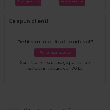
Adauga in cos
Adauga in cos
Ada
Ce spun clientii
Detii sau ai utilizat produsul?
Posteaza review
Scrie-ti parerea si castiga puncte de
loialitate in valoare de 1,00 LEI.