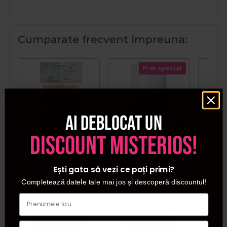
Cumparate frecvent impreuna:
Pret special
Ai deblocat un
discount misterios!
Italwax Spatule de
RefectoCil Oxidant
Ita
lemn pentru epilat -
lichid pentru
e
Ești gata să vezi ce poți primi?
Standard 100buc
vopseaua de gene si
lipos
sprancene 3% 100ml
Completează datele tale mai jos și descoperă discountul!
PRP:
23,27
LEI
P
13,21
LEI
/ buc
19,80
LEI
/ buc
6,9