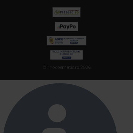
© Procosmetic.ro 2026