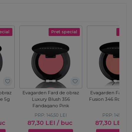
ecial
Pret special
Pret s
obraz
Evagarden Fard de obraz
Evagarden Fard de
ze 5g
Luxury Blush 356
Fusion 346 Rose P
Fandagano Pink
PRP:
145,50
LEI
PRP:
145,50
L
uc
87,30
LEI
/ buc
87,30
LEI
/ 