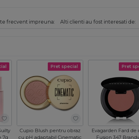
e frecvent impreuna:
Alti clienti au fost interesati de:
ial
Pret special
Pret sp
uilty
Cupio Blush pentru obraz
Evagarden Fard de 
e 7g
cu pH adaptabil Cinematic
Fusion 347 Brandy