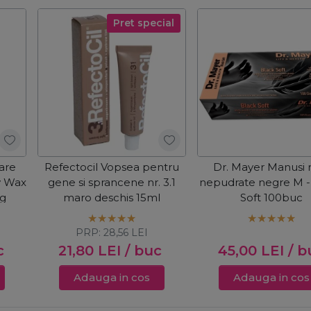
Pret special
oare
Refectocil Vopsea pentru
Dr. Mayer Manusi ni
y Wax
gene si sprancene nr. 3.1
nepudrate negre M -
kg
maro deschis 15ml
Soft 100buc
PRP:
28,56
LEI
c
21,80
LEI
/ buc
45,00
LEI
/ b
Adauga in cos
Adauga in cos