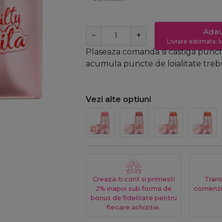
Adau
−
+
Livrare estimata: l
Plaseaza comanda si castiga puncte
acumula puncte de loialitate trebui
Vezi alte optiuni
Creaza-ti cont si primesti
Trans
2% inapoi sub forma de
comenzi
bonus de fidelitate pentru
fiecare achizitie.