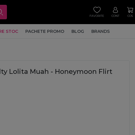
FAVORITE
CONT
COS
RE STOC
PACHETE PROMO
BLOG
BRANDS
ty Lolita Muah - Honeymoon Flirt