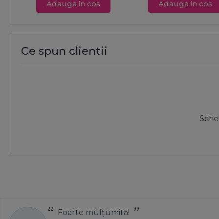
Adauga in cos
Adauga in cos
Ce spun clientii
Scrie
Totul a decurs perfect și rapid.