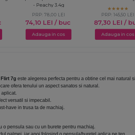
- Peachy 3.4g
PRP:
78,00
LEI
PRP:
145,50
LEI
c
74,10
LEI
/ buc
87,30
LEI
/ b
Adauga in cos
Adauga in cos
lirt 7g
este alegerea perfecta pentru a obtine cel mai natural si
care ofera tenului un aspect sanatos si natural.
 aplicat.
fect versatil si impecabil.
ust-have in trusa ta de machiaj.
cu o pensula sau cu un burete pentru machiaj.
dul palmei, iar apoi folosind o pensula/buretel aplica pe ten.