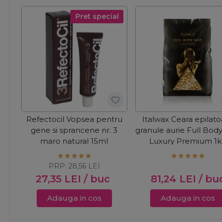
Pret special
Refectocil Vopsea pentru
Italwax Ceara epilat
gene si sprancene nr. 3
granule aurie Full Bod
maro natural 15ml
Luxury Premium 1
PRP:
28,56
LEI
27,35
LEI
/ buc
81,24
LEI
/ bu
Adauga in cos
Adauga in cos