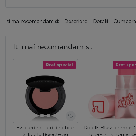
Iti mai recomandam si:
Descriere
Detalii
Cumparat
Iti mai recomandam si:
Pret special
Pret spec
Evagarden Fard de obraz
Ribells Blush cremos G
Silky 310 Rosette 5g
Lolita - Pink Romanc