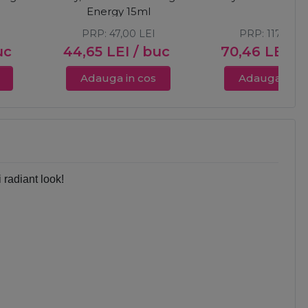
Energy 15ml
PRP:
47,00
LEI
PRP:
117,44
L
uc
44,65
LEI
/ buc
70,46
LEI
/ 
Adauga in cos
Adauga in c
 radiant look!