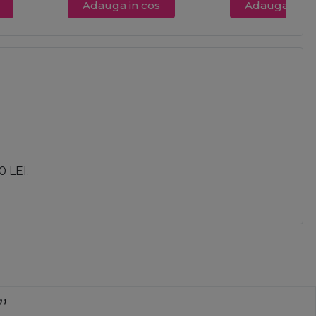
Adauga in cos
Adauga in c
0 LEI.
nit rapid prompți cu lucruri de calitate am luat ceva