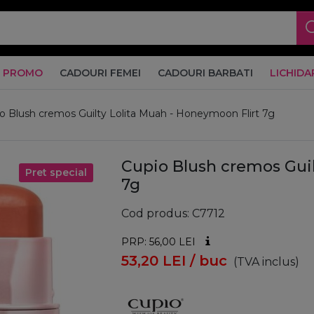
PROMO
CADOURI FEMEI
CADOURI BARBATI
LICHIDA
o Blush cremos Guilty Lolita Muah - Honeymoon Flirt 7g
Cupio Blush cremos Guil
Pret special
7g
Cod produs
C7712
PRP: 56,00
LEI
53,20
LEI
/ buc
(TVA inclus)