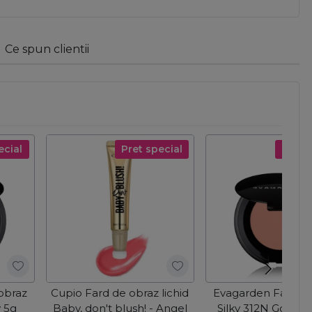
Ce spun clientii
ecial
Pret special
Pret s
obraz
Cupio Fard de obraz lichid
Evagarden Fard de
 5g
Baby, don't blush! - Angel
Silky 312N Gold H