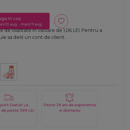
ga in cos
uni 10 aug. - marți 11 aug.
 de loialitate in valoare de
1,06
LEI
Pentru a
e sa detii un cont de client.
port Gratuit La
Peste 29 ani de experienta
 de peste 399 LEI
in domeniu