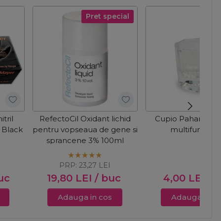
Pret special
tril
RefectoCil Oxidant lichid
Cupio Paharel din 
 Black
pentru vopseaua de gene si
multifunction
sprancene 3% 100ml
PRP:
23,27
LEI
uc
19,80
LEI
/ buc
4,00
LEI
/ 
Adauga in cos
Adauga in c