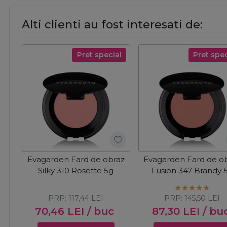
Alti clienti au fost interesati de:
Pret special
Pret spec
Evagarden Fard de obraz
Evagarden Fard de o
Silky 310 Rosette 5g
Fusion 347 Brandy 
PRP:
117,44
LEI
PRP:
145,50
LEI
70,46
LEI
/ buc
87,30
LEI
/ bu