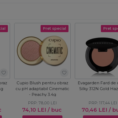
ial
Pret special
Pret sp
braz
Cupio Blush pentru obraz
Evagarden Fard de 
5g
cu pH adaptabil Cinematic
Silky 312N Gold Ha
- Peachy 3.4g
PRP:
78,00
LEI
PRP:
117,44
LEI
c
74,10
LEI
/ buc
70,46
LEI
/ b