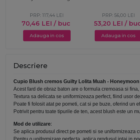
PRP:
117,44
LEI
PRP:
56,00
LEI
70,46
LEI
/ buc
53,20
LEI
/ bu
Adauga in cos
Adauga in cos
Descriere
Cupio Blush cremos Guilty Lolita Muah - Honeymoon F
Acest fard de obraz baton are o formula cremoasa si fina, 
Textura sa delicata se uniformizeaza perfect, fiind usor de
Poate fi folosit atat pe pometi, cat si pe buze, oferind un e
Potrivit pentru toate tipurile de ten, acest blush este un m
Mod de utilizare
:
Se aplica produsul direct pe pometi si se uniformizeaza 
Pentru o uniformizare perfecta, aplica produsul intai in po