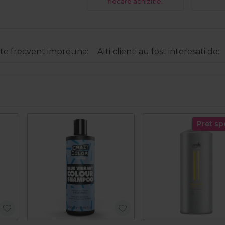
fiecare achizitie.
e frecvent impreuna:
Alti clienti au fost interesati de:
Pret sp