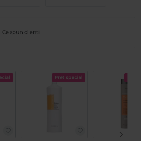
Ce spun clientii
ecial
Pret special
Pret s