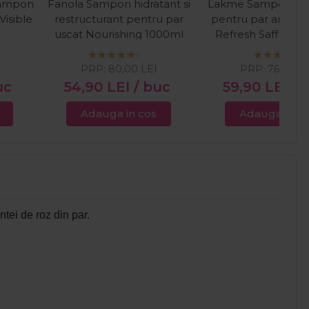
Sampon
Fanola Sampon hidratant si
Lakme Sampon nua
Visible
restructurant pentru par
pentru par aramiu
uscat Nourishing 1000ml
Refresh Saffron 
300ml
PRP:
80,00
LEI
PRP:
76,00
L
uc
54,90
LEI
/ buc
59,90
LEI
/ 
Adauga in cos
Adauga in c
ntei de roz din par.