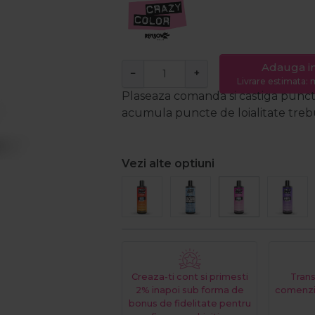
Adauga i
−
+
Livrare estimata: m
Plaseaza comanda si castiga puncte
acumula puncte de loialitate trebui
Vezi alte optiuni
Creaza-ti cont si primesti
Trans
2% inapoi sub forma de
comenzi
bonus de fidelitate pentru