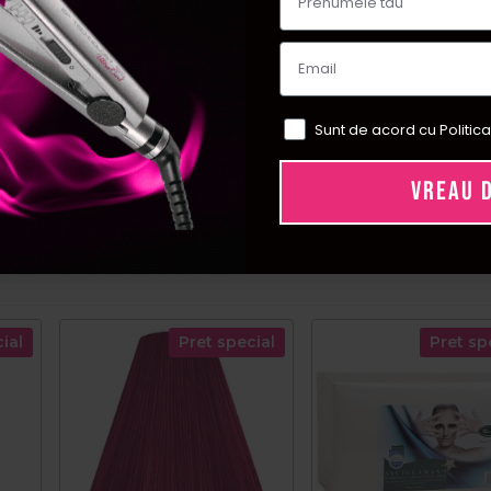
Sunt de acord cu Politica
VREAU 
ial
Pret special
Pret sp