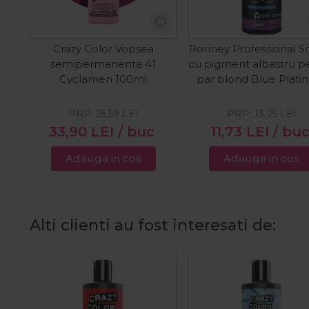
Crazy Color Vopsea
Ronney Professional So
semipermanenta 41
cu pigment albastru p
Cyclamen 100ml
par blond Blue Plat
150ml
PRP:
35,59
LEI
PRP:
13,75
LEI
33,90
LEI
/ buc
11,73
LEI
/ bu
Adauga in cos
Adauga in cos
Alti clienti au fost interesati de: