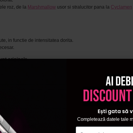
le roz, de la
Marshmallow
usor si stralucitor pana la
Cyclamen
, in functie de intensitatea dorita.
ecesar.
unt originale.
Ai deb
discount
Ești gata să v
Completează datele tale ma
ntru par vopsit