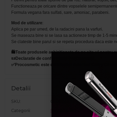
Functioneaza pe oricare dintre vopselele semipermanente
Formula vegana fara sulfati, sare, amoniac, parabeni.
Mod de utilizare
:
Aplica pe par umed, de la radacini pana la varfuri.
Se maseaza bine si se lasa sa actioneze timp de 1-5 minute
Se clateste bine parul si se repeta procedura daca este n
🛍️Toate produsele achizitionate de pe site-ul nostru s
📜Declaratie de conformitate ProCosmetic.
✅Procosmetic este distribuitor autorizat
Crazy Color.
Detalii
SKU
CC002423
Categorii
Sampoane
,
Par vopsit
,
Rutina pe