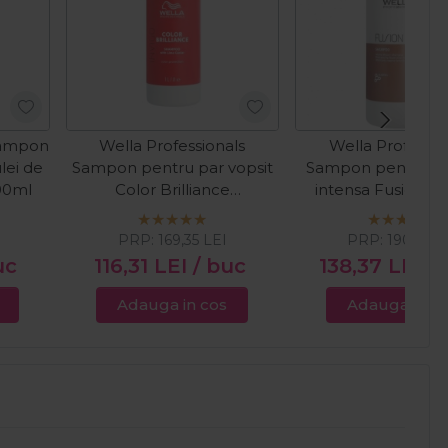
Sampon
Wella Professionals
Wella Professio
lei de
Sampon pentru par vopsit
Sampon pentru re
000ml
Color Brilliance
intensa Fusion Sil
Fine/Medium 1000ml
1000ml
I
PRP:
169,35
LEI
PRP:
190,35
L
uc
116,31
LEI
/ buc
138,37
LEI
/
Adauga in cos
Adauga in c