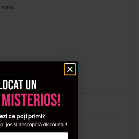
intens.
locat un
 misterios!
ezi ce poți primi?
i jos și descoperă discountul!