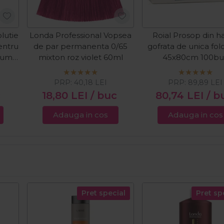
lutie
Londa Professional Vopsea
Roial Prosop din ha
entru
de par permanenta 0/65
gofrata de unica fol
inum
mixton roz violet 60ml
45x80cm 100bu
PRP:
40,18
LEI
PRP:
89,89
LEI
c
18,80
LEI
/ buc
80,74
LEI
/ b
Adauga in cos
Adauga in cos
Pret special
Pret sp