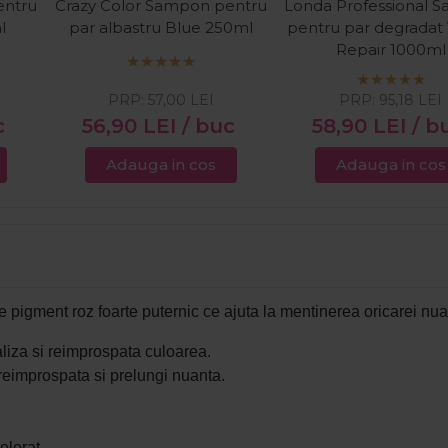
entru
Crazy Color Sampon pentru
Londa Professional 
l
par albastru Blue 250ml
pentru par degradat 
Repair 1000ml
PRP:
57,00
LEI
PRP:
95,18
LEI
c
56,90
LEI
/ buc
58,90
LEI
/ b
Adauga in cos
Adauga in cos
 pigment roz foarte puternic ce ajuta la mentinerea oricarei nua
liza si reimprospata culoarea.
reimprospata si prelungi nuanta.
olorat.