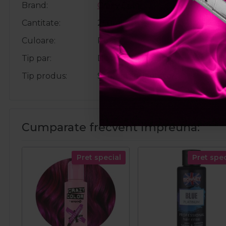
Brand
Crazy Color
Cantitate
250ml
Culoare
Roz
Tip par
Decolorat, Vopsit
Tip produs
Sampon nuantator
Cumparate frecvent impreuna:
Pret special
Pret spec