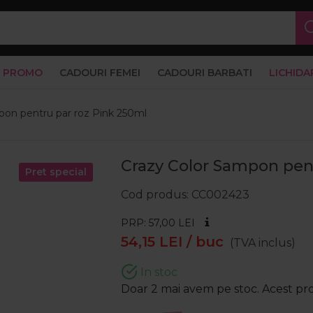
PROMO
CADOURI FEMEI
CADOURI BARBATI
LICHIDA
pon pentru par roz Pink 250ml
Crazy Color Sampon pen
Pret special
Cod produs
CC002423
PRP: 57,00
LEI
54,15
LEI
/ buc
(TVA inclus)
In stoc
Doar 2 mai avem pe stoc. Acest prod