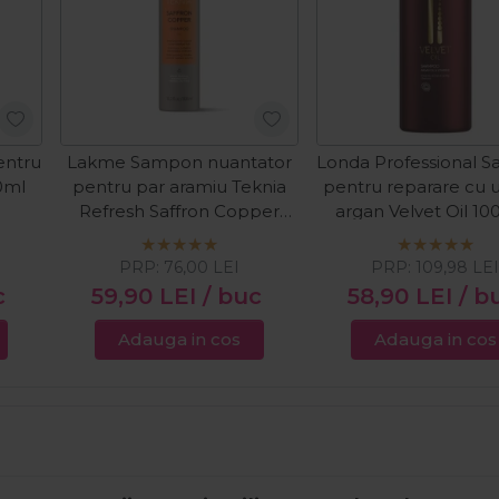
entru
Lakme Sampon nuantator
Londa Professional 
0ml
pentru par aramiu Teknia
pentru reparare cu u
Refresh Saffron Copper
argan Velvet Oil 1
300ml
PRP:
76,00
LEI
PRP:
109,98
LE
c
59,90
LEI
/ buc
58,90
LEI
/ b
Adauga in cos
Adauga in cos