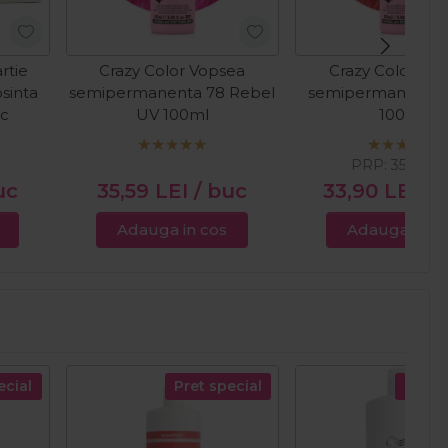
rtie
Crazy Color Vopsea
Crazy Color Vo
osinta
semipermanenta 78 Rebel
semipermanenta 5
c
UV 100ml
100ml
PRP:
35,59
LE
uc
35,59
LEI
/ buc
33,90
LEI
/ 
Adauga in cos
Adauga in c
ecial
Pret special
Pret s