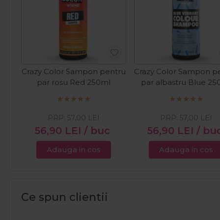
Crazy Color Sampon pentru
Crazy Color Sampon p
par rosu Red 250ml
par albastru Blue 25
PRP:
57,00
LEI
PRP:
57,00
LEI
56,90
LEI
/ buc
56,90
LEI
/ bu
Adauga in cos
Adauga in cos
Ce spun clientii