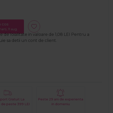
n cos
arți, 11 aug.
 de loialitate in valoare de
1,08
LEI
Pentru a
e sa detii un cont de client.
port Gratuit La
Peste 29 ani de experienta
 de peste 399 LEI
in domeniu