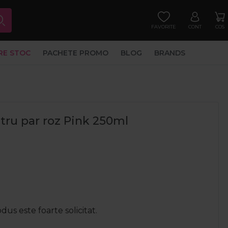
FAVORITE
CONT
COS
RE STOC
PACHETE PROMO
BLOG
BRANDS
tru par roz Pink 250ml
us este foarte solicitat.