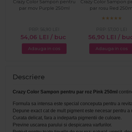
Crazy Color Sampon pentru
Crazy Color Sampon p
par mov Purple 250ml
par rosu Red 250m
PRP:
56,90
LEI
PRP:
57,00
LEI
54,06
LEI
/ buc
56,90
LEI
/ bu
Adauga in cos
Adauga in cos
Descriere
Crazy Color Sampon pentru par roz Pink 250ml
contine
Formula sa intensa este special conceputa pentru a revita
Depune exact cat de mult pigment este necesar pentru a 
Curata delicat, fara a indeparta pigmentii de culoare.
Previne uscarea parului si despicarea varfurilor.
Potrivit pentru toate tipurile de par roz: natural, vopsit, dec