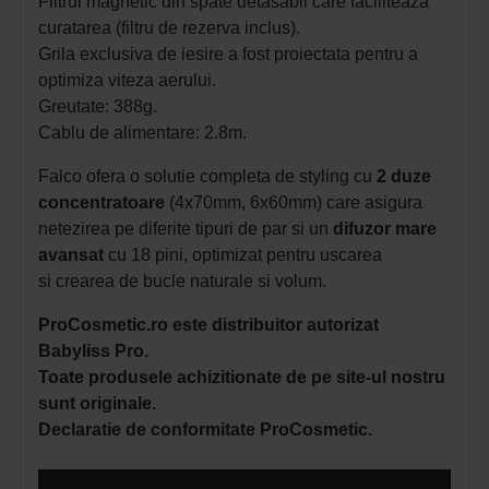
Filtrul magnetic din spate detasabil care faciliteaza
curatarea (filtru de rezerva inclus).
Grila exclusiva de iesire a fost proiectata pentru a
optimiza viteza aerului.
Greutate: 388g.
Cablu de alimentare: 2.8m.
Falco ofera o solutie completa de styling cu
2 duze
concentratoare
(4x70mm, 6x60mm) care asigura
netezirea pe diferite tipuri de par si un
difuzor mare
avansat
cu 18 pini, optimizat pentru uscarea
si
crearea de bucle naturale si volum.
ProCosmetic.ro este distribuitor autorizat
Babyliss Pro.
Toate produsele achizitionate de pe site-ul nostru
sunt originale.
Declaratie de conformitate ProCosmetic.