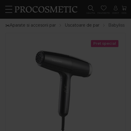
CAUTA
FAVORITE
CONT
COS
✂️Aparate si accesorii par
Uscatoare de par
Babyliss P
Pret special