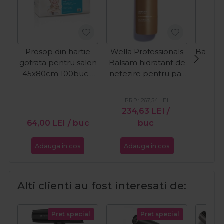
Prosop din hartie
Wella Professionals
Babylis
gofrata pentru salon
Balsam hidratant de
cr
45x80cm 100buc -
netezire pentru par
Tech
Made in Italy
Ultimate Smooth
Cr
1000ml
PRP:
267,54
LEI
PR
234,63
LEI
/
25
64,00
LEI
/ buc
buc
Adauga in cos
Adauga in cos
Ada
Alti clienti au fost interesati de:
Pret special
Pret special