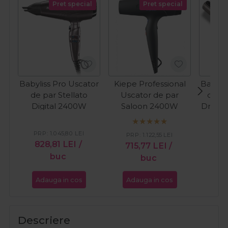
Pret special
Pret special
Babyliss Pro Uscator
Kiepe Professional
Babyli
de par Stellato
Uscator de par
de pa
Digital 2400W
Saloon 2400W
Dryin
PRP:
1.045,80
LEI
PRP:
1.122,55
LEI
PRP
828,81
LEI
/
715,77
LEI
/
1.0
buc
buc
Adauga in cos
Adauga in cos
Ada
Descriere