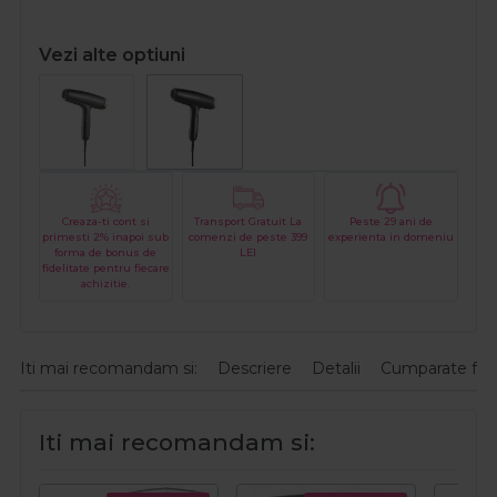
Vezi alte optiuni
Creaza-ti cont si
Transport Gratuit La
Peste 29 ani de
primesti 2% inapoi sub
comenzi de peste 399
experienta in domeniu
forma de bonus de
LEI
fidelitate pentru fiecare
achizitie.
Iti mai recomandam si:
Descriere
Detalii
Cumparate fre
Iti mai recomandam si: