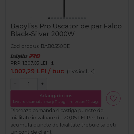
Babyliss Pro Uscator de par Falco
Black-Silver 2000W
Cod produs
BAB8550BE
PRP: 1.307,05
LEI
1.002,29
LEI
/ buc
(TVA inclus)
−
+
Adauga in cos
Livrare estimata: marți 11 aug. - miercuri 12 aug.
Plaseaza comanda si castiga puncte de
loialitate in valoare de
20,05
LEI
Pentru a
acumula puncte de loialitate trebuie sa detii
un cont de client.