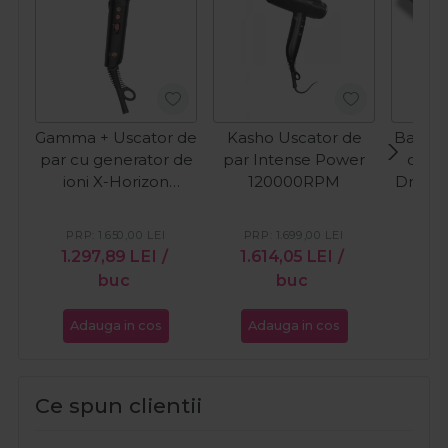
Gamma + Uscator de
Kasho Uscator de
Babyli
par cu generator de
par Intense Power
de pa
ioni X-Horizon
120000RPM
Dryin
120.000RPM
PRP:
1.650,00
LEI
PRP:
1.699,00
LEI
PRP
1.297,89
LEI
/
1.614,05
LEI
/
1.0
buc
buc
Adauga in cos
Adauga in cos
Ada
Ce spun clientii