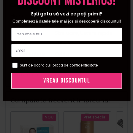
discount misterios!
Categorii
Uscatoare de par
Ești gata să vezi ce poți primi?
Brand
Babyliss Pro
Completează datele tale mai jos și descoperă discountul!
Beneficii
Calitate excelenta, Netezire,
Stralucire, Uscare rapida
Putere
2000W
Tip alimentare
Cablu
Tip produs
Uscator par
Sunt de acord cu Politica de confidentialitate
Tip utilizare
Profesional
VREAU DISCOUNTUL
Cumparate frecvent impreuna:
NOU
Pret special