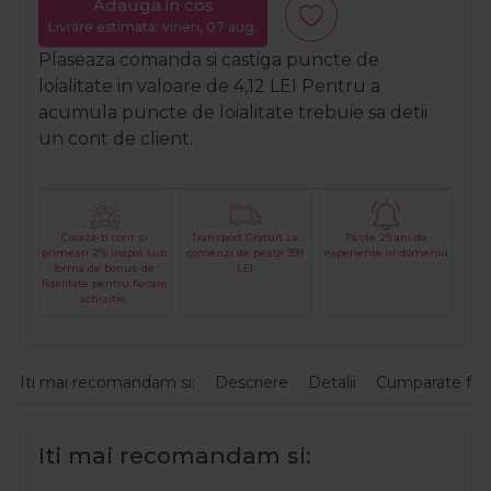
Adauga in cos
Livrare estimata: vineri, 07 aug.
Plaseaza comanda si castiga puncte de
loialitate in valoare de
4,12
LEI
Pentru a
acumula puncte de loialitate trebuie sa detii
un cont de client.
Creaza-ti cont si
Transport Gratuit La
Peste 29 ani de
primesti 2% inapoi sub
comenzi de peste 399
experienta in domeniu
forma de bonus de
LEI
fidelitate pentru fiecare
achizitie.
Iti mai recomandam si:
Descriere
Detalii
Cumparate fre
Iti mai recomandam si: