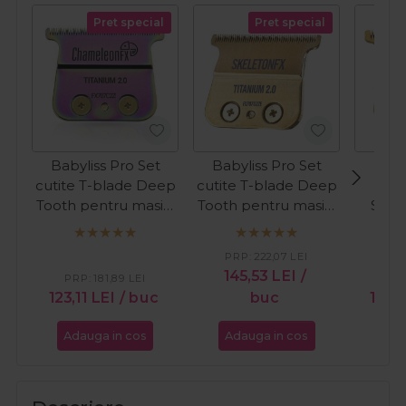
Pret special
Pret special
Babyliss Pro Set
Babyliss Pro Set
Baby
cutite T-blade Deep
cutite T-blade Deep
cut
Tooth pentru masini
Tooth pentru masini
Stan
de contur - Titanium
de contur - Titanium
pent
Chameleon 2.0
2.0 FX707G2ZE
con
PRP:
222,07
LEI
FX707C2Z
Titani
145,53
LEI
/
PRP:
181,89
LEI
PR
123,11
LEI
/ buc
buc
115,
Adauga in cos
Adauga in cos
Ada