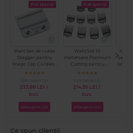
Pret special
Pret special
Wahl Set de cutite
Wahl Set 10
Kiepe
Stagger pentru
inaltatoare Premium
Set cu
Magic Clip Cordless
Cutting pentru
lame m
5*
masini de tuns
mas
1.5mm-25mm
PR
PRP:
246,07
LEI
PRP:
267,42
LEI
23
233,88
LEI
/
214,56
LEI
/
buc
buc
Adauga in cos
Adauga in cos
Ada
Ce spun clientii