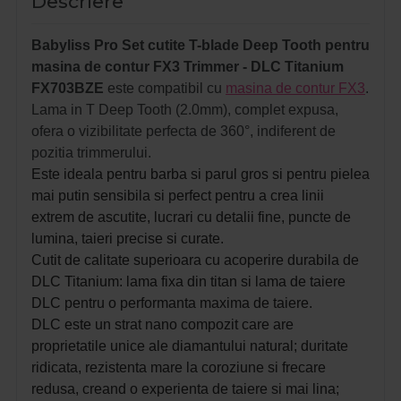
Descriere
Babyliss Pro Set cutite T-blade Deep Tooth pentru
masina de contur FX3 Trimmer - DLC Titanium
FX703BZE
este compatibil cu
masina de contur FX3
.
Lama in T Deep Tooth (2.0mm), complet expusa,
ofera o vizibilitate perfecta de 360°, indiferent de
pozitia trimmerului.
Este ideala pentru barba si parul gros si pentru pielea
mai putin sensibila si perfect pentru a crea linii
extrem de ascutite, lucrari cu detalii fine, puncte de
lumina, taieri precise si curate.
Cutit de calitate superioara cu acoperire durabila de
DLC Titanium: lama fixa din titan si lama de taiere
DLC pentru o performanta maxima de taiere.
DLC este un strat nano compozit care are
proprietatile unice ale diamantului natural; duritate
ridicata, rezistenta mare la coroziune si frecare
redusa, creand o experienta de taiere si mai lina;