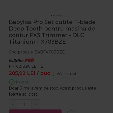
Babyliss Pro Set cutite T-blade
Deep Tooth pentru masina de
contur FX3 Trimmer - DLC
Titanium FX703BZE
Cod produs
BABFX703BZE
PRP: 218,90
LEI
205,92
LEI
/ buc
(TVA inclus)
In stoc
Doar 3 mai avem pe stoc. Acest produs este
foarte solicitat.
−
+