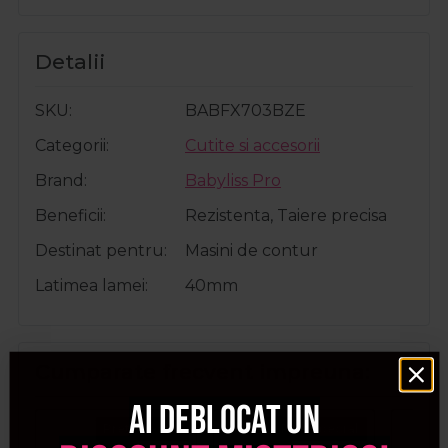
Detalii
SKU
BABFX703BZE
Categorii
Cutite si accesorii
Brand
Babyliss Pro
Beneficii
Rezistenta, Taiere precisa
Destinat pentru
Masini de contur
Latimea lamei
40mm
Cumparate frecvent impreuna:
Ai deblocat un
Pret special
Pret special