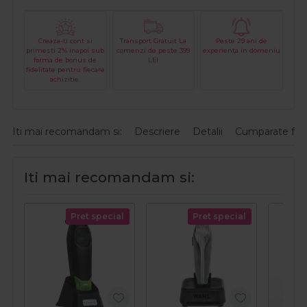
Creaza-ti cont si
Transport Gratuit La
Peste 29 ani de
primesti 2% inapoi sub
comenzi de peste 399
experienta in domeniu
forma de bonus de
LEI
fidelitate pentru fiecare
achizitie.
Iti mai recomandam si:
Descriere
Detalii
Cumparate fre
Iti mai recomandam si:
Pret special
Pret special