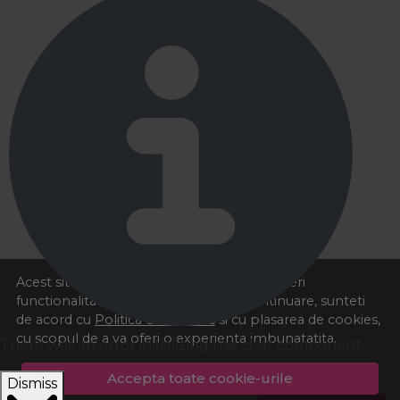
Acest site foloseste cookies pentru a va oferi
functionalitatea dorita. Navigand in continuare, sunteti
de acord cu
Politica de cookies
si cu plasarea de cookies,
cu scopul de a va oferi o experienta imbunatatita.
There was an error initializing the chat component
Accepta toate cookie-urile
Dismiss