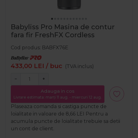
Babyliss Pro Masina de contur
fara fir FreshFX Cordless
Cod produs
BABFX76E
433,00
LEI
/ buc
(TVA inclus)
−
+
Adauga in cos
Livrare estimata: marți 11 aug. - miercuri 12 aug.
Plaseaza comanda si castiga puncte de
loialitate in valoare de
8,66
LEI
Pentru a
acumula puncte de loialitate trebuie sa detii
un cont de client.