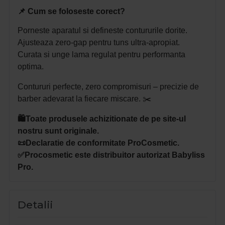
📌 Cum se foloseste corect?
Porneste aparatul si defineste contururile dorite.
Ajusteaza zero-gap pentru tuns ultra-apropiat.
Curata si unge lama regulat pentru performanta
optima.
Contururi perfecte, zero compromisuri – precizie de
barber adevarat la fiecare miscare. ✂️
🛍️Toate produsele achizitionate de pe site-ul
nostru sunt originale.
📜Declaratie de conformitate ProCosmetic.
✅Procosmetic este distribuitor autorizat Babyliss
Pro.
Detalii