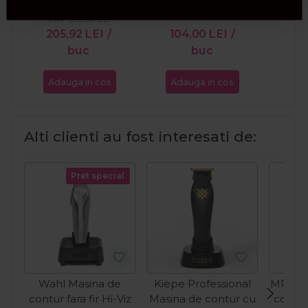
Trimmer - DLC
PRP:
218,90
LEI
PR
Titanium FX703BZE
205,92
LEI
/
104,00
LEI
/
75
buc
buc
Adauga in cos
Adauga in cos
Ada
Alti clienti au fost interesati de:
Pret special
Wahl Masina de
Kiepe Professional
MRD P
contur fara fir Hi-Viz
Masina de contur cu
contur 