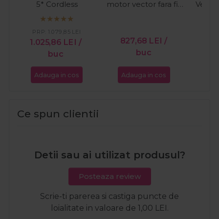
5* Cordless
motor vector fara fir
Vector
Hepike Gold 6361
Cordless
PRP
PRP:
1.079,85
LEI
827,68
LEI
/
1.0
1.025,86
LEI
/
buc
buc
Adauga in cos
Adauga in cos
Ada
Ce spun clientii
Detii sau ai utilizat produsul?
Posteaza review
Scrie-ti parerea si castiga puncte de
loialitate in valoare de 1,00 LEI.