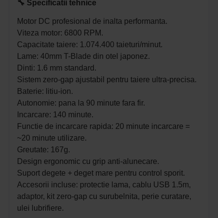
🔧 Specificatii tehnice
Motor DC profesional de inalta performanta.
Viteza motor: 6800 RPM.
Capacitate taiere: 1.074.400 taieturi/minut.
Lame: 40mm T-Blade din otel japonez.
Dinti: 1.6 mm standard.
Sistem zero-gap ajustabil pentru taiere ultra-precisa.
Baterie: litiu-ion.
Autonomie: pana la 90 minute fara fir.
Incarcare: 140 minute.
Functie de incarcare rapida: 20 minute incarcare =
~20 minute utilizare.
Greutate: 167g.
Design ergonomic cu grip anti-alunecare.
Suport degete + deget mare pentru control sporit.
Accesorii incluse: protectie lama, cablu USB 1.5m,
adaptor, kit zero-gap cu surubelnita, perie curatare,
ulei lubrifiere.