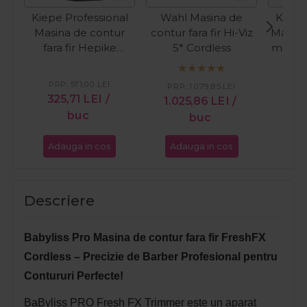
Kiepe Professional
Wahl Masina de
Kiepe
Masina de contur
contur fara fir Hi-Viz
Masina
fara fir Hepike
5* Cordless
motor v
Nitrocut 6372
Hepik
Cordless
C
PRP:
571,00
LEI
PRP:
1.079,85
LEI
325,71
LEI
/
82
1.025,86
LEI
/
buc
buc
Adauga in cos
Adauga in cos
Ada
Descriere
Babyliss Pro Masina de contur fara fir FreshFX
Cordless – Precizie de Barber Profesional pentru
Contururi Perfecte!
BaByliss PRO Fresh FX Trimmer este un aparat