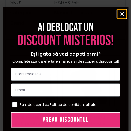
SKU
BABFX76E
Categorii
Masini de contur
Ai deblocat un
Brand
Babyliss Pro
discount misterios!
Cumparate frecvent impreuna:
Ești gata să vezi ce poți primi?
Completează datele tale mai jos și descoperă discountul!
Pret special
Sunt de acord cu Politica de confidentialitate
Babyliss Pro Set
Babyliss Pro Set
Gamma
cutite T-blade Deep
cutit+folie pentru
tuns 
VREAU DISCOUNTUL
Tooth pentru masina
shaver FXONE Black
carc
de contur FX3
FX79RF2MBE
Cordle