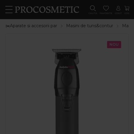
CAUTA
FAVORITE
CONT
COS
✂️Aparate si accesorii par
Masini de tuns&contur
Masin
NOU