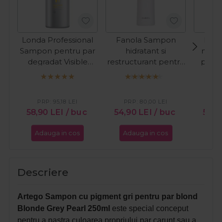
Londa Professional
Fanola Sampon
Lak
Sampon pentru par
hidratant si
nuant
degradat Visible
restructurant pentru
par a
Repair 1000ml
par uscat Nourishing
Refr
1000ml
Cop
PRP:
95,18
LEI
PRP:
80,00
LEI
PR
58,90
LEI
/ buc
54,90
LEI
/ buc
59,9
Adauga in cos
Adauga in cos
Ada
Descriere
Artego Sampon cu pigment gri pentru par blond
Blonde Grey Pearl 250ml
este special conceput
pentru a pastra culoarea propriului par carunt sau a