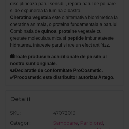
disciplineaza parul sensibil, repara parul de poluare
si de expunerea la lumina albastra.
Cheratina vegetala
este o alternativa biomimetica la
cheratina animala, o proteina fundamentala a parului.
Combinatia de
quinoa
,
proteine
vegetale cu
greutate moleculara mica si
peptide
imbunatateste
hidratarea, intareste parul si are un efect antifrizz.
🛍️Toate produsele achizitionate de pe site-ul
nostru sunt originale.
📜Declaratie de conformitate ProCosmetic.
✅Procosmetic este distribuitor autorizat Artego.
Detalii
SKU
47072013
Categorii
Sampoane
,
Par blond
,