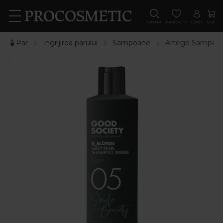
CAUTA
FAVORITE
CONT
COS
🧴Par
Ingrijirea parului
Sampoane
Artego Sampon c