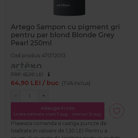
Artego Sampon cu pigment gri
pentru par blond Blonde Grey
Pearl 250ml
Cod produs
47072013
PRP: 65,00
LEI
64,90
LEI
/ buc
(TVA inclus)
−
+
Adauga in cos
Livrare estimata: marți 11 aug. - miercuri 12 aug.
Plaseaza comanda si castiga puncte de
loialitate in valoare de
1,30
LEI
Pentru a