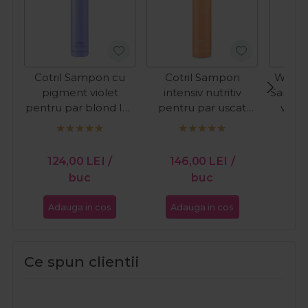
Cotril Sampon cu
Cotril Sampon
Wella 
pigment violet
intensiv nutritiv
Sampo
pentru par blond Icy
pentru par uscat
viole
Blond Purple 300ml
Nutro High
blond 
Nourishing Miracle
Rech
PR
300ml
124,00
LEI
/
146,00
LEI
/
12
buc
buc
Adauga in cos
Adauga in cos
Ada
Ce spun clientii