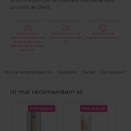
acumula puncte de loialitate trebuie sa detii
un cont de client.
Creaza-ti cont si
Transport Gratuit La
Peste 29 ani de
primesti 2% inapoi sub
comenzi de peste 399
experienta in domeniu
forma de bonus de
LEI
fidelitate pentru fiecare
achizitie.
Iti mai recomandam si:
Descriere
Detalii
Cumparate fre
Iti mai recomandam si:
Pret special
Pret special