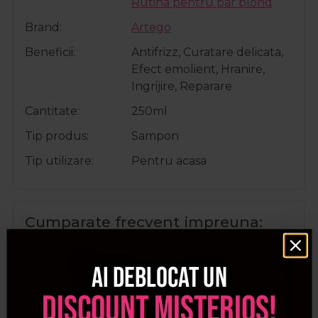
Rutina pentru par blond
Brand
Artego
Beneficii
Antifrizz, Curatare delicata,
Efect emolient, Hranire,
Ingrijire, Reparare
Cantitate
250ml
Tip produs
Sampon
Tip utilizare
Pentru acasa
Cumparate frecvent impreuna:
Pret special
Ai deblocat un
discount misterios!