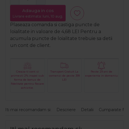
Adauga in cos
Livrare estimata: luni, 10 aug.
Plaseaza comanda si castiga puncte de
loialitate in valoare de
4,68
LEI
Pentru a
acumula puncte de loialitate trebuie sa detii
un cont de client.
Creaza-ti cont si
Transport Gratuit La
Peste 29 ani de
primesti 2% inapoi sub
comenzi de peste 399
experienta in domeniu
forma de bonus de
LEI
fidelitate pentru fiecare
achizitie.
Iti mai recomandam si:
Descriere
Detalii
Cumparate fre
Iti mai recomandam si: