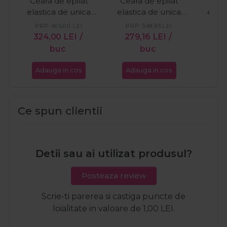
Ceara de epilat
Ceara de epilat
Cear
elastica de unica
elastica de unica
elast
folosinta cu miere
folosinta cu dioxid de
folosi
PRP:
405,00
LEI
PRP:
348,95
LEI
PR
800ml
titan 800ml
f
324,00
LEI
/
279,16
LEI
/
25
buc
buc
Adauga in cos
Adauga in cos
Ada
Ce spun clientii
Detii sau ai utilizat produsul?
Posteaza review
Scrie-ti parerea si castiga puncte de
loialitate in valoare de 1,00 LEI.