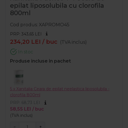
epilat liposolubila cu clorofila
800ml
Cod produs
XAPROMO45
PRP: 343,65
LEI
234,20
LEI
/ buc
(TVA inclus)
In stoc
Produse incluse in pachet
5 x Xanitalia Ceara de epilat neelastica liposolubila -
clorofila 800ml
PRP: 68,73
LEI
58,55
LEI
/ buc
(TVA inclus)
−
+