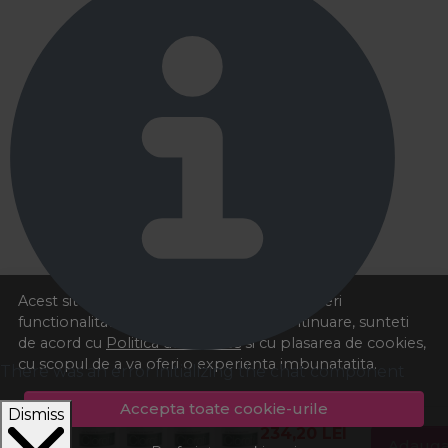
Acest site foloseste cookies pentru a va oferi
functionalitatea dorita. Navigand in continuare, sunteti
de acord cu
Politica de cookies
si cu plasarea de cookies,
cu scopul de a va oferi o experienta imbunatatita.
There was an error initializing the chat component
Accepta toate cookie-urile
Dismiss
234,20
LEI
Adauga 