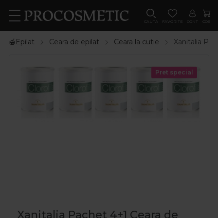
CAUTA
FAVORITE
CONT
COS
🍯Epilat
Ceara de epilat
Ceara la cutie
Xanitalia Pac
Pret special
Xanitalia Pachet 4+1 Ceara de