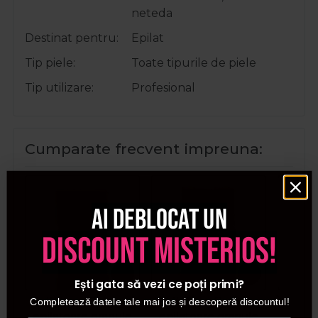
neteda
Destinat pentru
Epilat
Tip piele
Toate tipurile de piele
Tip utilizare
Profesional
Cumparate frecvent impreuna:
Ai deblocat un
discount misterios!
Ești gata să vezi ce poți primi?
Italwax Ceara
Italwax Ceara
Ita
Completează datele tale mai jos și descoperă discountul!
epilatoare granule
epilatoare granule
e