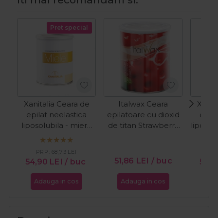
Pret special
Xanitalia Ceara de
Italwax Ceara
Xanit
epilat neelastica
epilatoare cu dioxid
epila
liposolubila - miere
de titan Strawberry
liposolu
800ml
800ml
PRP:
68,73
LEI
PR
51,86
LEI
/ buc
54,90
LEI
/ buc
58,5
Adauga in cos
Adauga in cos
Ada