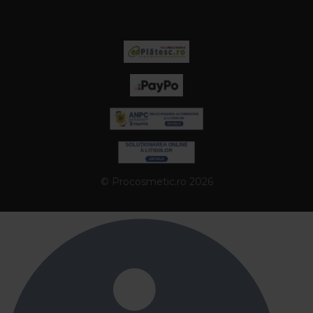
© Procosmetic.ro 2026