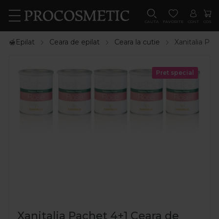
CAUTA
FAVORITE
CONT
COS
🍯Epilat
Ceara de epilat
Ceara la cutie
Xanitalia Pac
Pret special
Xanitalia Pachet 4+1 Ceara de