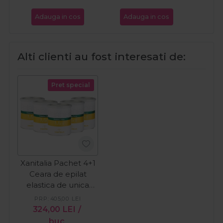
Adauga in cos
Adauga in cos
Ada
Alti clienti au fost interesati de:
Pret special
Xanitalia Pachet 4+1
Ceara de epilat
elastica de unica
folosinta cu miere
PRP:
405,00
LEI
800ml
324,00
LEI
/
buc