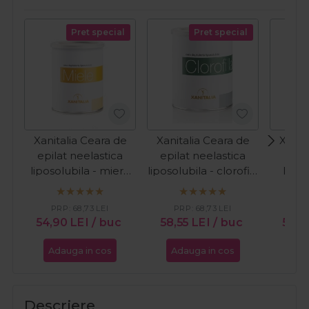
Pret special
Pret special
Xanitalia Ceara de
Xanitalia Ceara de
Xanit
epilat neelastica
epilat neelastica
epil
liposolubila - miere
liposolubila - clorofila
lipos
800ml
800ml
PRP:
68,73
LEI
PRP:
68,73
LEI
PR
54,90
LEI
/ buc
58,55
LEI
/ buc
52,3
Adauga in cos
Adauga in cos
Ada
Descriere