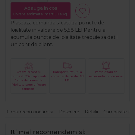
Adauga in cos
Livrare estimata: marți, 11 aug.
Plaseaza comanda si castiga puncte de
loialitate in valoare de
5,58
LEI
Pentru a
acumula puncte de loialitate trebuie sa detii
un cont de client.
Creaza-ti cont si
Transport Gratuit La
Peste 29 ani de
primesti 2% inapoi sub
comenzi de peste 399
experienta in domeniu
forma de bonus de
LEI
fidelitate pentru fiecare
achizitie.
Iti mai recomandam si:
Descriere
Detalii
Cumparate fre
Iti mai recomandam si: