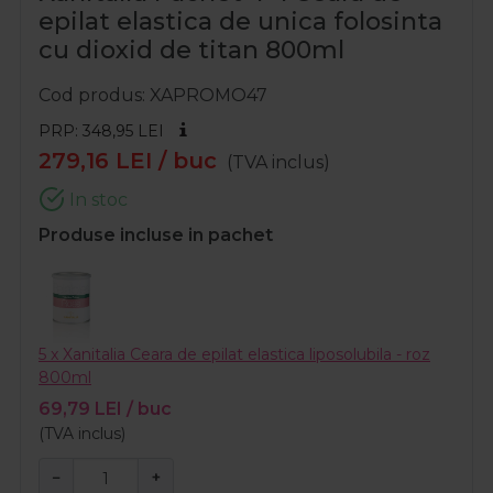
epilat elastica de unica folosinta
cu dioxid de titan 800ml
Cod produs
XAPROMO47
PRP: 348,95
LEI
279,16
LEI
/ buc
(TVA inclus)
In stoc
Produse incluse in pachet
5 x Xanitalia Ceara de epilat elastica liposolubila - roz
800ml
69,79
LEI
/ buc
(TVA inclus)
−
+