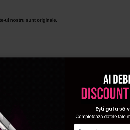
e-ul nostru sunt originale.
Ai deb
discount
Ești gata să v
Completează datele tale ma