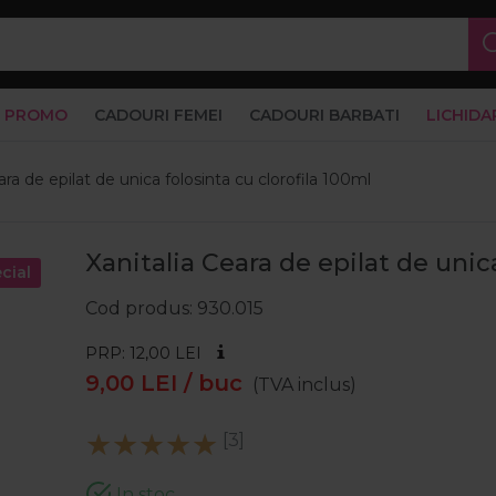
PROMO
CADOURI FEMEI
CADOURI BARBATI
LICHIDA
ara de epilat de unica folosinta cu clorofila 100ml
Xanitalia Ceara de epilat de unica
cial
Cod produs
930.015
PRP: 12,00
LEI
9,00
LEI
/ buc
(TVA inclus)
[3]
In stoc