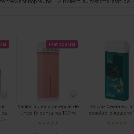
e frecvent impreuna:
Alti clienti au fost interesati de:
ial
Pret special
uc.
Xanitalia Ceara de epilat de
Italwax Ceara epila
nica
unica folosinta roz 100ml
liposolubila Azulene
100ml