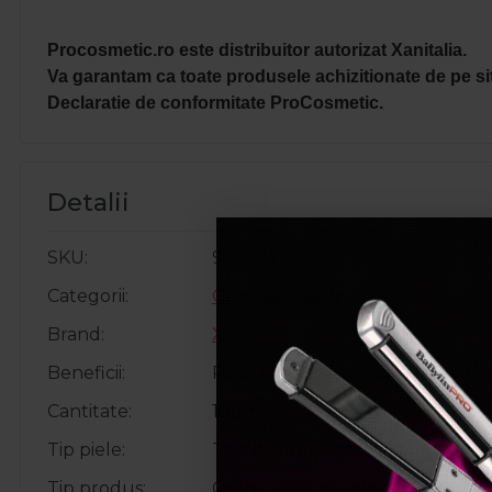
Procosmetic.ro este distribuitor autorizat Xanitalia.
Va garantam ca toate produsele achizitionate de pe sit
Declaratie de conformitate ProCosmetic.
Detalii
SKU
930.015
Categorii
Ceara aplicator
Brand
Xanitalia
Beneficii
Piele matasoasa, Piele neteda
Cantitate
100ml
Tip piele
Toate tipurile de piele
Tip produs
Ceara epilat aplicator