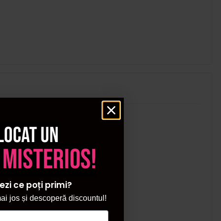
locat un
 misterios!
ezi ce poți primi?
i jos și descoperă discountul!