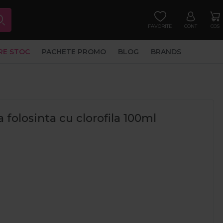
FAVORITE
CONT
COS
RE STOC
PACHETE PROMO
BLOG
BRANDS
 folosinta cu clorofila 100ml