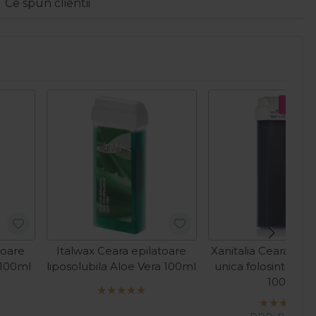
Ce spun clientii
Pret s
toare
Italwax Ceara epilatoare
Xanitalia Ceara de e
 100ml
liposolubila Aloe Vera 100ml
unica folosinta cu 
100ml