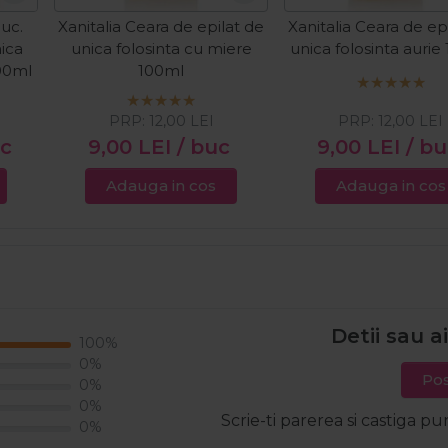
buc.
Xanitalia Ceara de epilat de
Xanitalia Ceara de ep
nica
unica folosinta cu miere
unica folosinta aurie
100ml
100ml
PRP:
12,00
LEI
PRP:
12,00
LEI
uc
9,00
LEI
/ buc
9,00
LEI
/ b
Adauga in cos
Adauga in cos
Detii sau a
100%
0%
Pos
0%
0%
Scrie-ti parerea si castiga pu
0%