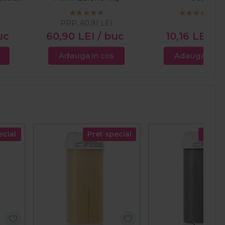
PRP:
60,91
LEI
uc
60,90
LEI
/ buc
10,16
LEI
/ 
Adauga in cos
Adauga in c
ecial
Pret special
Pret s