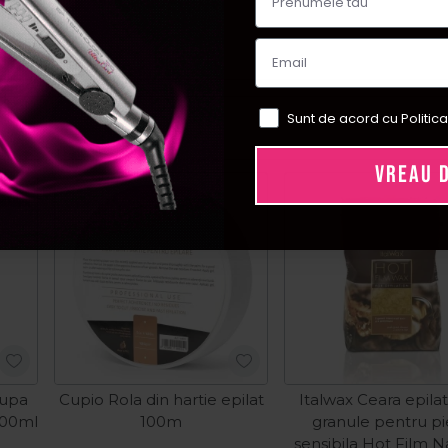
Sunt de acord cu Politica
VREAU 
ial
dupa
Cupio Rola din hartie epilat
Italwax Ceara epila
300ml
100m
granule pentru pi
sensibila Hot Film N