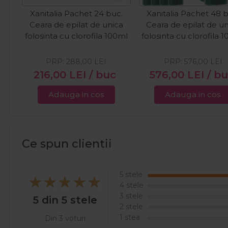
Xanitalia Pachet 24 buc.
Xanitalia Pachet 48 
Ceara de epilat de unica
Ceara de epilat de u
folosinta cu clorofila 100ml
folosinta cu clorofila 
PRP:
288,00
LEI
PRP:
576,00
LEI
216,00
LEI
/ buc
576,00
LEI
/ b
Adauga in cos
Adauga in cos
Ce spun clientii
5 stele
4 stele
3 stele
5 din 5 stele
2 stele
1 stea
Din 3 voturi