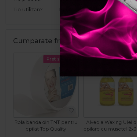
Tip utilizare
Pentru acasa, Profesional
Cumparate frecvent impreuna:
Pret special
Pret spec
Rola banda din TNT pentru
Alveola Waxing Ulei 
epilat Top Quality
epilare cu musetel 2x