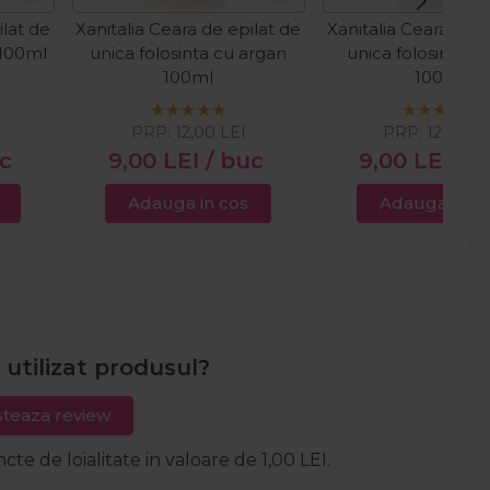
ilat de
Xanitalia Ceara de epilat de
Xanitalia Ceara de e
 100ml
unica folosinta cu argan
unica folosinta ar
100ml
100ml
PRP:
12,00
LEI
PRP:
12,00
LE
uc
9,00
LEI
/ buc
9,00
LEI
/ 
Adauga in cos
Adauga in c
i utilizat produsul?
teaza review
ncte de loialitate in valoare de 1,00 LEI.