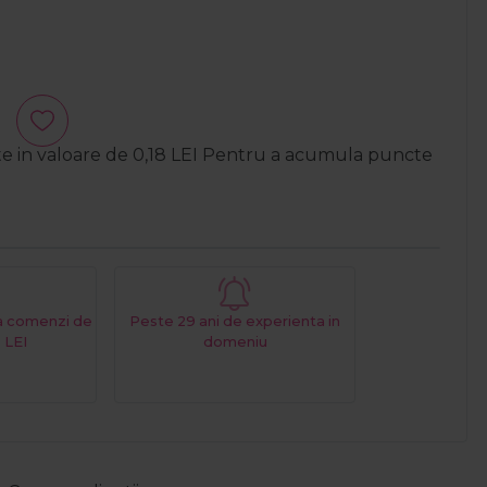
te in valoare de
0,18
LEI
Pentru a acumula puncte
La comenzi de
Peste 29 ani de experienta in
 LEI
domeniu