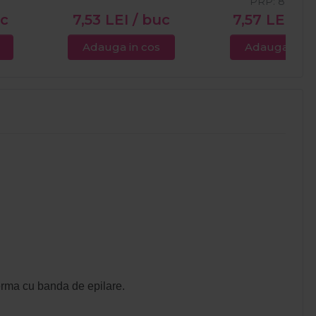
PRP:
8,45
LE
uc
7,53
LEI
/ buc
7,57
LEI
/ b
Adauga in cos
Adauga in c
ferma cu banda de epilare.