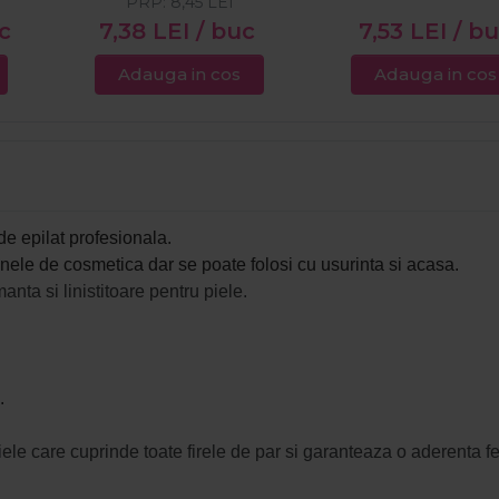
PRP:
8,45
LEI
c
7,38
LEI
/ buc
7,53
LEI
/ b
Adauga in cos
Adauga in cos
de epilat profesionala.
anele de cosmetica dar se poate folosi cu usurinta si acasa.
anta si linistitoare pentru piele.
.
iele care cuprinde toate firele de par si garanteaza o aderenta 