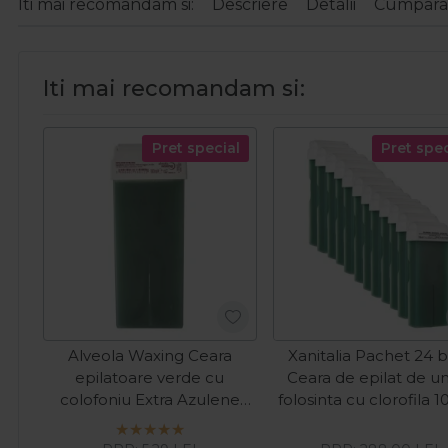
Iti mai recomandam si:
Descriere
Detalii
Cumparat
Iti mai recomandam si:
Pret special
Pret spec
Alveola Waxing Ceara
Xanitalia Pachet 24 b
epilatoare verde cu
Ceara de epilat de u
colofoniu Extra Azulene
folosinta cu clorofila 
100ml