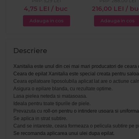
PRP:
5,29
LEI
PRP:
288,00
LEI
4,75
LEI
/ buc
216,00
LEI
/ bu
Adauga in cos
Adauga in cos
Descriere
Xanitalia este unul din cei mai mari producatori de ceara 
Ceara de epilat Xanitalia este special creata pentru salo
Ceara epilatoare liposolubila aplicat lat are o actiune calm
Asigura o epilare blanda, cu rezultate optime.
Lasa pielea neteda si matasoasa.
Ideala pentru toate tipurile de piele.
Prevazuta cu
roll-on pentru o intindere usoara si uniforma
Se aplica in strat subtire.
Cand se intareste, ceara formeaza o pelicula subtire pe p
Se recomanda aplicarea unui ulei dupa epilat.