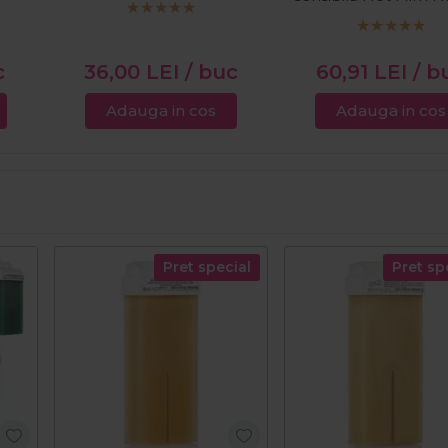
1kg
c
36,00
LEI
/ buc
60,91
LEI
/ b
Adauga in cos
Adauga in cos
Pret special
Pret sp