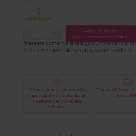
Adauga in cos
−
+
Livrare estimata: marți, 11 aug.
Plaseaza comanda si castiga puncte de loialita
de loialitate trebuie sa detii un cont de client.
Creaza-ti cont si primesti 2%
Transport Gratuit 
inapoi sub forma de bonus de
peste 399
fidelitate pentru fiecare
achizitie.