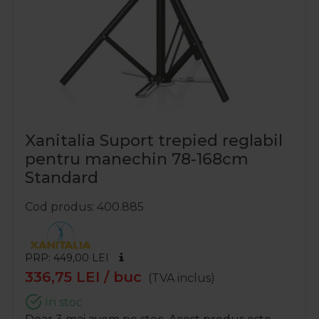
Xanitalia Suport trepied reglabil
pentru manechin 78-168cm
Standard
Cod produs
400.885
PRP: 449,00
LEI
336,75
LEI
/ buc
(TVA inclus)
In stoc