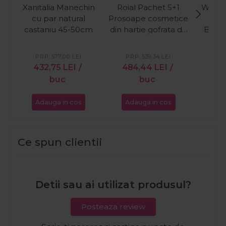
Xanitalia Manechin
Roial Pachet 5+1
Wella 
cu par natural
Prosoape cosmetice
Pac
castaniu 45-50cm
din hartie gofrata de
Brill
unica folosinta
par
45x80cm 100buc
str
PRP:
577,00
LEI
PRP:
539,34
LEI
PR
norma
432,75
LEI
/
484,44
LEI
/
39
Wella 
buc
buc
In
Brillia
Adauga in cos
Adauga in cos
Ada
vopsit
fina n
+Wella
In
Ce spun clientii
Bril
t
Detii sau ai utilizat produsul?
Posteaza review