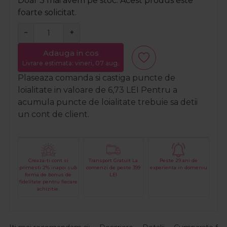
Doar 3 mai avem pe stoc. Acest produs este
foarte solicitat.
−
+
Adauga in cos
Livrare estimata: vineri, 07 aug.
Plaseaza comanda si castiga puncte de
loialitate in valoare de
6,73
LEI
Pentru a
acumula puncte de loialitate trebuie sa detii
un cont de client.
Creaza-ti cont si
Transport Gratuit La
Peste 29 ani de
primesti 2% inapoi sub
comenzi de peste 399
experienta in domeniu
forma de bonus de
LEI
fidelitate pentru fiecare
achizitie.