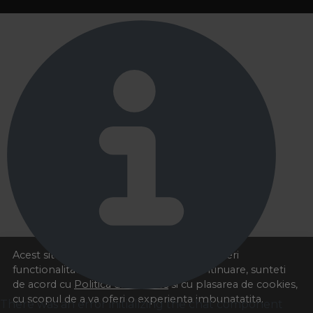
Acest site foloseste cookies pentru a va oferi
functionalitatea dorita. Navigand in continuare, sunteti
de acord cu
Politica de cookies
si cu plasarea de cookies,
cu scopul de a va oferi o experienta imbunatatita.
There was an error initializing the chat component