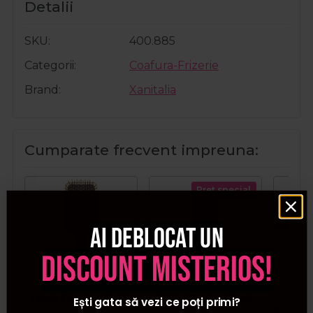
Detalii
SKU
400.885
Categorii
Coafura-Frizerie
Brand
Xanitalia
Cumparate frecvent impreuna:
Pret special
Ai deblocat un
discount misterios!
Olivia Garden Perie
Olivia Garden Perie
Ba
Ești gata să vezi ce poți primi?