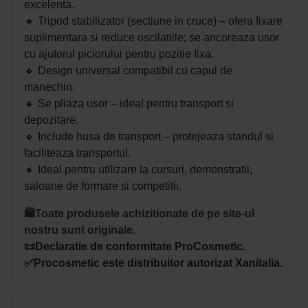
excelenta.
🔸
Tripod stabilizator (sectiune in cruce)
– ofera fixare
suplimentara si reduce oscilatiile;
se ancoreaza usor
cu ajutorul piciorului pentru pozitie fixa.
🔸
Design universal compatibil cu capul de
manechin.
🔸
Se pliaza usor
–
ideal pentru transport si
depozitare.
🔸
Include husa de transport
– protejeaza standul si
faciliteaza transportul.
🔸
Ideal pentru utilizare la cursuri, demonstratii,
saloane de formare si competitii.
🛍️Toate produsele achizitionate de pe site-ul
nostru sunt originale.
📜Declaratie de conformitate ProCosmetic.
✅Procosmetic este distribuitor autorizat Xanitalia.