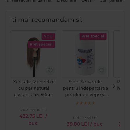
Iti mai recomandam si:
Descriere
Detalii
Cumparate fre
Iti mai recomandam si:
NOU
Pret special
Pret special
Xanitalia Manechin
Sibel Servetele
Rovra
cu par natural
pentru indepartarea
harti
castaniu 45-50cm
petelor de vopsea
sa
Turbo Touch 100buc
PRP:
577,00
LEI
432,75
LEI
/
PRP:
47,48
LEI
PR
buc
39,80
LEI
/ buc
27,9