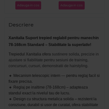
Adauga in cos
Adauga in cos
Ada
Descriere
Xanitalia Suport trepied reglabil pentru manechin
78-168cm Standard – Stabilitate la superlativ!
Trepiedul Xanitalia ofera
sustinere solida, precizie in
ajustare si fiabilitate pentru sesiuni de training,
concursuri, cursuri, demonstratii de hairstyling.
🔸
Mecanism telescopic intern — pentru reglaj facil si
fixare precisa.
🔸
Reglaj pe inaltime (78‑168cm) – adapteaza
standul exact la nivelul tau de lucru.
🔸
Design cu structura metalica solida
– rezistent la
coroziune, durabil si usor de curatat,
ofera stabilitate