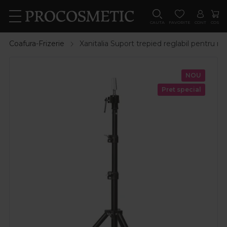
CAUTA
FAVORITE
CONT
COS
Coafura-Frizerie
Xanitalia Suport trepied reglabil pentru
NOU
Pret special