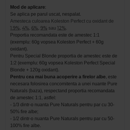
Mod de aplicare
:
Se aplica pe parul uscat, nespalat.
Amesteca culoarea Koleston Perfect cu oxidant de
1.9%
4%
6%
9%
12%
,
,
,
sau
.
Proportia recomandata este de amestec 1:1
(exemplu: 60g vopsea Koleston Perfect + 60g
oxidant).
Pentru Special Blonde proportia de amestec este de
1:2 (exemplu: 60g vopsea Koleston Perfect Special
Blonde + 120g oxidant).
Pentru cea mai buna acoperire a firelor albe
, este
necesara folosirea concomitenta a unei nuante Pure
Naturals (baza), respectand proportia recomandata
de amestec 1:1, astfel:
- 1/3 dintr-o nuanta
Pure Naturals pentru par cu 30-
50% fire albe;
- 1/2 dintr-o nuanta Pure Naturals pentru par cu 50-
100% fire albe.