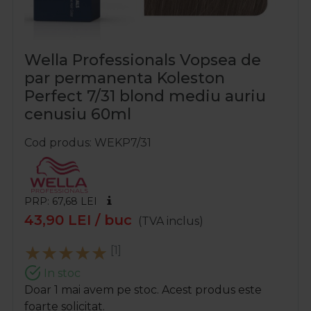
Wella Professionals Vopsea de
par permanenta Koleston
Perfect 7/31 blond mediu auriu
cenusiu 60ml
Cod produs
WEKP7/31
PRP: 67,68
LEI
43,90
LEI
/ buc
(TVA inclus)
[1]
In stoc
Doar 1 mai avem pe stoc. Acest produs este
foarte solicitat.