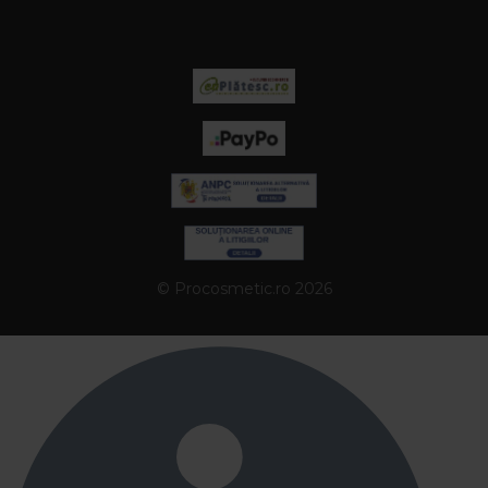
© Procosmetic.ro 2026