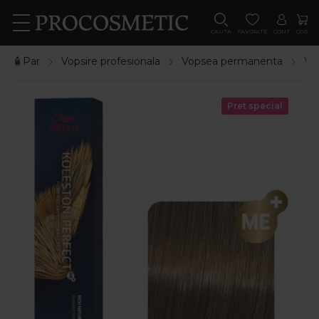
CAUTA
FAVORITE
CONT
COS
🧴Par
Vopsire profesionala
Vopsea permanenta
We
Pret special