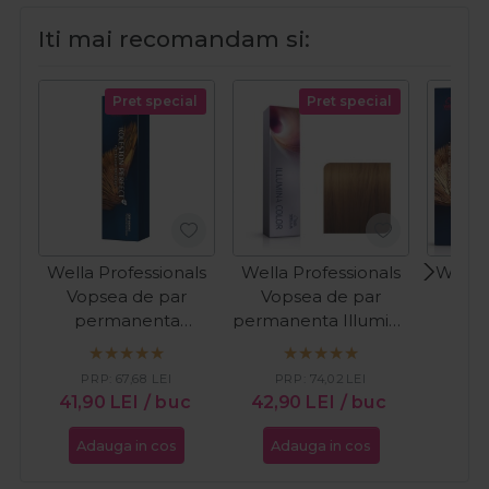
Iti mai recomandam si:
Pret special
Pret special
Wella Professionals
Wella Professionals
Wella 
Vopsea de par
Vopsea de par
Vop
permanenta
permanenta Illumina
pe
Koleston Perfect
Color 7/35 blond
Kole
7/73 blond mediu
mediu auriu mahon
7/07 
PR
PRP:
67,68
LEI
PRP:
74,02
LEI
maro auriu 60ml
60ml
cast
41,1
41,90
LEI
/ buc
42,90
LEI
/ buc
Adauga in cos
Adauga in cos
Ada