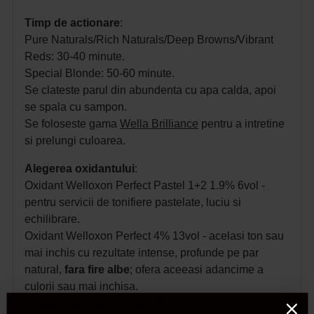
Timp de actionare
:
Pure Naturals/Rich Naturals/Deep Browns/Vibrant
Reds: 30-40 minute.
Special Blonde: 50-60 minute.
Se clateste parul din abundenta cu apa calda, apoi
se spala cu sampon.
Se foloseste gama
Wella Brilliance
pentru a intretine
si prelungi culoarea.
Alegerea oxidantului
:
Oxidant Welloxon Perfect Pastel 1+2 1.9% 6vol -
pentru servicii de tonifiere pastelate, luciu si
echilibrare.
Oxidant Welloxon Perfect 4% 13vol - acelasi ton sau
mai inchis cu rezultate intense, profunde pe par
natural,
fara fire albe
; ofera aceeasi adancime a
culorii sau mai inchisa.
Oxidant Welloxon Perfect 6% 20vol - pentru 1 ton de