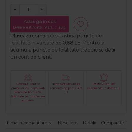
−
+
Adauga in cos
Livrare estimata: marți, 11 aug.
Plaseaza comanda si castiga puncte de
loialitate in valoare de
0,88
LEI
Pentru a
acumula puncte de loialitate trebuie sa detii
un cont de client.
Creaza-ti cont si
Transport Gratuit La
Peste 29 ani de
primesti 2% inapoi sub
comenzi de peste 399
experienta in domeniu
forma de bonus de
LEI
fidelitate pentru fiecare
achizitie.
Iti mai recomandam si:
Descriere
Detalii
Cumparate fre