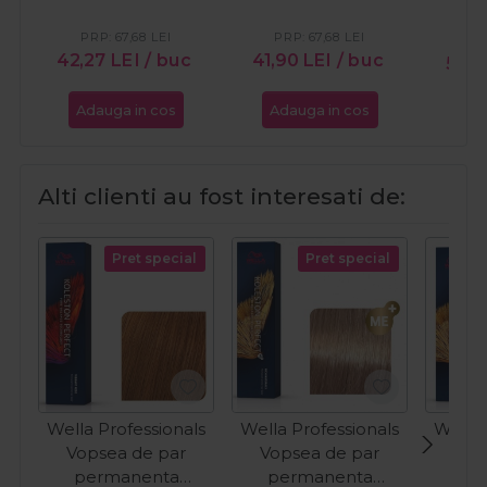
auriu Color Touch
natural Color Touch
60ml
60ml
PRP:
67,68
LEI
PRP:
67,68
LEI
42,27
LEI
/ buc
41,90
LEI
/ buc
50,
Adauga in cos
Adauga in cos
Ada
Alti clienti au fost interesati de:
Pret special
Pret special
Wella Professionals
Wella Professionals
Wella 
Vopsea de par
Vopsea de par
Vop
permanenta
permanenta
pe