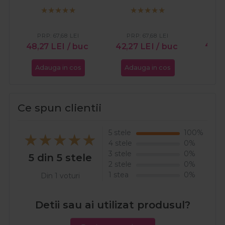
Koleston Perfect
Koleston Perfect
Kole
7/34 blond mediu
9/96 blond luminos
9/9
auriu aramiu 60ml
perlat violet 60ml
albast
PR
PRP:
67,68
LEI
PRP:
67,68
LEI
49,
48,27
LEI
/ buc
42,27
LEI
/ buc
Adauga in cos
Adauga in cos
Ada
Ce spun clientii
5 stele
100%
4 stele
0%
3 stele
0%
5 din 5 stele
2 stele
0%
1 stea
0%
Din 1 voturi
Detii sau ai utilizat produsul?