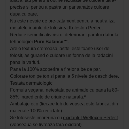
aliat al tau pentru a obtine rezultate de culoare ultra-
precise si pentru a pastra un par sanatos culoare
dupa culoare.
Nu este nevoie de pre-tratament pentru a neutraliza
metalele inainte de folosirea Koleston Perfect.
Reduce semnificativ riscul deteriorarii parului datorita
tehnologiei
Pure Balance™
.
Are o textura cremoasa, astfel este foarte usor de
folosit, asigurand o culoare uniforma de la radacini
pana la varfuri.
Pana la 100% acoperire a firelor albe de par.
Colorare ton pe ton si pana la 5 nivele de deschidere.
Testata dermatologic.
Formula vegana, netestata pe animale cu pana la 80-
85% ingrediente de origine naturala.
*
Ambalaje eco (fiecare tub de vopsea este fabricat din
materiale 100% reciclate).
Se foloseste impreuna cu
oxidantul Welloxon Perfect
(vopseaua se livreaza fara oxidant).