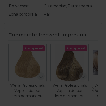
Tip vopsea
Cu amoniac, Permanenta
Zona corporala
Par
Cumparate frecvent impreuna:
Pret special
Pret special
Wella Professionals
Wella Professionals
Wella 
Vopsea de par
Vopsea de par
Poster 
demipermanenta
demipermanenta
Colo
9/73 blond castaniu
7/0 blond mediu