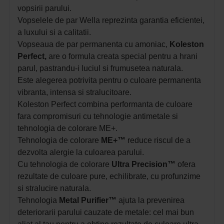
vopsirii parului.
Vopselele de par Wella reprezinta garantia eficientei,
a luxului si a calitatii.
Vopseaua de par permanenta cu amoniac,
Koleston
Perfect,
are o formula creata special pentru a hrani
parul, pastrandu-i luciul si frumusetea naturala.
Este alegerea potrivita pentru o culoare permanenta
vibranta, intensa si stralucitoare.
Koleston Perfect combina performanta de culoare
fara compromisuri cu tehnologie antimetale si
tehnologia de colorare ME+.
Tehnologia de colorare
ME+™
reduce riscul de a
dezvolta alergie la culoarea parului.
Cu tehnologia de colorare
Ultra Precision™
ofera
rezultate de culoare pure, echilibrate, cu profunzime
si stralucire naturala.
Tehnologia
Metal Purifier™
ajuta la prevenirea
deteriorarii parului cauzate de metale: cel mai bun