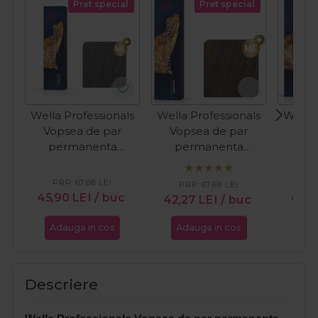
Pret special
Pret special
Wella Professionals
Wella Professionals
Wella 
Vopsea de par
Vopsea de par
Vop
permanenta
permanenta
pe
Koleston Perfect
Koleston Perfect 5/1
Kole
4/82 castaniu mediu
castaniu deschis
3/00 ca
PRP:
67,68
LEI
PR
PRP:
67,68
LEI
albastrui mat 60ml
cenusiu 60ml
in
45,90
LEI
/ buc
41,9
42,27
LEI
/ buc
Adauga in cos
Adauga in cos
Ada
Descriere