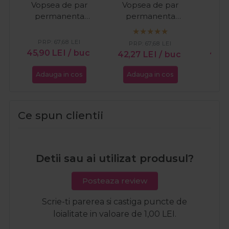
Vopsea de par
Vopsea de par
Vop
permanenta
permanenta
pe
Koleston Perfect
Koleston Perfect 5/1
Kole
4/82 castaniu mediu
castaniu deschis
3/00 ca
PRP:
67,68
LEI
PR
PRP:
67,68
LEI
albastrui mat 60ml
cenusiu 60ml
in
45,90
LEI
/ buc
41,9
42,27
LEI
/ buc
Adauga in cos
Adauga in cos
Ada
Ce spun clientii
Detii sau ai utilizat produsul?
Posteaza review
Scrie-ti parerea si castiga puncte de
loialitate in valoare de 1,00 LEI.