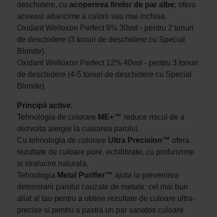
deschidere, cu
acoperirea firelor de par albe
; ofera
aceeasi adancime a culorii sau mai inchisa.
Oxidant Welloxon Perfect 9% 30vol - pentru 2 tonuri
de deschidere (3 tonuri de deschidere cu Special
Blonde).
Oxidant Welloxon Perfect 12% 40vol - pentru 3 tonuri
de deschidere (4-5 tonuri de deschidere cu Special
Blonde).
Principii active
:
Tehnologia de colorare
ME+™
reduce riscul de a
dezvolta alergie la culoarea parului.
Cu tehnologia de colorare
Ultra Precision™
ofera
rezultate de culoare pure, echilibrate, cu profunzime
si stralucire naturala.
Tehnologia
Metal Purifier™
ajuta la prevenirea
deteriorarii parului cauzate de metale: cel mai bun
aliat al tau pentru a obtine rezultate de culoare ultra-
precise si pentru a pastra un par sanatos culoare