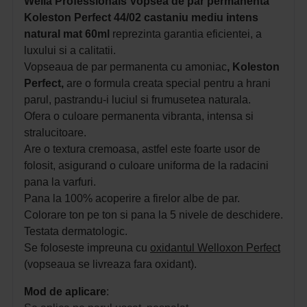
Wella Professionals Vopsea de par permanenta
Koleston Perfect 44/02 castaniu mediu intens
natural mat 60ml
reprezinta garantia eficientei, a
luxului si a calitatii.
Vopseaua de par permanenta cu amoniac
, Koleston
Perfect,
are o formula creata special pentru a hrani
parul, pastrandu-i luciul si frumusetea naturala.
Ofera o culoare permanenta vibranta, intensa si
stralucitoare.
Are o textura cremoasa, astfel este foarte usor de
folosit, asigurand o culoare uniforma de la radacini
pana la varfuri.
Pana la 100% acoperire a firelor albe de par.
Colorare ton pe ton si pana la 5 nivele de deschidere.
Testata dermatologic.
Se foloseste impreuna cu
oxidantul Welloxon Perfect
(vopseaua se livreaza fara oxidant).
Mod de aplicare
: