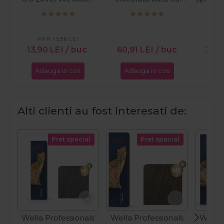
Perfect 60ml
aroma de vanilie Hot
na
Film Ciocolata Alba
1kg
PRP:
15,86
LEI
PR
13,90
LEI
/ buc
60,91
LEI
/ buc
27,3
Adauga in cos
Adauga in cos
Ada
Alti clienti au fost interesati de:
Pret special
Pret special
Wella Professionals
Wella Professionals
Wella 