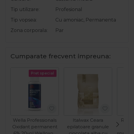
Tip utilizare
Profesional
Tip vopsea
Cu amoniac, Permanenta
Zona corporala
Par
Cumparate frecvent impreuna:
Pret special
Wella Professionals
Italwax Ceara
Refec
Oxidant permanent
epilatoare granule
pen
6% 20vol Welloxon
ciocolata alba cu
sprance