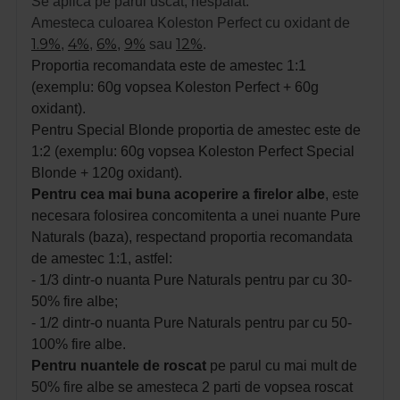
Se aplica pe parul uscat, nespalat.
Amesteca culoarea Koleston Perfect cu oxidant de
1.9%
4%
6%
9%
12%
,
,
,
sau
.
Proportia recomandata este de amestec 1:1
(exemplu: 60g vopsea Koleston Perfect + 60g
oxidant).
Pentru Special Blonde proportia de amestec este de
1:2 (exemplu: 60g vopsea Koleston Perfect Special
Blonde + 120g oxidant).
Pentru cea mai buna acoperire a firelor albe
, este
necesara folosirea concomitenta a unei nuante Pure
Naturals (baza), respectand proportia recomandata
de amestec 1:1, astfel:
- 1/3 dintr-o nuanta
Pure Naturals pentru par cu 30-
50% fire albe;
- 1/2 dintr-o nuanta Pure Naturals pentru par cu 50-
100% fire albe.
Pentru nuantele de roscat
pe parul cu mai mult de
50% fire albe se amesteca 2 parti de vopsea roscat