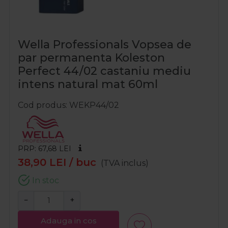
Wella Professionals Vopsea de
par permanenta Koleston
Perfect 44/02 castaniu mediu
intens natural mat 60ml
Cod produs
WEKP44/02
PRP: 67,68
LEI
38,90
LEI
/ buc
(TVA inclus)
In stoc
−
+
Adauga in cos