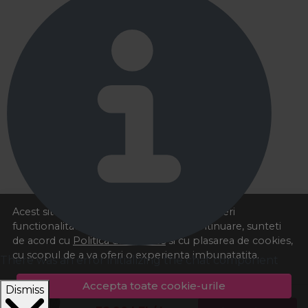
Acest site foloseste cookies pentru a va oferi
functionalitatea dorita. Navigand in continuare, sunteti
de acord cu
Politica de cookies
si cu plasarea de cookies,
cu scopul de a va oferi o experienta imbunatatita.
There was an error initializing the chat component
Accepta toate cookie-urile
Dismiss