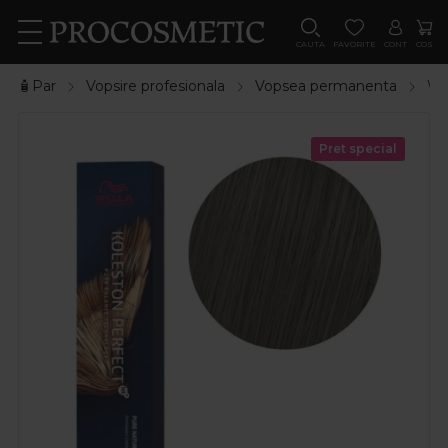
CAUTA
FAVORITE
CONT
COS
🧴Par
Vopsire profesionala
Vopsea permanenta
We
Pret special