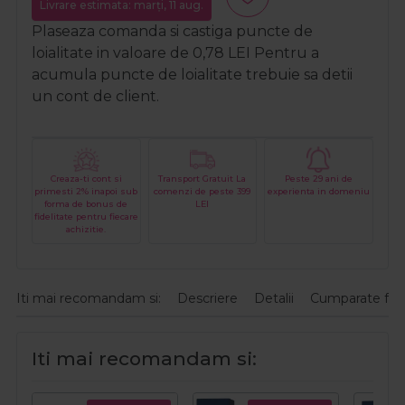
Livrare estimata: marți, 11 aug.
Plaseaza comanda si castiga puncte de
loialitate in valoare de
0,78
LEI
Pentru a
acumula puncte de loialitate trebuie sa detii
un cont de client.
Creaza-ti cont si
Transport Gratuit La
Peste 29 ani de
primesti 2% inapoi sub
comenzi de peste 399
experienta in domeniu
forma de bonus de
LEI
fidelitate pentru fiecare
achizitie.
Iti mai recomandam si:
Descriere
Detalii
Cumparate fre
Iti mai recomandam si: