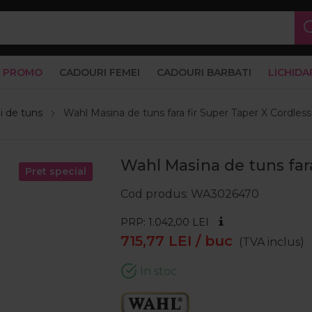
PROMO
CADOURI FEMEI
CADOURI BARBATI
LICHIDA
i de tuns
Wahl Masina de tuns fara fir Super Taper X Cordless
Wahl Masina de tuns fara
Pret special
Cod produs
WA3026470
PRP: 1.042,00
LEI
715,77
LEI
/ buc
(TVA inclus)
In stoc