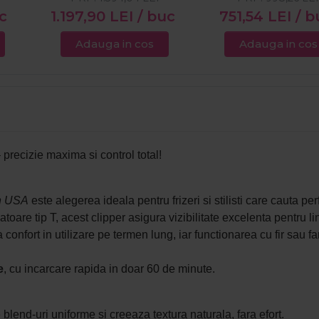
c
1.197,90
LEI
/ buc
751,54
LEI
/ b
Adauga in cos
Adauga in cos
 precizie maxima si control total!
n USA
este alegerea ideala pentru frizeri si stilisti care cauta per
toare tip T, acest clipper asigura vizibilitate excelenta pentru linii
nfort in utilizare pe termen lung, iar functionarea cu fir sau fara
e
, cu incarcare rapida in doar 60 de minute.
end-uri uniforme si creeaza textura naturala, fara efort.