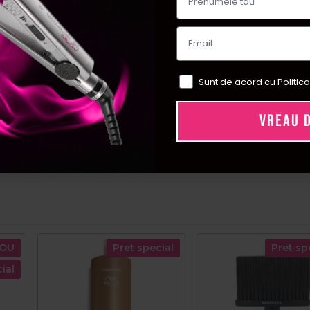
Sunt de acord cu Politica
VREAU 
OU
Pret special
Pret sp
ial