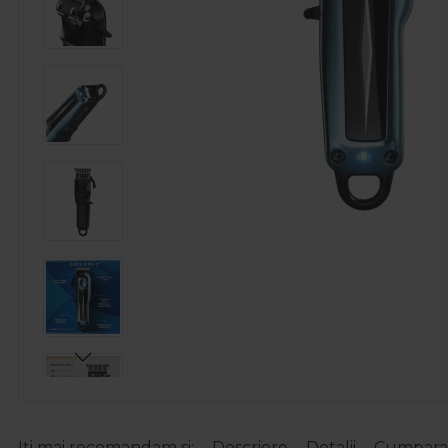
Iti mai recomandam si:
Descriere
Detalii
Cumparat