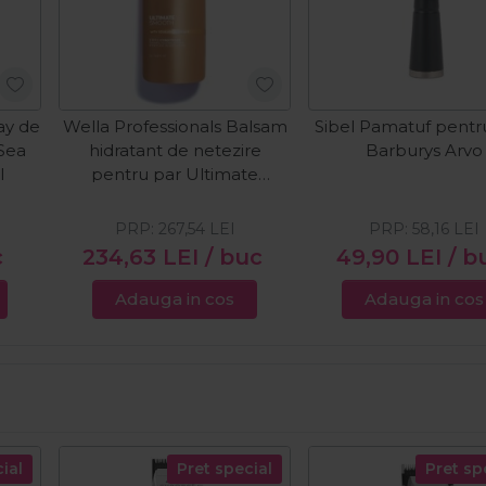
ay de
Wella Professionals Balsam
Sibel Pamatuf pentr
 Sea
hidratant de netezire
Barburys Arvo
l
pentru par Ultimate
Smooth 1000ml
PRP:
267,54
LEI
PRP:
58,16
LEI
c
234,63
LEI
/ buc
49,90
LEI
/ b
Adauga in cos
Adauga in cos
ial
Pret special
Pret sp