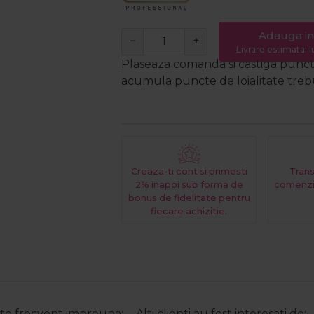
Adauga in
−
+
Livrare estimata: l
Plaseaza comanda si castiga puncte
acumula puncte de loialitate trebui
Creaza-ti cont si primesti
Trans
2% inapoi sub forma de
comenzi
bonus de fidelitate pentru
fiecare achizitie.
e frecvent impreuna:
Alti clienti au fost interesati de: