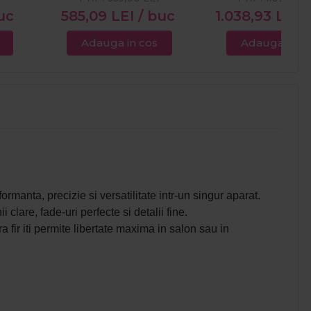
uc
585,09
LEI
/ buc
1.038,93
LEI
/
Adauga in cos
Adauga in c
formanta, precizie si versatilitate intr-un singur aparat.
 clare, fade-uri perfecte si detalii fine.
 fir iti permite libertate maxima in salon sau in