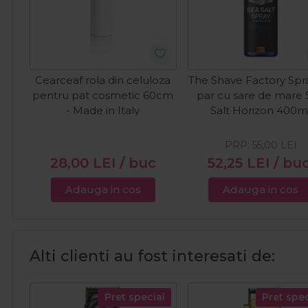
Cearceaf rola din celuloza
The Shave Factory Spr
pentru pat cosmetic 60cm
par cu sare de mare
- Made in Italy
Salt Horizon 400m
PRP:
55,00
LEI
28,00
LEI
/ buc
52,25
LEI
/ bu
Adauga in cos
Adauga in cos
Alti clienti au fost interesati de:
Pret special
Pret spec