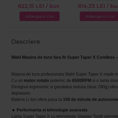
822,15
LEI
/ buc
814,33
LEI
/ bu
Adauga in cos
Adauga in cos
Descriere
Wahl Masina de tuns fara fir Super Taper X Cordless
–
Masina de tuns profesionala Wahl Super Taper X
made i
Cu un
motor rotativ
puternic de
6500RPM
si o lama inova
Designul ergonomic si greutatea redusa (doar 290g) ofera co
deplasare.
Bateria Li-Ion ofera pana la
100 de minute de autonomi
🔸
Performanta si tehnologie avansata
Lama Super Taper X cu tehnologie Stagger Tooth permite bl