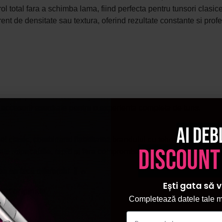
ntrol total fara a schimba lama, fiind perfecta pentru tunsori clas
rent de densitate sau textura, oferind rezultate constante si prof
 accesorii esentiale pentru o experienta completa de tuns.
Ai deb
clasic, combinand fiabilitatea brandului cu tehnologie de ulti
discount
tate impecabile, rapid si fara compromisuri.
tea sa faca diferenta! 💈🔥
Ești gata să v
unt originale.
Completează datele tale ma