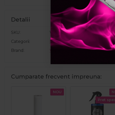
Detalii
SKU
WA3026470
Categorii
Masini de tuns
Brand
Wahl
Cumparate frecvent impreuna:
NOU
N
Pret spec