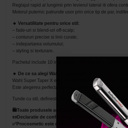
Reglajul rapid al lungimii prin levierul lateral iti ofera co
Motorul puternic patrunde usor prin orice tip de par, indife
🔸
Versatilitate pentru orice stil:
– fade-uri si blend-uri off-scalp;
– contururi precise si linii curate;
– indepartarea volumului;
– styling si texturare.
Pachetul include 10 inaltatoare de ghidaj (1.5 – 25mm) si
🔸
De ce sa alegi Wahl Super Taper X
Wahl Super Taper X este un upgrade modern al unui model 
Este alegerea perfecta pentru profesionisti care vor rezul
Tunde cu stil, defineste fiecare detaliu si lasa-ti creativita
🛍️Toate produsele achizitionate de pe site-ul nostru s
📜Declaratie de conformitate ProCosmetic.
✅Procosmetic este distribuitor autorizat Wahl.