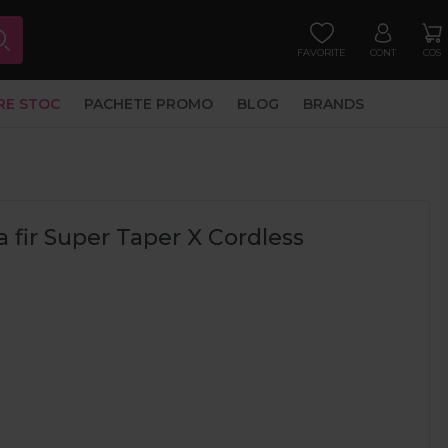
FAVORITE
CONT
COS
RE STOC
PACHETE PROMO
BLOG
BRANDS
 fir Super Taper X Cordless