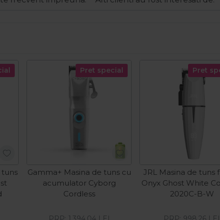
ial
Pret special
Pret sp
 tuns
Gamma+ Masina de tuns cu
JRL Masina de tuns fa
st
acumulator Cyborg
Onyx Ghost White Co
d
Cordless
2020C-B-W
PRP:
1.394,04
LEI
PRP:
998,26
LE