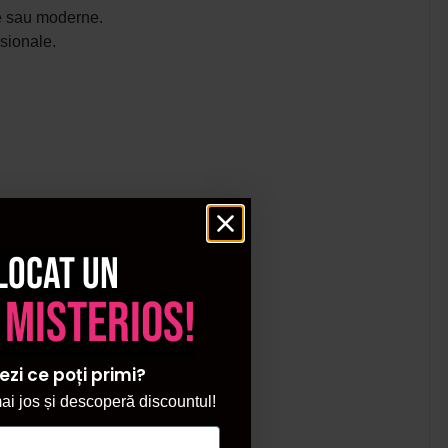
ice sau moderne.
esionale.
locat un
ma generatie.
 misterios!
ezi ce poți primi?
i jos și descoperă discountul!