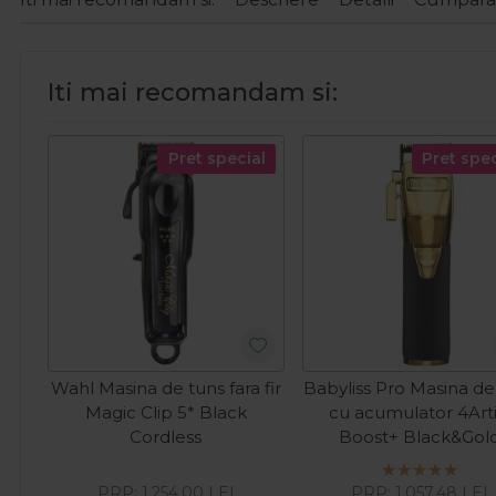
Iti mai recomandam si:
Pret special
Pret spec
Wahl Masina de tuns fara fir
Babyliss Pro Masina de
Magic Clip 5* Black
cu acumulator 4Arti
Cordless
Boost+ Black&Gol
PRP:
1.254,00
LEI
PRP:
1.057,48
LEI