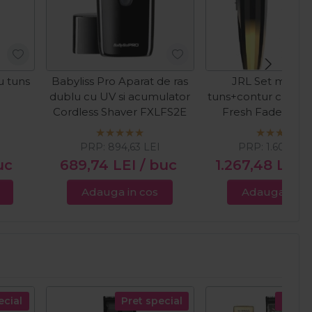
u tuns
Babyliss Pro Aparat de ras
JRL Set masina
dublu cu UV si acumulator
tuns+contur cu acu
Cordless Shaver FXLFS2E
Fresh Fade 2020
Edition Com
PRP:
894,63
LEI
PRP:
1.606,31
L
uc
689,74
LEI
/ buc
1.267,48
LEI
/
Adauga in cos
Adauga in c
ecial
Pret special
Pret s