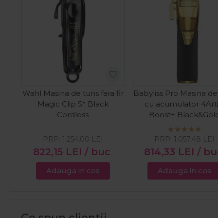
Wahl Masina de tuns fara fir
Babyliss Pro Masina de
Magic Clip 5* Black
cu acumulator 4Arti
Cordless
Boost+ Black&Gol
PRP:
1.254,00
LEI
PRP:
1.057,48
LEI
822,15
LEI
/ buc
814,33
LEI
/ bu
Adauga in cos
Adauga in cos
Ce spun clientii