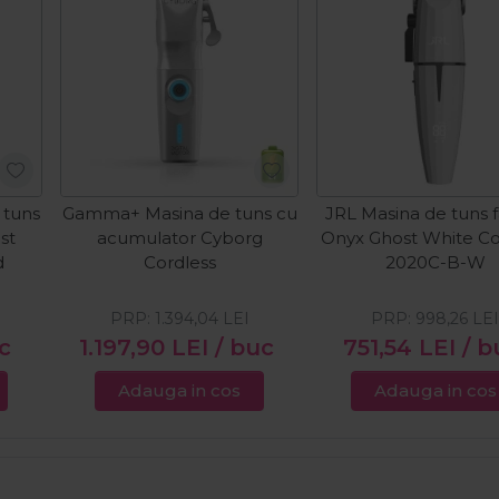
 tuns
Gamma+ Masina de tuns cu
JRL Masina de tuns fa
st
acumulator Cyborg
Onyx Ghost White Co
d
Cordless
2020C-B-W
PRP:
1.394,04
LEI
PRP:
998,26
LE
c
1.197,90
LEI
/ buc
751,54
LEI
/ b
Adauga in cos
Adauga in cos