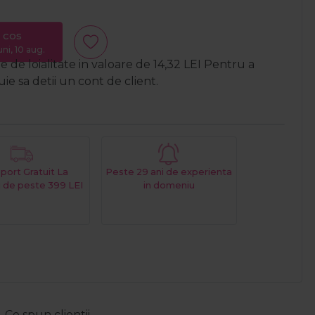
 cos
uni, 10 aug.
 de loialitate in valoare de
14,32
LEI
Pentru a
e sa detii un cont de client.
port Gratuit La
Peste 29 ani de experienta
 de peste 399 LEI
in domeniu
Ce spun clientii