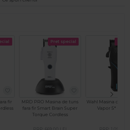
ecial
Pret special
Pret s
ra fir
MRD PRO Masina de tuns
Wahl Masina de tuns 
rdless
fara fir Smart Brain Super
Vapor 5* Cordl
Torque Cordless
I
PRP:
669,00
LEI
PRP:
1.093,61
L