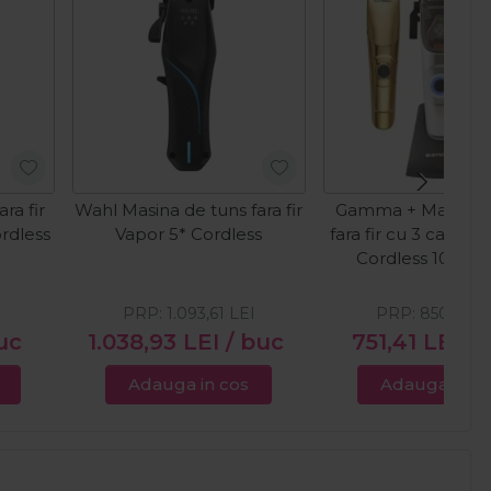
ra fir
Wahl Masina de tuns fara fir
Gamma + Masina d
rdless
Vapor 5* Cordless
fara fir cu 3 carcas
Cordless 10.00
I
PRP:
1.093,61
LEI
PRP:
850,00
L
uc
1.038,93
LEI
/ buc
751,41
LEI
/ 
Adauga in cos
Adauga in c