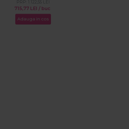
PRP:
1.122,55
LEI
715,77
LEI
/ buc
Adauga in cos