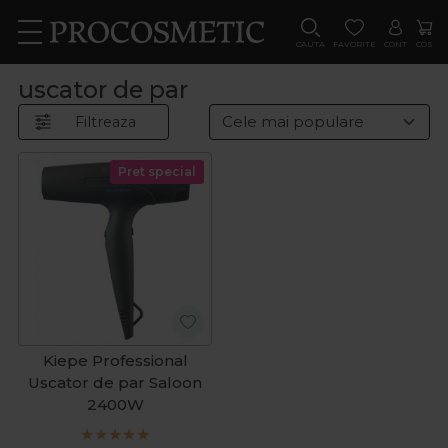
CAUTA
FAVORITE
CONT
COS
uscator de par
Filtreaza
Pret special
Kiepe Professional
Uscator de par Saloon
2400W