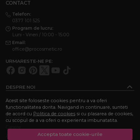
CONTACT
Telefon:
0377 101 525
Program de lucru:
Luni - Vineri / 10:00 - 15:00
Email:
office@procosmetic.ro
URMARESTE-NE PE:
DESPRE NOI
Despre noi
Acest site foloseste cookies pentru a va oferi
functionalitatea dorita. Navigand in continuare, sunteti
About us
de acord cu
Politica de cookies
si cu plasarea de cookies,
Chi siamo
cu scopul de a va oferi o experienta imbunatatita.
Cariere
Accepta toate cookie-urile
Academia Procosmetic