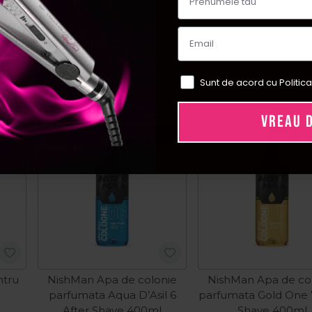
Sunt de acord cu Politica
VREAU 
Pret special
Pret sp
ntru
NishMan Apa de colonie
NishMan Apa de co
parfumata Aqua D’Asil 6
parfumata Gold One 7
After Shave 400ml
Shave 400ml