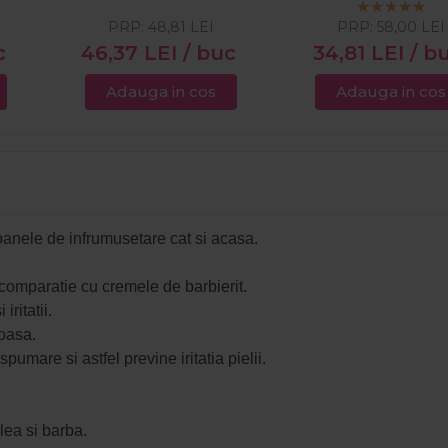
PRP:
48,81
LEI
PRP:
58,00
LEI
c
46,37
LEI
/ buc
34,81
LEI
/ b
Adauga in cos
Adauga in cos
loanele de infrumusetare cat si acasa.
 comparatie cu cremele de barbierit.
iritatii.
oasa.
umare si astfel previne iritatia pielii.
lea si barba.