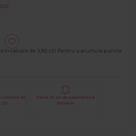
250ml
te in valoare de
3,90
LEI
Pentru a acumula puncte
La comenzi de
Peste 29 ani de experienta in
 LEI
domeniu