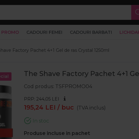
PROMO
CADOURI FEMEI
CADOURI BARBATI
LICHIDA
have Factory Pachet 4+1 Gel de ras Crystal 1250ml
The Shave Factory Pachet 4+1 Gel
cial
Cod produs
TSFPROMO04
PRP: 244,05
LEI
195,24
LEI
/ buc
(TVA inclus)
In stoc
Produse incluse in pachet