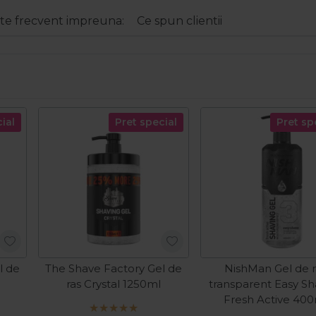
e frecvent impreuna:
Ce spun clientii
ial
Pret special
Pret sp
l de
The Shave Factory Gel de
NishMan Gel de r
l
ras Crystal 1250ml
transparent Easy Sh
Fresh Active 40