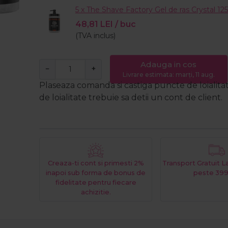
5 x The Shave Factory Gel de ras Crystal 1
48,81
LEI
/ buc
(TVA inclus)
Adauga in cos
−
+
Livrare estimata: marți, 11 aug.
Plaseaza comanda si castiga puncte de loialita
de loialitate trebuie sa detii un cont de client.
Creaza-ti cont si primesti 2%
Transport Gratuit 
inapoi sub forma de bonus de
peste 399
fidelitate pentru fiecare
achizitie.