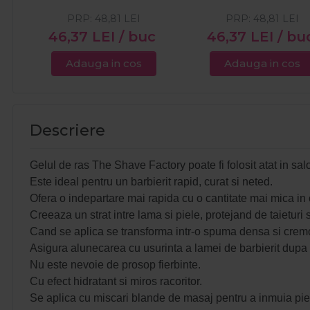
PRP:
48,81
LEI
PRP:
48,81
LEI
46,37
LEI
/ buc
46,37
LEI
/ bu
Adauga in cos
Adauga in cos
Descriere
Gelul de ras The Shave Factory poate fi folosit atat in sa
Este ideal pentru un barbierit rapid, curat si neted.
Ofera o indepartare mai rapida cu o cantitate mai mica in
Creeaza un strat intre lama si piele, protejand de taieturi si 
Cand se aplica se transforma intr-o spuma densa si crem
Asigura alunecarea cu usurinta a lamei de barbierit dupa sp
Nu este nevoie de prosop fierbinte.
Cu efect hidratant si miros racoritor.
Se aplica cu miscari blande de masaj pentru a inmuia pie