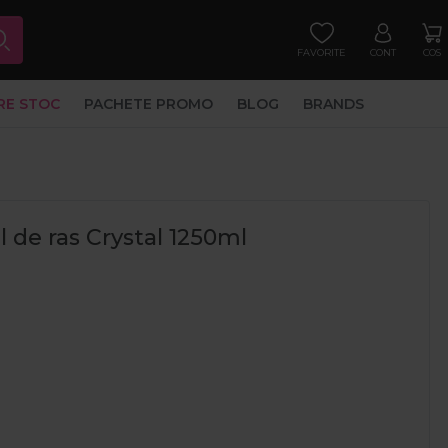
FAVORITE
CONT
COS
RE STOC
PACHETE PROMO
BLOG
BRANDS
 de ras Crystal 1250ml