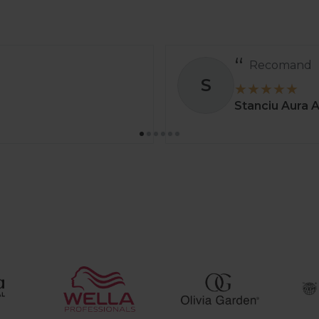
Totul a decurs perfect și rapid.
A
Ady
01 apr. 2025