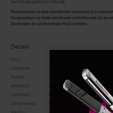
Se livreaza pachet cu 5 bucati.
Procosmetic.ro este distribuitor autorizat si in exclusi
Va garantam ca toate produsele achizitionate de pe sit
Declaratie de conformitate ProCosmetic.
Detalii
SKU
TSFPROMO04
Categorii
Gel de ras
Brand
Pachete Promo
Beneficii
Hidratare, Protector, Racorire
Cantitate
1250ml
Caracteristici
Parfum revigorant, Spuma bog
Pentru
Barbati