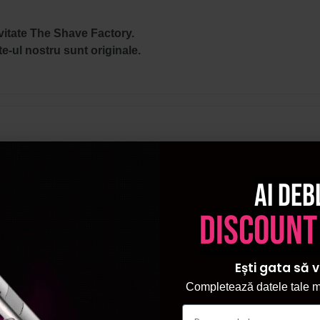
vitate
The Shave Factory.
e-ul nostru sunt originale.
Ai deb
discount
Ești gata să v
Completează datele tale ma
ata