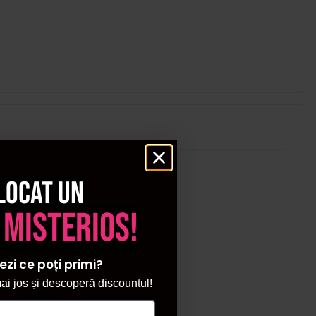
locat un
 misterios!
ezi ce poți primi?
i jos și descoperă discountul!