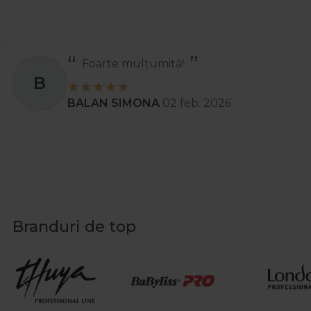
eea
02 apr. 2025
Branduri de top