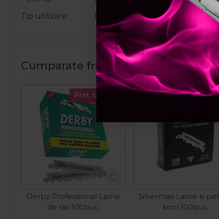
Tip utilizare
Profesional
Cumparate frecvent impreuna:
Pret special
Derby Professional Lame
Silvermax Lame e pe
de ras 100buc
brici 100buc