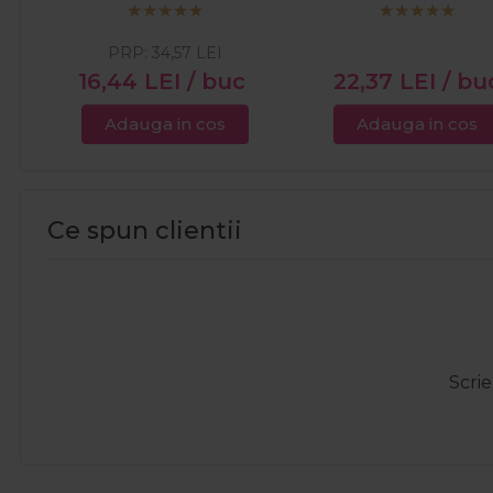
PRP:
34,57
LEI
16,44
LEI
/ buc
22,37
LEI
/ bu
Adauga in cos
Adauga in cos
Ce spun clientii
Scrie