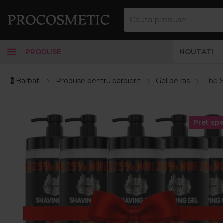
PRODUSE
NOUTATI
💈Barbati
Produse pentru barbierit
Gel de ras
The S
Pret spe