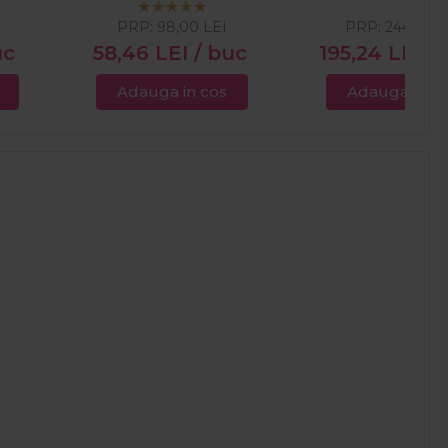
PRP:
98,00
LEI
PRP:
244,05
L
uc
58,46
LEI
/ buc
195,24
LEI
/
Adauga in cos
Adauga in c