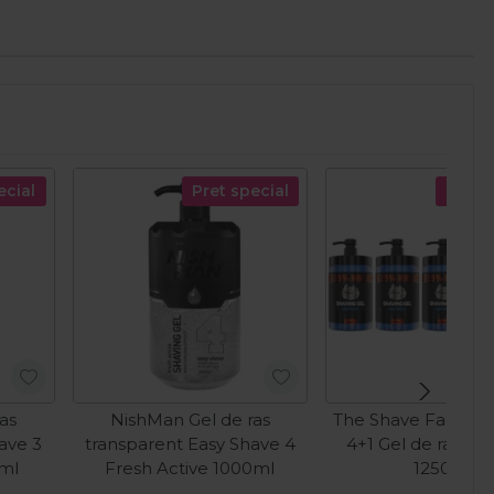
ecial
Pret special
Pret s
as
NishMan Gel de ras
The Shave Factory
ave 3
transparent Easy Shave 4
4+1 Gel de ras Sa
0ml
Fresh Active 1000ml
1250ml