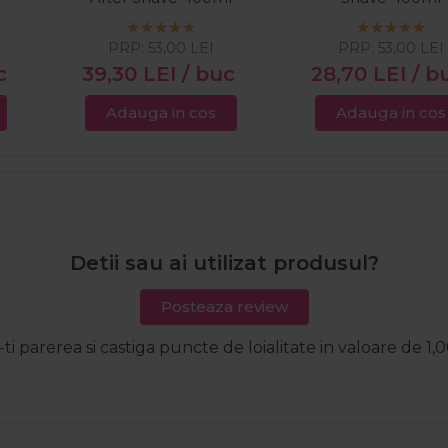
PRP:
53,00
LEI
PRP:
53,00
LEI
c
39,30
LEI
/ buc
28,70
LEI
/ b
Adauga in cos
Adauga in cos
Detii sau ai utilizat produsul?
Posteaza review
-ti parerea si castiga puncte de loialitate in valoare de 1,0