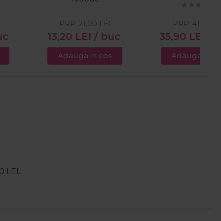
PRP:
21,00
LEI
PRP:
41,68
LE
uc
13,20
LEI
/ buc
35,90
LEI
/ 
Adauga in cos
Adauga in c
0 LEI.