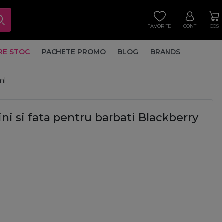
FAVORITE
CONT
COS
RE STOC
PACHETE PROMO
BLOG
BRANDS
ml
i si fata pentru barbati Blackberry