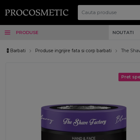
PRODUSE
NOUTATI
💈Barbati
Produse ingrijire fata si corp barbati
The Shav
Pret spe