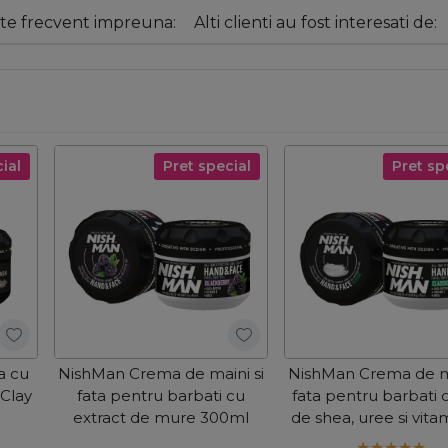
e frecvent impreuna:
Alti clienti au fost interesati de:
ial
Pret special
Pret sp
a cu
NishMan Crema de maini si
NishMan Crema de ma
 Clay
fata pentru barbati cu
fata pentru barbati 
extract de mure 300ml
de shea, uree si vita
300ml