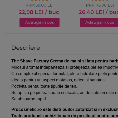
PRP:
39,00
LEI
PRP:
45,00
LEI
22,98
LEI
/ buc
26,40
LEI
/ bu
Adauga in cos
Adauga in cos
Descriere
The Shave Factory Crema de maini si fata pentru bar
Mirosul aromat indeparteaza si protejeaza pielea impotriva
Cu complexul special formulat,
ofera hidratare pielii pentr
Ideala pentru un aspect matasos, neted si sanatos.
Potrivita pentru toate tipurile de ten.
Se aplica pe pielea curata si uscata, ori de cate ori este 
Se absoarbe rapid.
Procosmetic.ro este distribuitor autorizat si in exclus
Toate produsele achizitionate de pe site-ul nostru sunt