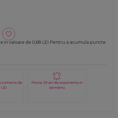
te in valoare de
0,68
LEI
Pentru a acumula puncte
La comenzi de
Peste 29 ani de experienta in
 LEI
domeniu