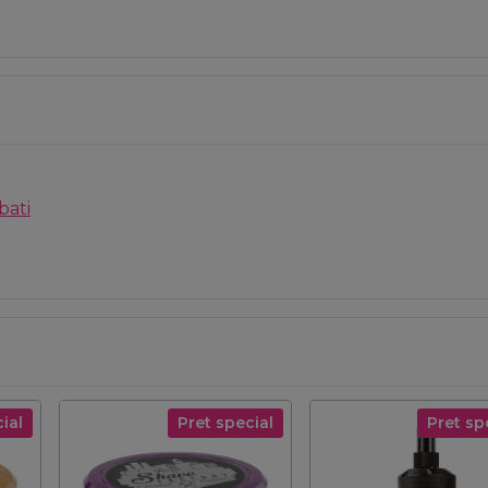
bati
ial
Pret special
Pret sp