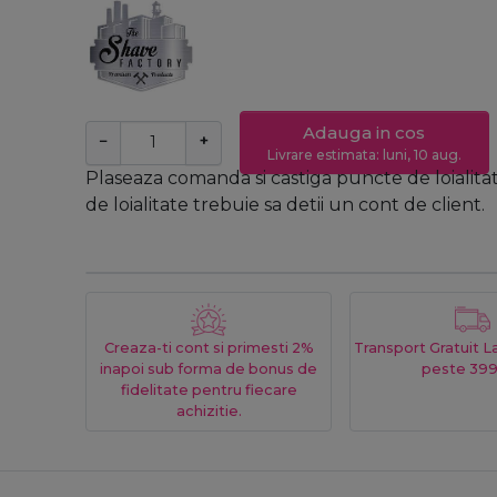
Adauga in cos
−
+
Livrare estimata: luni, 10 aug.
Plaseaza comanda si castiga puncte de loialita
de loialitate trebuie sa detii un cont de client.
Creaza-ti cont si primesti 2%
Transport Gratuit 
inapoi sub forma de bonus de
peste 399
fidelitate pentru fiecare
achizitie.