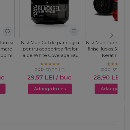
lum si
NishMan Gel de par negru
NishMan Pomada de
e mare
pentru acoperirea firelor
finisaj lucios Spide
 200ml
albe White Coverage BG
Keratin 150m
300ml
PRP:
50,00
LEI
PRP:
39,00
L
uc
29,57
LEI
/ buc
28,90
LEI
/ 
Adauga in cos
Adauga in c