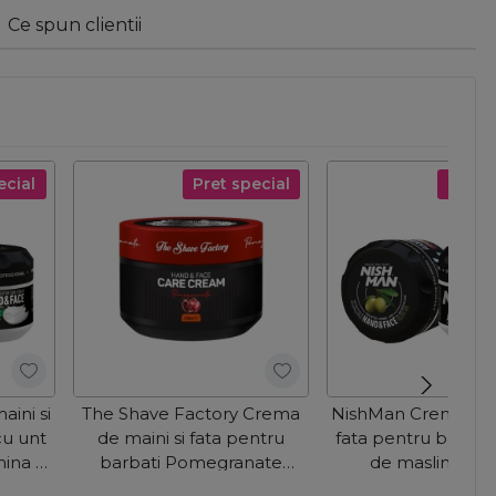
Ce spun clientii
ecial
Pret special
Pret s
ini si
The Shave Factory Crema
NishMan Crema de m
cu unt
de maini si fata pentru
fata pentru barbati
mina E
barbati Pomegranate
de masline 30
300ml