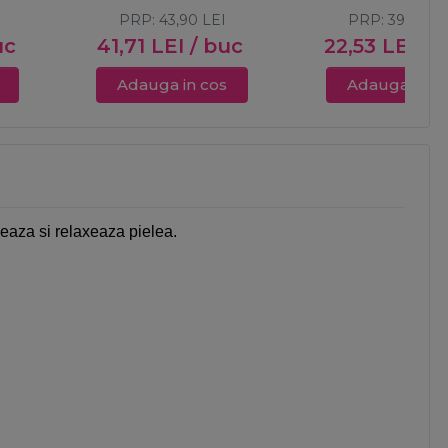
PRP:
43,90
LEI
PRP:
39,00
L
uc
41,71
LEI
/ buc
22,53
LEI
/ 
Adauga in cos
Adauga in c
meaza si relaxeaza pielea.