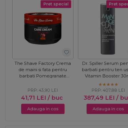
Pret special
Pret spec
The Shave Factory Crema
Dr. Spiller Serum pe
de maini si fata pentru
barbati pentru ten u
barbati Pomegranate
Vitamin Booster 30
300ml
PRP:
43,90
LEI
PRP:
407,88
LEI
41,71
LEI
/ buc
387,49
LEI
/ b
Adauga in cos
Adauga in cos