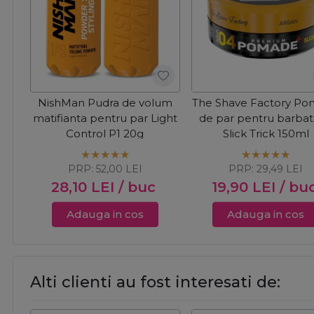
NishMan Pudra de volum
The Shave Factory P
matifianta pentru par Light
de par pentru barbat
Control P1 20g
Slick Trick 150ml
PRP:
52,00
LEI
PRP:
29,49
LEI
28,10
LEI
/ buc
19,90
LEI
/ bu
Adauga in cos
Adauga in cos
Alti clienti au fost interesati de: