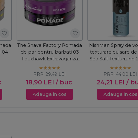
omada
The Shave Factory Pomada
NishMan Spray de vo
i 04
de par pentru barbati 03
texturare cu sare d
Fauxhawk Extravaganza
Sea Salt Texturizing
150ml
PRP:
29,49
LEI
PRP:
44,00
LEI
c
18,90
LEI
/ buc
24,21
LEI
/ b
Adauga in cos
Adauga in cos