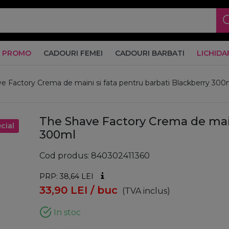
PROMO
CADOURI FEMEI
CADOURI BARBATI
LICHIDA
e Factory Crema de maini si fata pentru barbati Blackberry 300
The Shave Factory Crema de main
cial
300ml
Cod produs
840302411360
PRP: 38,64
LEI
33,90
LEI
/ buc
(TVA inclus)
In stoc