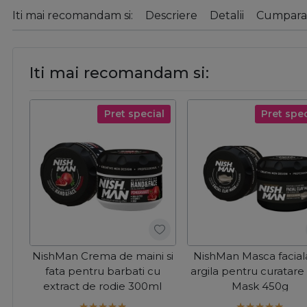
Iti mai recomandam si:
Descriere
Detalii
Cumparat
Iti mai recomandam si:
Pret special
Pret spec
NishMan Crema de maini si
NishMan Masca facial
fata pentru barbati cu
argila pentru curatare
extract de rodie 300ml
Mask 450g