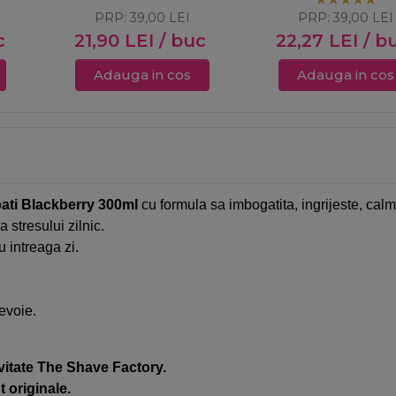
PRP:
39,00
LEI
PRP:
39,00
LEI
c
21,90
LEI
/ buc
22,27
LEI
/ b
Adauga in cos
Adauga in cos
bati Blackberry 300ml
cu formula sa imbogatita, ingrijeste, cal
 stresului zilnic.
u intreaga zi.
nevoie.
ivitate The Shave Factory.
 originale.