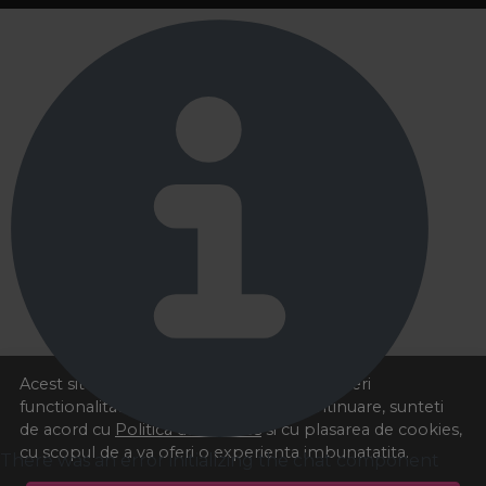
Acest site foloseste cookies pentru a va oferi
functionalitatea dorita. Navigand in continuare, sunteti
de acord cu
Politica de cookies
si cu plasarea de cookies,
cu scopul de a va oferi o experienta imbunatatita.
There was an error initializing the chat component