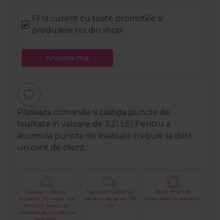
Fii la curent cu toate promotiile si
produsele noi din shop!
Anunta-ma
Plaseaza comanda si castiga puncte de
loialitate in valoare de
3,21
LEI
Pentru a
acumula puncte de loialitate trebuie sa detii
un cont de client.
Creaza-ti cont si
Transport Gratuit La
Peste 29 ani de
primesti 2% inapoi sub
comenzi de peste 399
experienta in domeniu
forma de bonus de
LEI
fidelitate pentru fiecare
achizitie.