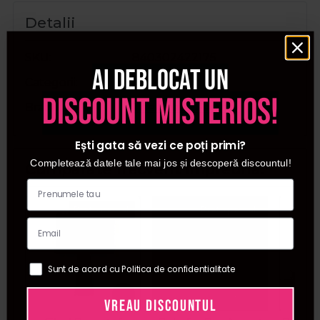
Detalii
SKU
840302422175
Ai deblocat un
Categorii
After Shave
discount misterios!
Brand
The Shave Factory
Ești gata să vezi ce poți primi?
Completează datele tale mai jos și descoperă discountul!
Cumparate frecvent impreuna:
Pret special
Pret special
Sunt de acord cu Politica de confidentialitate
VREAU DISCOUNTUL