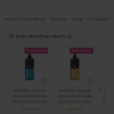
Iti mai recomandam si:
Descriere
Detalii
Cumparate fre
Iti mai recomandam si:
Pret special
Pret special
NishMan Apa de
NishMan Apa de
Nish
colonie parfumata
colonie parfumata
colon
Aqua D’Asil 6 After
Gold One 7 After
North
Shave 400ml
Shave 400ml
After