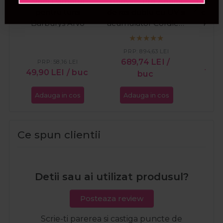
Sibel Pamatuf
Babyliss Pro Aparat
Rovra 
pentru tuns
de ras dublu cu UV si
cu str
Barburys Arvo
acumulator Cordless
Plat
Shaver FXLFS2E
PRP:
894,63
LEI
689,74
LEI
/
PRP:
58,16
LEI
PR
49,90
LEI
/ buc
13,2
buc
Adauga in cos
Adauga in cos
Ada
Ce spun clientii
Detii sau ai utilizat produsul?
Posteaza review
Scrie-ti parerea si castiga puncte de