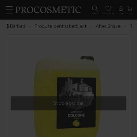
CAUTA
FAVORITE
CONT
COS
💈Barbati
Produse pentru barbierit
After Shave
Th
Stoc epuizat