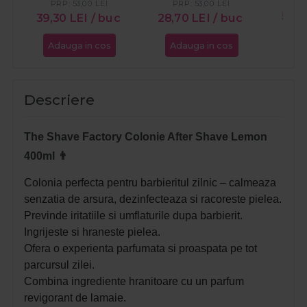
PRP:
53,00
LEI
PRP:
53,00
LEI
53,
39,30
LEI
/ buc
28,70
LEI
/ buc
Adauga in cos
Adauga in cos
Ada
Descriere
The Shave Factory Colonie After Shave Lemon
400ml 👨
Colonia perfecta pentru barbieritul zilnic – calmeaza
senzatia de arsura, dezinfecteaza si racoreste pielea.
Previnde iritatiile si umflaturile dupa barbierit.
Ingrijeste si hraneste pielea.
Ofera o experienta parfumata si proaspata pe tot
parcursul zilei.
Combina ingrediente hranitoare cu un parfum
revigorant de lamaie.