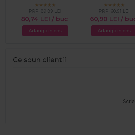
1kg
PRP:
89,89
LEI
PRP:
60,91
LEI
80,74
LEI
/ buc
60,90
LEI
/ bu
Adauga in cos
Adauga in cos
Ce spun clientii
Scrie