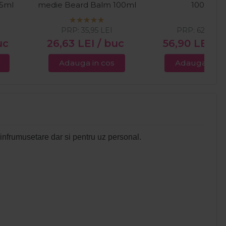
75ml
medie Beard Balm 100ml
100ml
PRP:
35,95
LEI
PRP:
62,39
LE
uc
26,63
LEI
/ buc
56,90
LEI
/ 
Adauga in cos
Adauga in c
infrumusetare dar si pentru uz personal.