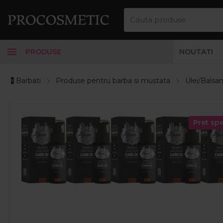
PRODUSE
NOUTATI
💈Barbati
Produse pentru barba si mustata
Ulei/Balsa
Pret spe