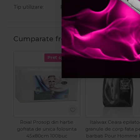
Tip utilizare
Pentru acasa, Profesional
Cumparate frecvent impreuna:
Pret special
Roial Prosop din hartie
Italwax Ceara epilat
gofrata de unica folosinta
granule de corp fata p
45x80cm 100buc
barbati Pour Homme 