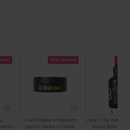
ecial
Pret special
Pret s
u
L3vel3 Balsam hidratant
L3vel3 Ulei hidratan
 pentru
pentru barba cu fixare
barba Beard Oil 