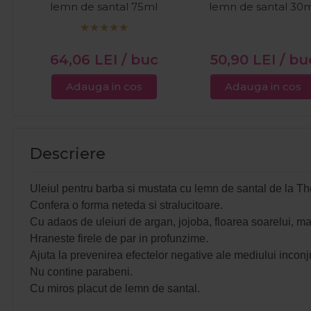
lemn de santal 75ml
lemn de santal 30
64,06
LEI
/ buc
50,90
LEI
/ bu
Adauga in cos
Adauga in cos
Descriere
Uleiul pentru barba si mustata cu lemn de santal de la Th
Confera o forma neteda si stralucitoare.
Cu adaos de uleiuri de argan, jojoba, floarea soarelui, ma
Hraneste firele de par in profunzime.
Ajuta la prevenirea efectelor negative ale mediului inconjur
Nu contine parabeni.
Cu miros placut de lemn de santal.