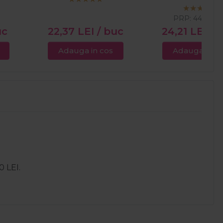
PRP:
44,00
L
uc
22,37
LEI
/ buc
24,21
LEI
/ 
Adauga in cos
Adauga in c
0 LEI.