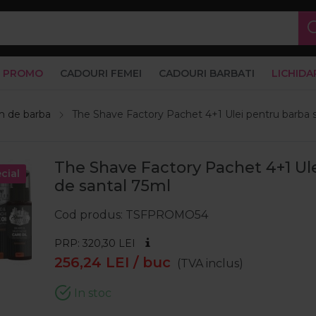
PROMO
CADOURI FEMEI
CADOURI BARBATI
LICHIDA
m de barba
The Shave Factory Pachet 4+1 Ulei pentru barba 
The Shave Factory Pachet 4+1 Ul
cial
de santal 75ml
Cod produs
TSFPROMO54
PRP: 320,30
LEI
256,24
LEI
/ buc
(TVA inclus)
In stoc