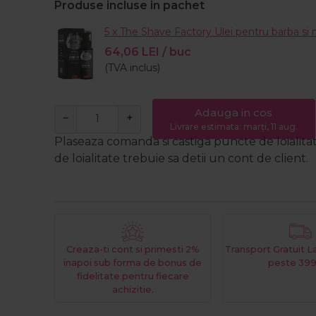
Produse incluse in pachet
5 x The Shave Factory Ulei pentru barba si
64,06
LEI
/ buc
(TVA inclus)
Adauga in cos
−
+
Livrare estimata: marți, 11 aug.
Plaseaza comanda si castiga puncte de loialita
de loialitate trebuie sa detii un cont de client.
Creaza-ti cont si primesti 2%
Transport Gratuit 
inapoi sub forma de bonus de
peste 399
fidelitate pentru fiecare
achizitie.