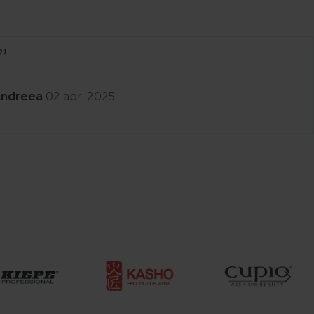
nda a venit rapid prompți cu lucruri de calitate am lua
 și au și retur .Recomand
 C
01 apr. 2025