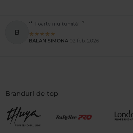
Totul a decurs perfect și rapid.
A
Ady
01 apr. 2025
Branduri de top