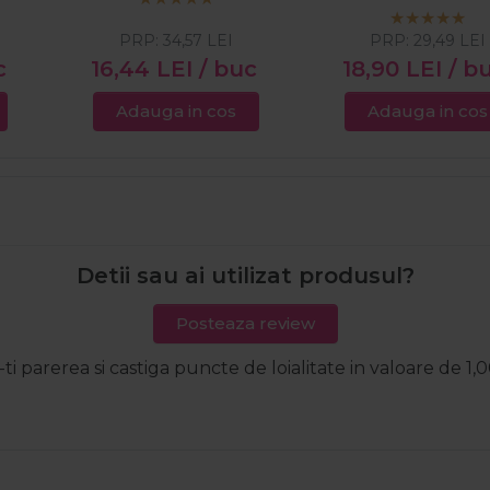
150ml
PRP:
34,57
LEI
PRP:
29,49
LEI
c
16,44
LEI
/ buc
18,90
LEI
/ b
Adauga in cos
Adauga in cos
Detii sau ai utilizat produsul?
Posteaza review
-ti parerea si castiga puncte de loialitate in valoare de 1,0