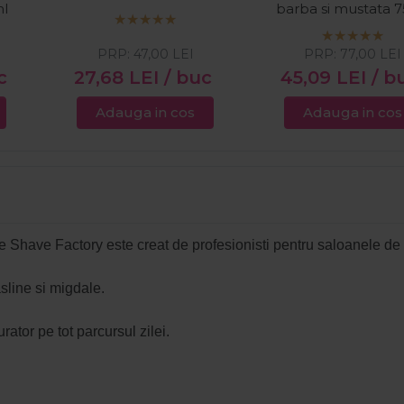
ml
barba si mustata 
PRP:
47,00
LEI
PRP:
77,00
LEI
c
27,68
LEI
/ buc
45,09
LEI
/ b
Adauga in cos
Adauga in cos
e Shave Factory este creat de profesionisti pentru saloanele de 
sline si migdale.
ator pe tot parcursul zilei.