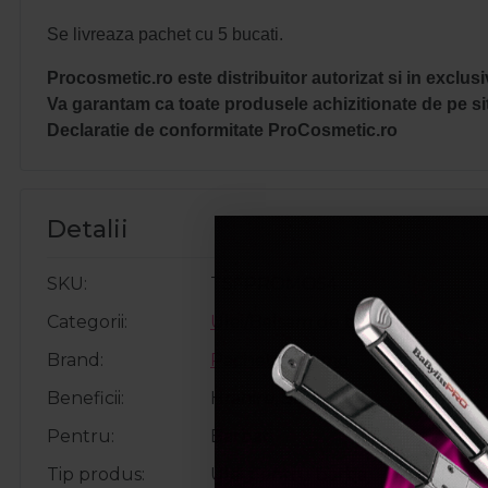
Se livreaza pachet cu 5 bucati.
Procosmetic.ro este distribuitor autorizat si in exclus
Va garantam ca toate produsele achizitionate de pe sit
Declaratie de conformitate ProCosmetic.ro
Detalii
SKU
TSFPROMO54
Categorii
Ulei/Balsam de barba
Brand
Pachete Promo
Beneficii
Hranire, Stralucire
Pentru
Barbati
Tip produs
Ulei pentru barba