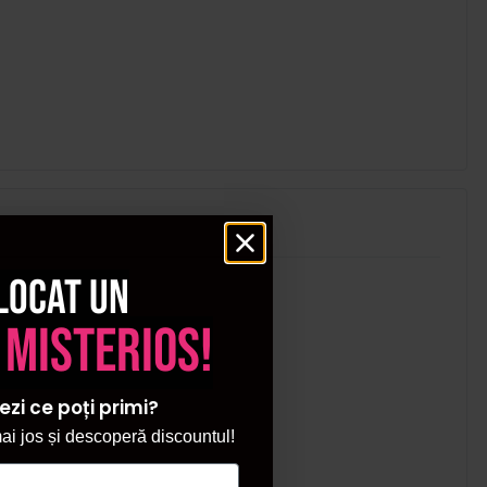
locat un
 misterios!
ezi ce poți primi?
i jos și descoperă discountul!