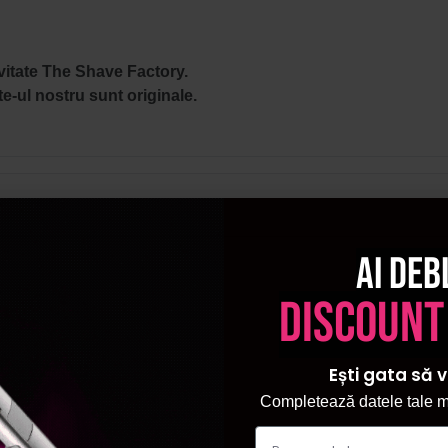
ivitate The Shave Factory.
e-ul nostru sunt originale.
Ai deb
discount
Ești gata să v
Completează datele tale ma