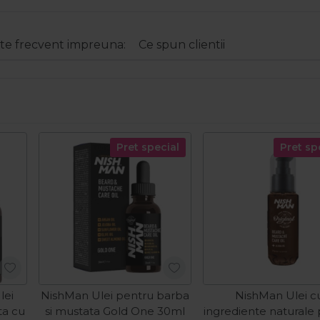
e frecvent impreuna:
Ce spun clientii
Pret special
Pret sp
lei
NishMan Ulei pentru barba
NishMan Ulei c
ta cu
si mustata Gold One 30ml
ingrediente naturale