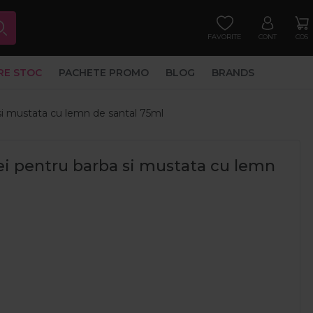
FAVORITE
CONT
COS
RE STOC
PACHETE PROMO
BLOG
BRANDS
si mustata cu lemn de santal 75ml
ei pentru barba si mustata cu lemn