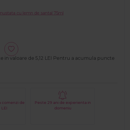
 mustata cu lemn de santal 75ml
te in valoare de
5,12
LEI
Pentru a acumula puncte
La comenzi de
Peste 29 ani de experienta in
 LEI
domeniu