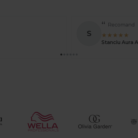
Coma
S
greșit
Stoica