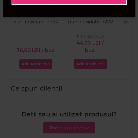
Nippes Penseta din
Nippes Penseta din
Nippes
otel inoxidabil 37SR
otel inoxidabil 727R
otel i
PRP:
48,00
LEI
44,90
LEI
/
36,60
LEI
/ buc
buc
36,
Adauga in cos
Adauga in cos
Ada
Ce spun clientii
Detii sau ai utilizat produsul?
Posteaza review