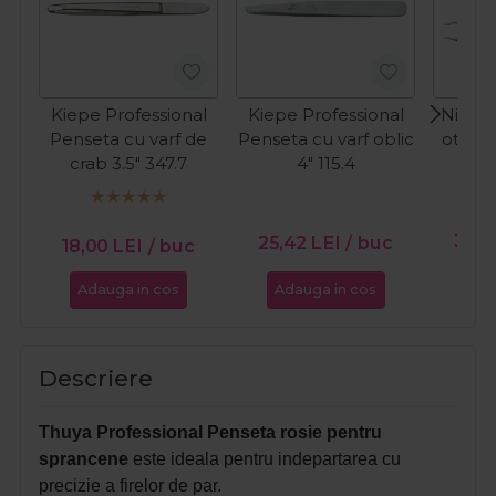
Kiepe Professional
Kiepe Professional
Nippes
Penseta cu varf de
Penseta cu varf oblic
otel i
crab 3.5" 347.7
4" 115.4
36,
25,42
LEI
/ buc
18,00
LEI
/ buc
Adauga in cos
Adauga in cos
Ada
Descriere
Thuya Professional Penseta rosie pentru
sprancene
este ideala pentru indepartarea cu
precizie a firelor de par.