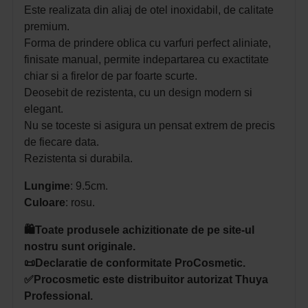
Este realizata din aliaj de otel inoxidabil, de calitate
premium.
Forma de prindere oblica cu varfuri perfect aliniate,
finisate manual, permite indepartarea cu exactitate
chiar si a firelor de par foarte scurte.
Deosebit de rezistenta, cu un design modern si
elegant.
Nu se toceste si asigura un pensat extrem de precis
de fiecare data.
Rezistenta si durabila.
Lungime
: 9.5cm.
Culoare
: rosu.
🛍️Toate produsele achizitionate de pe site-ul
nostru sunt originale.
📜Declaratie de conformitate ProCosmetic.
✅Procosmetic este distribuitor autorizat Thuya
Professional.