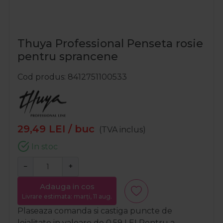
Thuya Professional Penseta rosie
pentru sprancene
Cod produs
8412751100533
29,49
LEI
/ buc
(TVA inclus)
In stoc
−
+
Adauga in cos
Livrare estimata: marți, 11 aug.
Plaseaza comanda si castiga puncte de
loialitate in valoare de
0,59
LEI
Pentru a