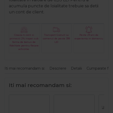
acumula puncte de loialitate trebuie sa detii
un cont de client.
Creaza-ti cont si
Transport Gratuit La
Peste 29 ani de
primesti 2% inapoi sub
comenzi de peste 399
experienta in domeniu
forma de bonus de
LEI
fidelitate pentru fiecare
achizitie.
Iti mai recomandam si:
Descriere
Detalii
Cumparate fre
Iti mai recomandam si: