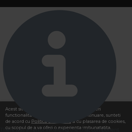
Acest site foloseste cookies pentru a va oferi
functionalitatea dorita. Navigand in continuare, sunteti
de acord cu
Politica de cookies
si cu plasarea de cookies,
cu scopul de a va oferi o experienta imbunatatita.
There was an error initializing the chat component