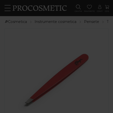
CAUTA
FAVORITE
CONT
COS
🔎Cosmetica
Instrumente cosmetica
Pensete
Thu