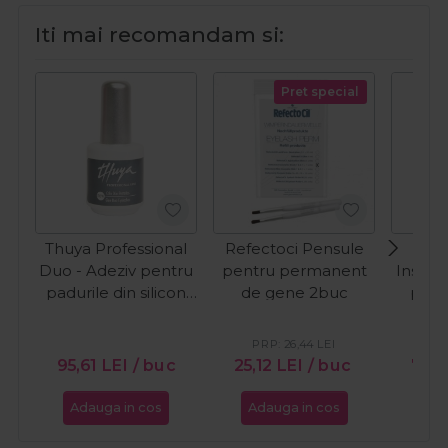
Iti mai recomandam si:
Pret special
Thuya Professional
Refectoci Pensule
R
Duo - Adeziv pentru
pentru permanent
Instru
padurile din silicon
de gene 2buc
pent
14ml
Eye
PRP:
26,44
LEI
PR
95,61
LEI
/ buc
25,12
LEI
/ buc
79,5
Adauga in cos
Adauga in cos
Ada