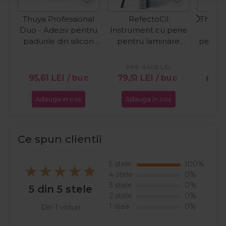
Thuya Professional
RefectoCil
Thuya 
Duo - Adeziv pentru
Instrument cu perie
Ge
padurile din silicon
pentru laminare
perma
14ml
Eyelash Lifter
PRP:
94,00
LEI
PR
95,61
LEI
/ buc
79,51
LEI
/ buc
63,
Adauga in cos
Adauga in cos
Ada
Ce spun clientii
5 stele
100%
4 stele
0%
3 stele
0%
5 din 5 stele
2 stele
0%
1 stea
0%
Din 1 voturi