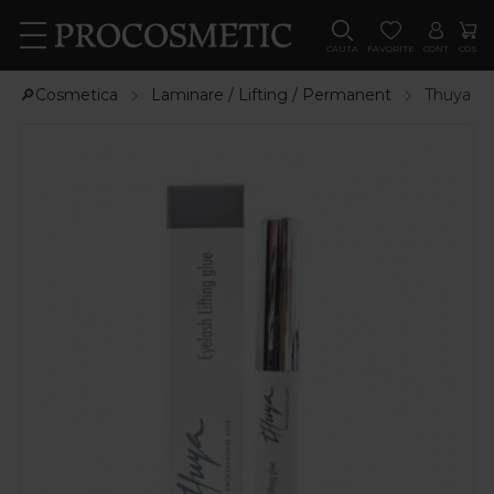
CAUTA
FAVORITE
CONT
COS
🔎Cosmetica
Laminare / Lifting / Permanent
Thuya Pro