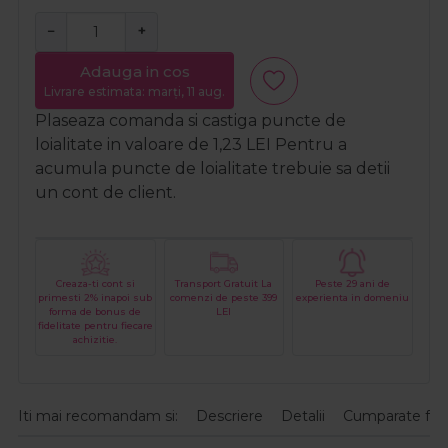
−
+
Adauga in cos
Livrare estimata: marți, 11 aug.
Plaseaza comanda si castiga puncte de
loialitate in valoare de
1,23
LEI
Pentru a
acumula puncte de loialitate trebuie sa detii
un cont de client.
Creaza-ti cont si
Transport Gratuit La
Peste 29 ani de
primesti 2% inapoi sub
comenzi de peste 399
experienta in domeniu
forma de bonus de
LEI
fidelitate pentru fiecare
achizitie.
Iti mai recomandam si:
Descriere
Detalii
Cumparate fre