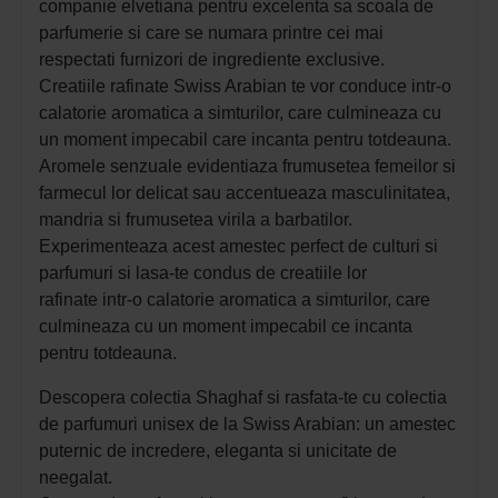
companie elvetiana pentru excelenta sa scoala de
parfumerie si care se numara printre cei mai
respectati furnizori de ingrediente exclusive.
Creatiile rafinate Swiss Arabian te vor conduce intr-o
calatorie aromatica a simturilor, care culmineaza cu
un moment impecabil care incanta pentru totdeauna.
Aromele senzuale evidentiaza frumusetea femeilor si
farmecul lor delicat sau accentueaza masculinitatea,
mandria si frumusetea virila a barbatilor.
Experimenteaza acest amestec perfect de culturi si
parfumuri si lasa-te condus de creatiile lor
rafinate intr-o calatorie aromatica a simturilor, care
culmineaza cu un moment impecabil ce incanta
pentru totdeauna.
Descopera colectia Shaghaf si rasfata-te cu colectia
de parfumuri unisex de la Swiss Arabian:
un amestec
puternic de incredere, eleganta si unicitate de
neegalat.