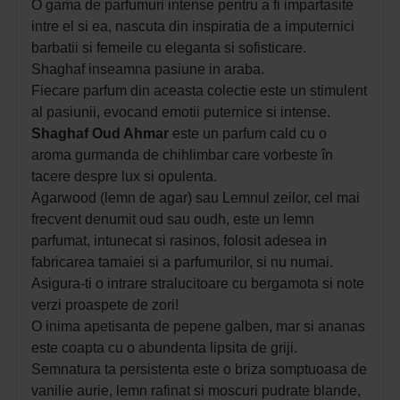
O gama de parfumuri intense pentru a fi impartasite
intre el si ea, n
ascuta din inspiratia de a imputernici
barbatii si femeile cu eleganta si sofisticare.
Shaghaf inseamna pasiune in araba.
Fiecare parfum din aceasta colectie este un stimulent
al pasiunii, evocand emotii puternice si intense.
Shaghaf Oud Ahmar
este un parfum cald cu o
aroma gurmanda de chihlimbar care vorbeste în
tacere despre lux si opulenta.
Agarwood (lemn de agar) sau Lemnul zeilor, cel mai
frecvent denumit oud sau oudh, este un lemn
parfumat, intunecat si rasinos, folosit adesea in
fabricarea tamaiei si a parfumurilor, si nu numai.
Asigura-ti o intrare stralucitoare cu bergamota si note
verzi proaspete de zori!
O inima apetisanta de pepene galben, mar si ananas
este coapta cu o abundenta lipsita de griji.
Semnatura ta persistenta este o briza somptuoasa de
vanilie aurie, lemn rafinat si moscuri pudrate blande,