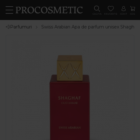
CAUTA
FAVORITE
CONT
COS
💨Parfumuri
Swiss Arabian Apa de parfum unisex Shagh