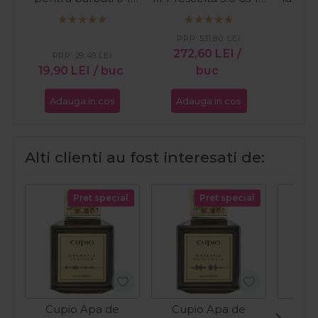
Slick Trick 150ml
Cordless
Fini
PRP:
531,80
LEI
PR
272,60
LEI
/
12
PRP:
29,49
LEI
19,90
LEI
/ buc
buc
Adauga in cos
Adauga in cos
Ada
Alti clienti au fost interesati de:
Pret special
Pret special
Cupio Apa de
Cupio Apa de
Cup