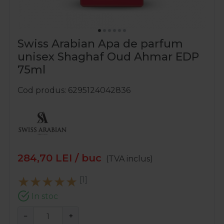
Swiss Arabian Apa de parfum
unisex Shaghaf Oud Ahmar EDP
75ml
Cod produs
6295124042836
284,70
LEI
/ buc
(TVA inclus)
[1]
In stoc
−
+