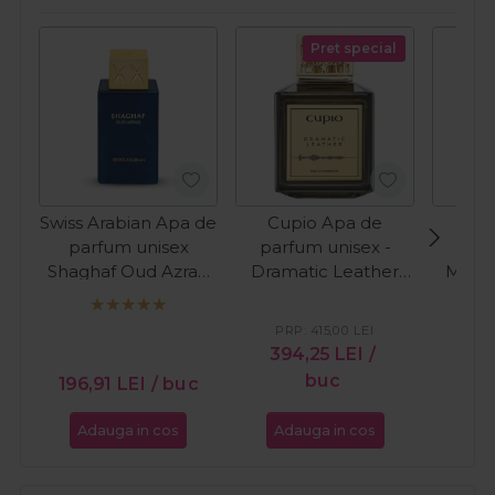
Pret special
Swiss Arabian Apa de
Cupio Apa de
Cup
parfum unisex
parfum unisex -
parf
Shaghaf Oud Azraq
Dramatic Leather
Majes
EDP 75ml
100ml
PRP:
415,00
LEI
PR
394,25
LEI
/
39
buc
196,91
LEI
/ buc
Adauga in cos
Adauga in cos
Ada