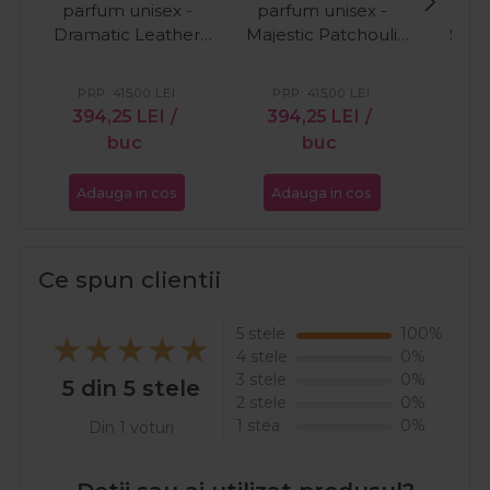
parfum unisex -
parfum unisex -
parf
Dramatic Leather
Majestic Patchouli
Sedu
100ml
100ml
PRP:
415,00
LEI
PRP:
415,00
LEI
PR
394,25
LEI
/
394,25
LEI
/
46
buc
buc
Adauga in cos
Adauga in cos
Ada
Ce spun clientii
5 stele
100%
4 stele
0%
3 stele
0%
5 din 5 stele
2 stele
0%
1 stea
0%
Din 1 voturi