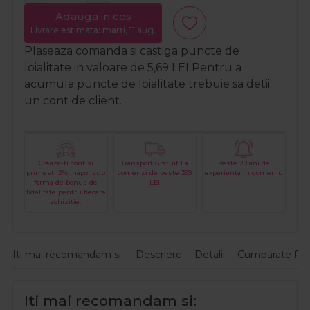
Adauga in cos
Livrare estimata: marți, 11 aug.
Plaseaza comanda si castiga puncte de
loialitate in valoare de
5,69
LEI
Pentru a
acumula puncte de loialitate trebuie sa detii
un cont de client.
Creaza-ti cont si
Transport Gratuit La
Peste 29 ani de
primesti 2% inapoi sub
comenzi de peste 399
experienta in domeniu
forma de bonus de
LEI
fidelitate pentru fiecare
achizitie.
Iti mai recomandam si:
Descriere
Detalii
Cumparate fre
Iti mai recomandam si: