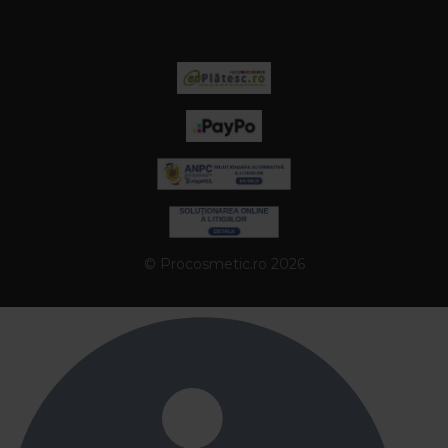
© Procosmetic.ro 2026