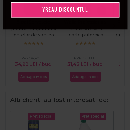
VREAU DISCOUNTUL
Sibel Servetele
Wella Professionals
Refec
pentru indepartarea
Fixativ cu fixare
pen
petelor de vopsea
foarte puternica
sprance
Turbo Touch 100buc
Performance Fix-2
na
500ml
PRP:
47,48
LEI
PRP:
57,11
LEI
PR
34,90
LEI
/ buc
31,42
LEI
/ buc
27,3
Adauga in cos
Adauga in cos
Ada
Alti clienti au fost interesati de:
Pret special
Pret special