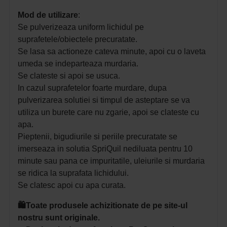
Mod de utilizare
:
Se pulverizeaza uniform lichidul pe
suprafetele/obiectele precuratate.
Se lasa sa actioneze cateva minute, apoi cu o laveta
umeda se indeparteaza murdaria.
Se clateste si apoi se usuca.
In cazul suprafetelor foarte murdare, dupa
pulverizarea solutiei si timpul de asteptare se va
utiliza un burete care nu zgarie, apoi se clateste cu
apa.
Pieptenii, bigudiurile si periile precuratate se
imerseaza in solutia SpriQuil nediluata pentru 10
minute sau pana ce impuritatile, uleiurile si murdaria
se ridica la suprafata lichidului.
Se clatesc apoi cu apa curata.
🛍️Toate produsele achizitionate de pe site-ul
nostru sunt originale.