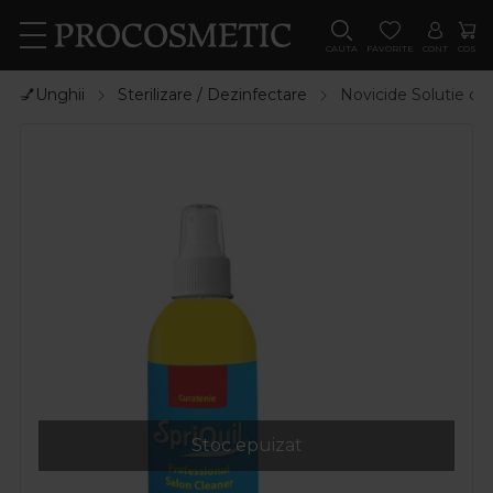
CAUTA
FAVORITE
CONT
COS
💅Unghii
Sterilizare / Dezinfectare
Novicide Solutie de
Stoc epuizat