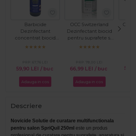
Barbicide
OCC Switzerland
Cupio
Dezinfectant
Dezinfectant biocid
s
concentrat biocid
pentru suprafete si
pentru instrumentar
instrumentar
si suprafete 500ml
Isorapid Spray
1000ml
PR
PRP:
67,76
LEI
PRP:
78,00
LEI
59,9
59,90
LEI
/ buc
66,99
LEI
/ buc
Adauga in cos
Adauga in cos
Ada
Descriere
Novicide Solutie de curatare multifunctionala
pentru salon SpriQuil 250ml
este un produs
profesional de curatare pentru suprafete, aparatura si