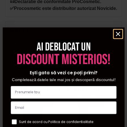
📜Declaratie de conformitate ProCosmetic.
✅Procosmetic este distribuitor autorizat Novicide.
Detalii
Ai deblocat un
SKU
4260638460171
Categorii
Sterilizare / Dezinfectare
discount misterios!
Brand
Novicide
Ești gata să vezi ce poți primi?
Completează datele tale mai jos și descoperă discountul!
Cumparate frecvent impreuna:
Pret special
Pret special
Sunt de acord cu Politica de confidentialitate