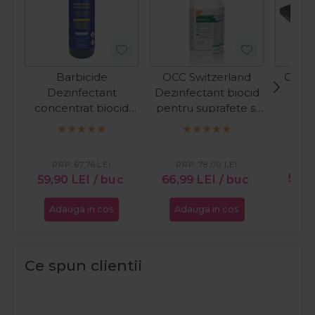
Barbicide
OCC Switzerland
Cupio
Dezinfectant
Dezinfectant biocid
s
concentrat biocid
pentru suprafete si
pentru instrumentar
instrumentar
si suprafete 500ml
Isorapid Spray
1000ml
PR
PRP:
67,76
LEI
PRP:
78,00
LEI
59,9
59,90
LEI
/ buc
66,99
LEI
/ buc
Adauga in cos
Adauga in cos
Ada
Ce spun clientii