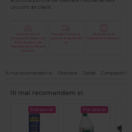
acumula puncte de loialitate trebuie sa detii
un cont de client.
Creaza-ti cont si
Transport Gratuit La
Peste 29 ani de
primesti 2% inapoi sub
comenzi de peste 399
experienta in domeniu
forma de bonus de
LEI
fidelitate pentru fiecare
achizitie.
Iti mai recomandam si:
Descriere
Detalii
Cumparate fre
Iti mai recomandam si:
Pret special
Pret special