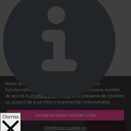
Acest site foloseste cookies pentru a va oferi
functionalitatea dorita. Navigand in continuare, sunteti
de acord cu
Politica de cookies
si cu plasarea de cookies,
cu scopul de a va oferi o experienta imbunatatita.
There was an error initializing the chat component
Accepta toate cookie-urile
Dismiss
182,00
LEI
/ buc
Adauga in cos
Preferinte cookie-uri