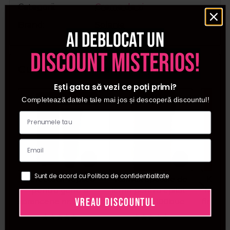
Categorii
Creme de zi
Brand
Solanie
Ai deblocat un
discount misterios!
Cumparate frecvent impreuna:
Ești gata să vezi ce poți primi?
Pret special
Completează datele tale mai jos și descoperă discountul!
Sunt de acord cu Politica de confidentialitate
Refectocil Vopsea
Italwax Spatule de
Kiepe
pentru gene si
lemn pentru epilat -
Masina
VREAU DISCOUNTUL
sprancene nr. 3 maro
Standard 100buc
fir Pre
natural 15ml
C