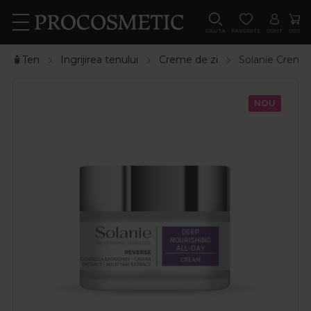
CAUTA
FAVORITE
CONT
COS
🧴Ten
Ingrijirea tenului
Creme de zi
Solanie Crema 
NOU