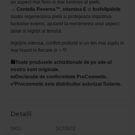
un aspect mai ferm si mai luminos al pielii.
→ Centella Reversa™
,
vitamina E
si
fosfolipidele
sustin regenerarea pielii si protejeaza impotriva
factorilor externi, ajutand la mentinerea unui aspect
tanar si ingrijit al tenului.
Ingrijire intensa, confort profund si un ten mai suplu si
mai hranit in fiecare zi ✨💛
🛍️Toate produsele achizitionate de pe site-ul
nostru sunt originale.
📜Declaratie de conformitate ProCosmetic.
✅Procosmetic este distribuitor autorizat Solanie.
Detalii
SKU
SO11502