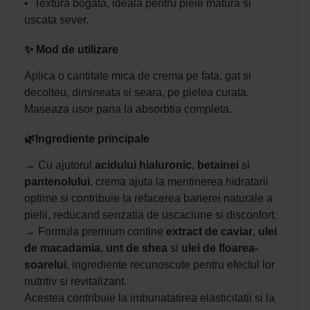
• Textura bogata, ideala pentru piele matura si
uscata sever.
✨
Mod de utilizare
Aplica o cantitate mica de crema pe fata, gat si
decolteu, dimineata si seara, pe pielea curata.
Maseaza usor pana la absorbtia completa.
🌿Ingrediente principale
→
Cu ajutorul
acidului hialuronic
,
betainei
si
pantenolului
, crema ajuta la mentinerea hidratarii
optime si contribuie la refacerea barierei naturale a
pielii, reducand senzatia de uscaciune si disconfort.
→
Formula premium contine
extract de caviar
,
ulei
de macadamia
,
unt de shea
si
ulei de floarea-
soarelui
, ingrediente recunoscute pentru efectul lor
nutritiv si revitalizant.
Acestea contribuie la imbunatatirea elasticitatii si la