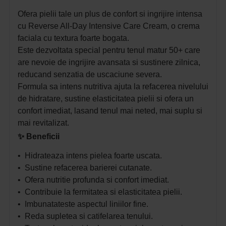
Ofera pielii tale un plus de confort si ingrijire intensa
cu Reverse All-Day Intensive Care Cream, o crema
faciala cu textura foarte bogata.
Este dezvoltata special pentru tenul matur 50+
care
are nevoie de ingrijire avansata si sustinere zilnica,
reducand
senzatia de uscaciune severa.
Formula sa intens nutritiva ajuta la refacerea nivelului
de hidratare, sustine elasticitatea pielii si ofera un
confort imediat, lasand tenul mai neted, mai suplu si
mai revitalizat.
✨
Beneficii
• Hidrateaza intens pielea foarte uscata.
• Sustine refacerea barierei cutanate.
• Ofera nutritie profunda si confort imediat.
• Contribuie la fermitatea si elasticitatea pielii.
• Imbunatateste aspectul liniilor fine.
• Reda supletea si catifelarea tenului.