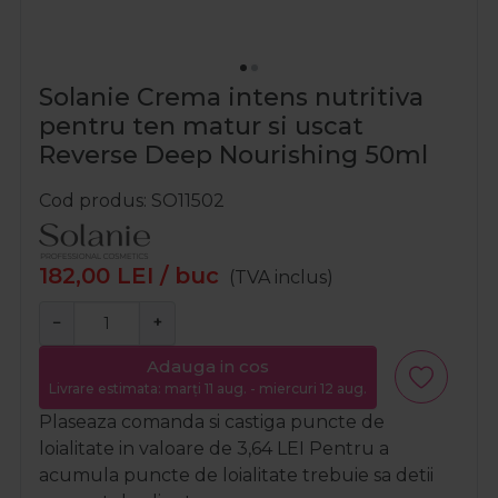
Solanie Crema intens nutritiva
pentru ten matur si uscat
Reverse Deep Nourishing 50ml
Cod produs
SO11502
182,00
LEI
/ buc
(TVA inclus)
−
+
Adauga in cos
Livrare estimata: marți 11 aug. - miercuri 12 aug.
Plaseaza comanda si castiga puncte de
loialitate in valoare de
3,64
LEI
Pentru a
acumula puncte de loialitate trebuie sa detii