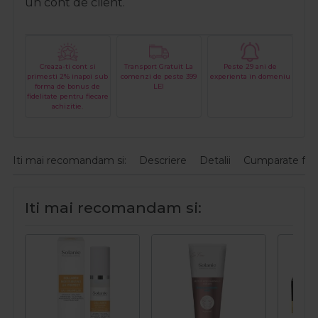
un cont de client.
Creaza-ti cont si
Transport Gratuit La
Peste 29 ani de
primesti 2% inapoi sub
comenzi de peste 399
experienta in domeniu
forma de bonus de
LEI
fidelitate pentru fiecare
achizitie.
Iti mai recomandam si:
Descriere
Detalii
Cumparate fre
Iti mai recomandam si: