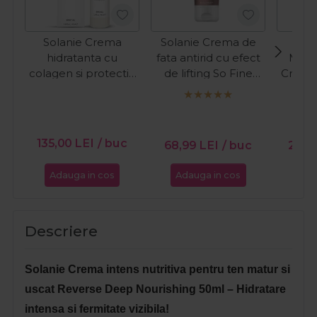
Solanie Crema
Solanie Crema de
hidratanta cu
fata antirid cu efect
Meer
colagen si protectie
de lifting So Fine
Crema
UV pentru fata
250ml
cu co
Special 50ml
fata
Coll
135,00
LEI
/ buc
68,99
LEI
/ buc
261,
Adauga in cos
Adauga in cos
Ada
Descriere
Solanie Crema intens nutritiva pentru ten matur si
uscat Reverse Deep Nourishing 50ml – Hidratare
intensa si fermitate vizibila!