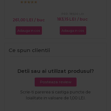
cu colagen pentru
Collagen Aqua Plus
fata Regenerant
50ml
PR
Collagen Repair
40
PRP:
185,00
LEI
50ml
183,15
LEI
/ buc
261,00
LEI
/ buc
Adauga in cos
Adauga in cos
Ada
Ce spun clientii
Detii sau ai utilizat produsul?
Posteaza review
Scrie-ti parerea si castiga puncte de
loialitate in valoare de 1,00 LEI.