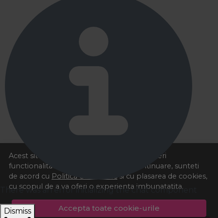
Acest site foloseste cookies pentru a va oferi
functionalitatea dorita. Navigand in continuare, sunteti
de acord cu
Politica de cookies
si cu plasarea de cookies,
cu scopul de a va oferi o experienta imbunatatita.
There was an error initializing the chat component
Accepta toate cookie-urile
Dismiss