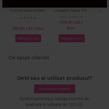
Meerescosmetic
hidratanta cu
zi d
Crema regeneranta
colagen Aqua Plus
vitam
cu colagen pentru
200ml
hial
PRP:
409,00
LEI
PR
fata Regenerant
404,91
LEI
/
22
Collagen Repair
buc
261,00
LEI
/ buc
50ml
Adauga in cos
Adauga in cos
Ada
Ce spun clientii
Detii sau ai utilizat produsul?
Posteaza review
Scrie-ti parerea si castiga puncte de
loialitate in valoare de 1,00 LEI.