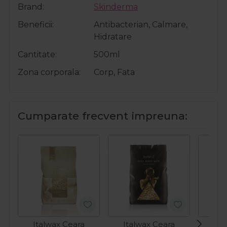
Brand
Skinderma
Beneficii
Antibacterian, Calmare,
Hidratare
Cantitate
500ml
Zona corporala
Corp, Fata
Cumparate frecvent impreuna:
Italwax Ceara
Italwax Ceara
Ita