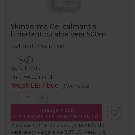
Skinderma Gel calmant si
hidratant cu aloe vera 500ml
Cod produs
SKIN-008
PRP: 209,00
LEI
198,55
LEI
/ buc
(TVA inclus)
−
+
Adauga in cos
Livrare estimata: marți 11 aug. - miercuri 12 aug.
Plaseaza comanda si castiga puncte de
loialitate in valoare de
3,97
LEI
Pentru a