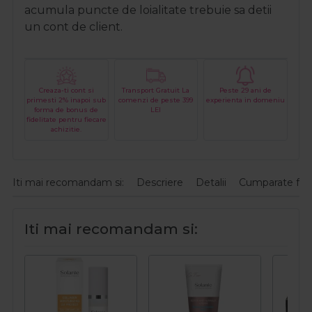
acumula puncte de loialitate trebuie sa detii
un cont de client.
Creaza-ti cont si
Transport Gratuit La
Peste 29 ani de
primesti 2% inapoi sub
comenzi de peste 399
experienta in domeniu
forma de bonus de
LEI
fidelitate pentru fiecare
achizitie.
Iti mai recomandam si:
Descriere
Detalii
Cumparate fre
Iti mai recomandam si: