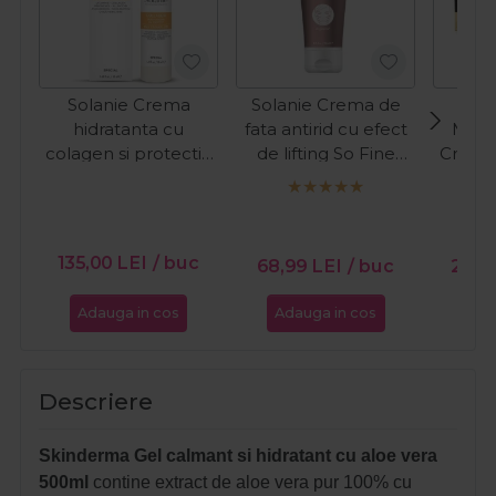
Solanie Crema
Solanie Crema de
hidratanta cu
fata antirid cu efect
Meer
colagen si protectie
de lifting So Fine
Crema
UV pentru fata
250ml
cu co
Special 50ml
fata
Coll
135,00
LEI
/ buc
68,99
LEI
/ buc
261,
Adauga in cos
Adauga in cos
Ada
Descriere
Skinderma Gel calmant si hidratant cu aloe vera
500ml
contine extract de aloe vera pur 100% cu