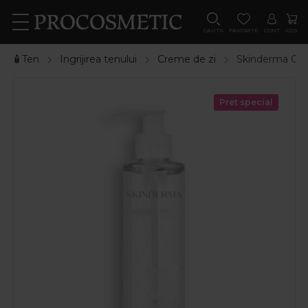
CAUTA
FAVORITE
CONT
COS
🧴Ten
Ingrijirea tenului
Creme de zi
Skinderma Gel 
Pret special