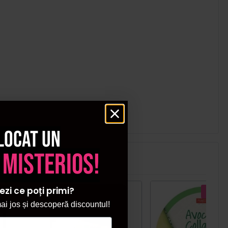
locat un
 misterios!
ezi ce poți primi?
Pret s
i jos și descoperă discountul!