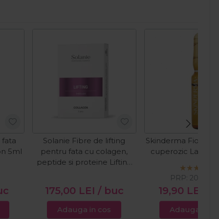
 fata
Solanie Fibre de lifting
Skinderma Fiola pe
on 5ml
pentru fata cu colagen,
cuperozic Laureth
peptide si proteine Lifting
Collagen 5buc
PRP:
20,00
L
uc
175,00
LEI
/ buc
19,90
LEI
/ 
Adauga in cos
Adauga in c