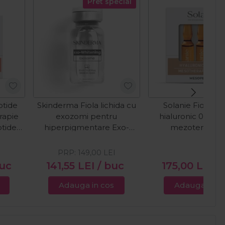
Pret special
ptide
Skinderma Fiola lichida cu
Solanie Fiole cu
rapie
exozomi pentru
hialuronic 0.8% 
ptide
hiperpigmentare Exo-
mezoterapie 
Whitening 10ml
Mesopeptide 3
PRP:
149,00
LEI
buc
141,55
LEI
/ buc
175,00
LEI
/
Adauga in cos
Adauga in c