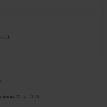
0 LEI.
nit rapid prompți cu lucruri de calitate am luat ceva
 retur .Recomand
r. 2025