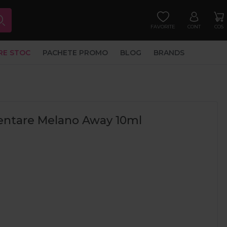
FAVORITE
CONT
COS
RE STOC
PACHETE PROMO
BLOG
BRANDS
entare Melano Away 10ml