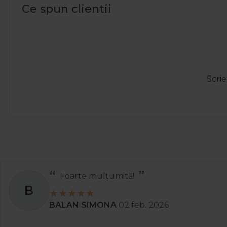
Ce spun clientii
Scrie
Totul a decurs perfect și rapid.
A
Ady
01 apr. 2025