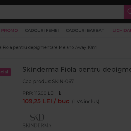
PROMO
CADOURI FEMEI
CADOURI BARBATI
LICHIDA
 Fiola pentru depigmentare Melano Away 10ml
Skinderma Fiola pentru depigm
cial
Cod produs
SKIN-067
PRP: 115,00
LEI
109,25
LEI
/ buc
(TVA inclus)