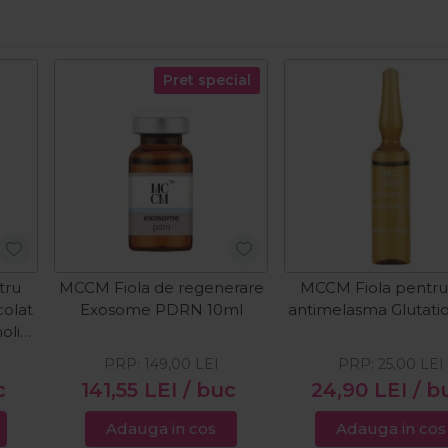
Pret special
tru
MCCM Fiola de regenerare
MCCM Fiola pentru
colat
Exosome PDRN 10ml
antimelasma Glutati
olic
PRP:
149,00
LEI
PRP:
25,00
LEI
c
141,55
LEI
/ buc
24,90
LEI
/ b
Adauga in cos
Adauga in cos