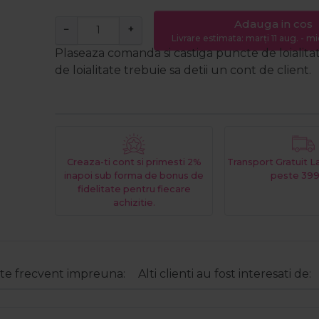
Adauga in cos
−
+
Livrare estimata: marți 11 aug. - mi
Plaseaza comanda si castiga puncte de loialita
de loialitate trebuie sa detii un cont de client.
Creaza-ti cont si primesti 2%
Transport Gratuit 
inapoi sub forma de bonus de
peste 399
fidelitate pentru fiecare
achizitie.
e frecvent impreuna:
Alti clienti au fost interesati de: