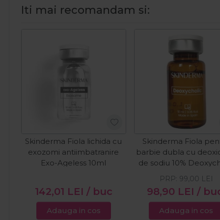
Iti mai recomandam si:
Skinderma Fiola lichida cu
Skinderma Fiola pen
exozomi antiimbatranire
barbie dubla cu deoxi
Exo-Ageless 10ml
de sodiu 10% Deoxych
10ml
PRP:
99,00
LEI
142,01
LEI
/ buc
98,90
LEI
/ bu
Adauga in cos
Adauga in cos