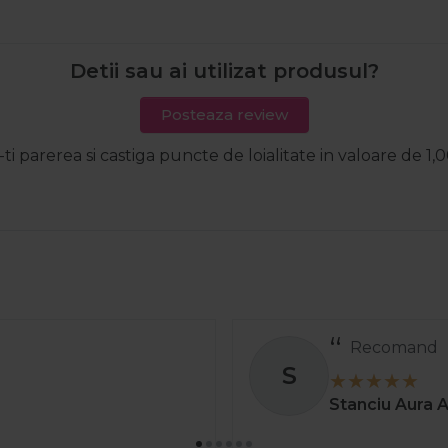
Detii sau ai utilizat produsul?
Posteaza review
-ti parerea si castiga puncte de loialitate in valoare de 1,0
Comanda a ve
S
greșit și au și
Stoica C
01 ap