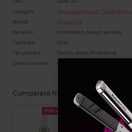
SKU
SKIN-067
Categorii
Seruri pentru ten
,
Tratamente 
Brand
Skinderma
Beneficii
Antioxidant, Aspect sanatos
Cantitate
10ml
Tip utilizare
Pentru acasa, Profesional
Zona corporala
Corp, Fata
Cumparate frecvent impreuna:
Pret special
Pret spec