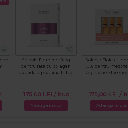
ial
rare
Solanie Fibre de lifting
Solanie Fiole cu pe
ml
pentru fata cu colagen,
10% pentru mezote
peptide si proteine Lifting
Argireline Mesope
Collagen 5buc
3x2ml
c
175,00
LEI
/ buc
175,00
LEI
/ 
Adauga in cos
Adauga in cos