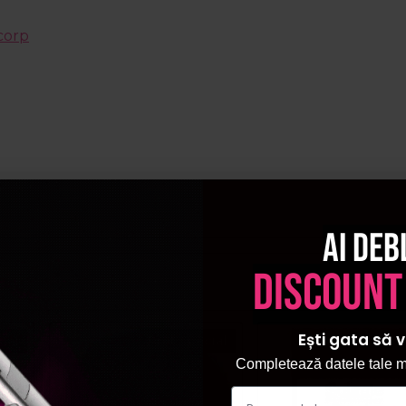
corp
Ai deb
discount
Ești gata să v
ial
Pret special
Completează datele tale ma