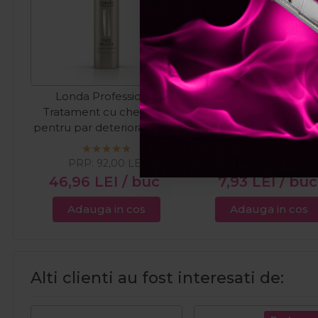
Londa Professional
Purederm Masca facia
Tratament cu cheratina
colagen, vitamina E si
pentru par deteriorat Fiber
hialuronic 1buc
Infusion 5 Minute 100ml
PRP:
92,00
LEI
PRP:
8,13
LEI
46,96
LEI
/ buc
7,93
LEI
/ buc
Adauga in cos
Adauga in cos
Alti clienti au fost interesati de: