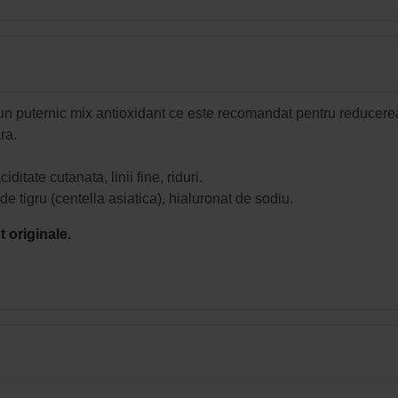
n puternic mix antioxidant ce este recomandat pentru reducerea 
ra.
ditate cutanata, linii fine, riduri.
e tigru (centella asiatica), hialuronat de sodiu.
 originale.