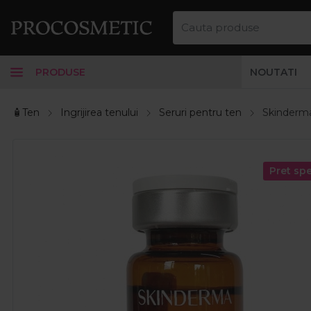
PRODUSE
NOUTATI
🧴Ten
Ingrijirea tenului
Seruri pentru ten
Skinderma
Pret spe