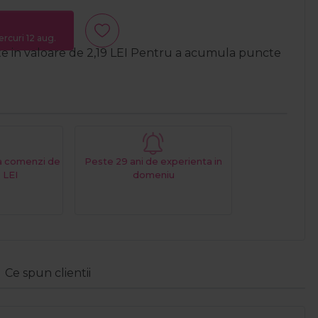
ercuri 12 aug.
te in valoare de
2,19
LEI
Pentru a acumula puncte
La comenzi de
Peste 29 ani de experienta in
 LEI
domeniu
Ce spun clientii