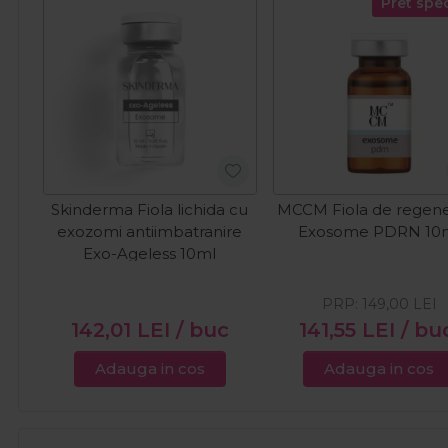
Pret spec
Skinderma Fiola lichida cu
MCCM Fiola de regene
exozomi antiimbatranire
Exosome PDRN 10
Exo-Ageless 10ml
PRP:
149,00
LEI
142,01
LEI
/ buc
141,55
LEI
/ bu
Adauga in cos
Adauga in cos