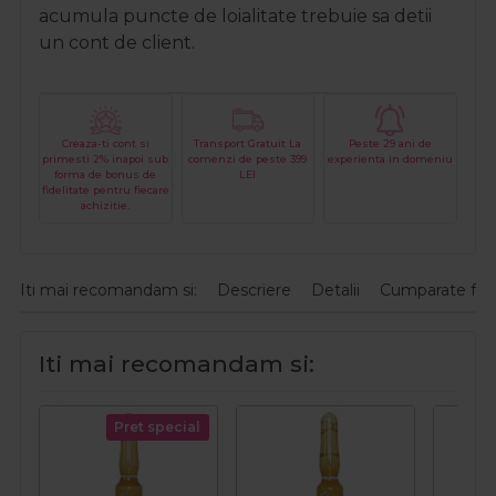
acumula puncte de loialitate trebuie sa detii
un cont de client.
Creaza-ti cont si
Transport Gratuit La
Peste 29 ani de
primesti 2% inapoi sub
comenzi de peste 399
experienta in domeniu
forma de bonus de
LEI
fidelitate pentru fiecare
achizitie.
Iti mai recomandam si:
Descriere
Detalii
Cumparate fre
Iti mai recomandam si:
Pret special