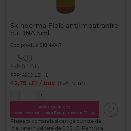
Skinderma Fiola antiimbatranire
cu DNA 5ml
Cod produs
SKIN-047
PRP: 45,00
LEI
42,75
LEI
/ buc
(TVA inclus)
−
+
Adauga in cos
Livrare estimata: marți 11 aug. - miercuri 12 aug.
Plaseaza comanda si castiga puncte de
loialitate in valoare de
0,85
LEI
Pentru a