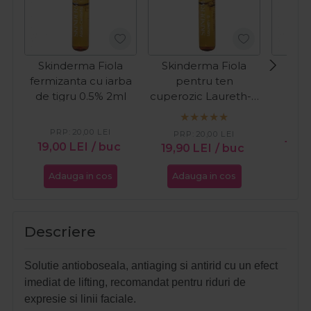
Skinderma Fiola
Skinderma Fiola
MCC
fermizanta cu iarba
pentru ten
vit
de tigru 0.5% 2ml
cuperozic Laureth-9
2ml
PR
PRP:
20,00
LEI
PRP:
20,00
LEI
19,9
19,00
LEI
/ buc
19,90
LEI
/ buc
Adauga in cos
Adauga in cos
Ada
Descriere
Solutie antioboseala, antiaging si antirid cu un efect
imediat de lifting, recomandat pentru riduri de
expresie si linii faciale.