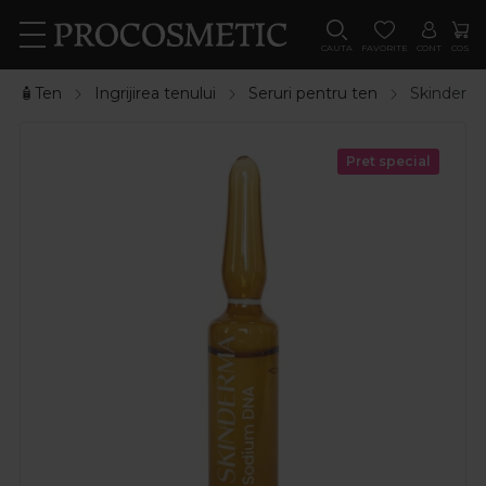
CAUTA
FAVORITE
CONT
COS
🧴Ten
Ingrijirea tenului
Seruri pentru ten
Skinderma
Pret special