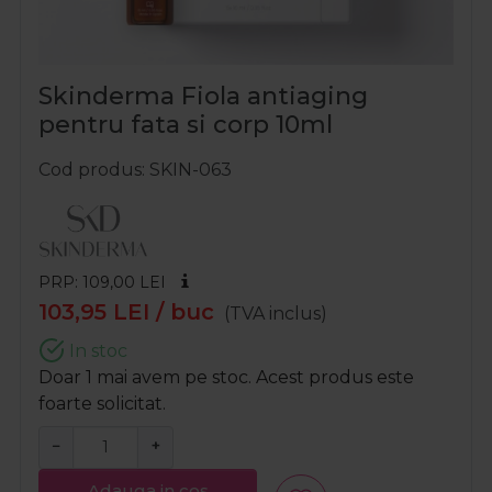
Skinderma Fiola antiaging
pentru fata si corp 10ml
Cod produs
SKIN-063
PRP: 109,00
LEI
103,95
LEI
/ buc
(TVA inclus)
In stoc
Doar 1 mai avem pe stoc. Acest produs este
foarte solicitat.
−
+
Adauga in cos