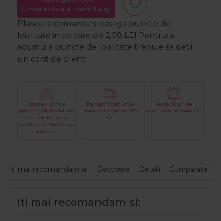
Livrare estimata: marți, 11 aug.
Plaseaza comanda si castiga puncte de
loialitate in valoare de
2,08
LEI
Pentru a
acumula puncte de loialitate trebuie sa detii
un cont de client.
Creaza-ti cont si
Transport Gratuit La
Peste 29 ani de
primesti 2% inapoi sub
comenzi de peste 399
experienta in domeniu
forma de bonus de
LEI
fidelitate pentru fiecare
achizitie.
Iti mai recomandam si:
Descriere
Detalii
Cumparate fre
Iti mai recomandam si: