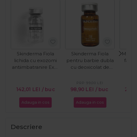
Skinderma Fiola
Skinderma Fiola
MCCM 
lichida cu exozomi
pentru barbie dubla
fata 
antiimbatranire Exo-
cu deoxicolat de
Glu
Ageless 10ml
sodiu 10%
Deoxycholic 10ml
PRP:
99,00
LEI
PR
142,01
LEI
/ buc
98,90
LEI
/ buc
24,
Adauga in cos
Adauga in cos
Ada
Descriere