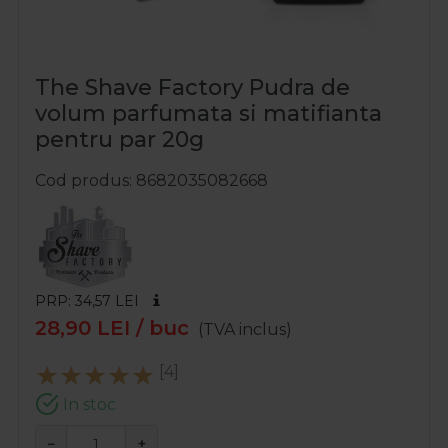
The Shave Factory Pudra de
volum parfumata si matifianta
pentru par 20g
Cod produs
8682035082668
PRP: 34,57
LEI
28,90
LEI
/ buc
(TVA inclus)
[4]
In stoc
−
+