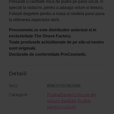
Presarati o cantitate mica de pudra pe parul uscat, in
special la radacini, pentru a adauga volum si textura.
Folositi degetele pentru a masa si modela parul pana
la obtinerea aspectului dorit.
Procosmetic.ro este distribuitor autorizat si in
exclusivitate The Shave Factory.
Toate produsele achizitionate de pe site-ul nostru
sunt originale.
Declaratie de conformitate ProCosmetic.
Detalii
SKU
8682035082668
Categorii
Pudra/Spray/Lotiune de
volum barbati
,
Pudre
pentru volum