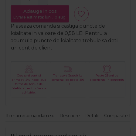
Adauga in cos
Livrare estimata: luni, 10 aug.
Plaseaza comanda si castiga puncte de
loialitate in valoare de
0,58
LEI
Pentru a
acumula puncte de loialitate trebuie sa detii
un cont de client.
Creaza-ti cont si
Transport Gratuit La
Peste 29 ani de
primesti 2% inapoi sub
comenzi de peste 399
experienta in domeniu
forma de bonus de
LEI
fidelitate pentru fiecare
achizitie.
Iti mai recomandam si:
Descriere
Detalii
Cumparate fre
Iti mai recomandam si: