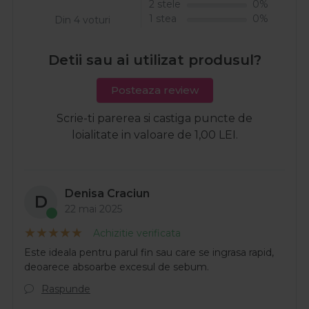
2 stele
0%
1 stea
0%
Din 4 voturi
Detii sau ai utilizat produsul?
Posteaza review
Scrie-ti parerea si castiga puncte de
loialitate in valoare de 1,00 LEI.
Denisa Craciun
D
22 mai 2025
Achizitie verificata
Este ideala pentru parul fin sau care se ingrasa rapid,
deoarece absoarbe excesul de sebum.
Raspunde