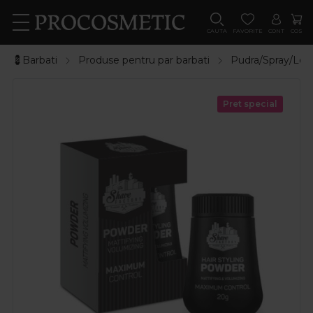
CAUTA
FAVORITE
CONT
COS
💈Barbati
Produse pentru par barbati
Pudra/Spray/Loti
Pret special