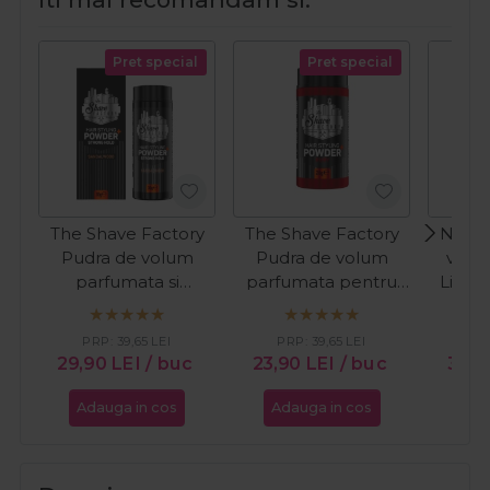
Pret special
Pret special
The Shave Factory
The Shave Factory
NishM
Pudra de volum
Pudra de volum
volu
parfumata si
parfumata pentru
Light 
matifianta
styling Ruby 20g
Ho
Sandalwood 30g
PRP:
39,65
LEI
PRP:
39,65
LEI
PR
29,90
LEI
/ buc
23,90
LEI
/ buc
30,2
Adauga in cos
Adauga in cos
Ada