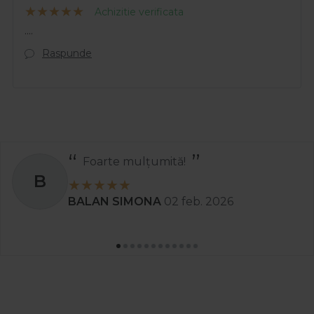
Achizitie verificata
....
Raspunde
Recomand
S
26
Stanciu Aura Andreea
02