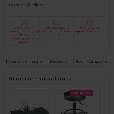
un cont de client.
Creaza-ti cont si
Transport Gratuit La
Peste 29 ani de
primesti 2% inapoi sub
comenzi de peste 399
experienta in domeniu
forma de bonus de
LEI
fidelitate pentru fiecare
achizitie.
Iti mai recomandam si:
Descriere
Detalii
Cumparate fre
Iti mai recomandam si:
Pret special