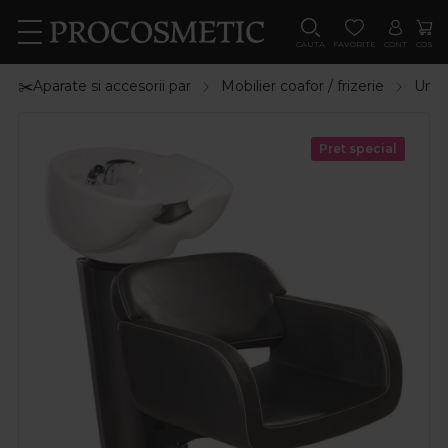
CAUTA
FAVORITE
CONT
COS
✂️Aparate si accesorii par
Mobilier coafor / frizerie
Unita
Pret special