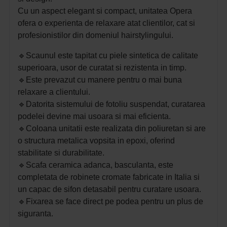
Cu un aspect elegant si compact, unitatea Opera
ofera o experienta de relaxare atat clientilor, cat si
profesionistilor din domeniul hairstylingului.
🔹
Scaunul este tapitat cu piele sintetica de calitate
superioara, usor de curatat si rezistenta in timp.
🔹
Este prevazut cu manere pentru
o mai buna
relaxare
a clientului.
🔹
Datorita sistemului de fotoliu suspendat, curatarea
podelei devine mai usoara si mai eficienta.
🔹
Coloana unitatii este realizata din poliuretan si are
o structura metalica vopsita in epoxi, oferind
stabilitate si durabilitate.
🔹
Scafa ceramica adanca, basculanta, este
completata de robinete cromate fabricate in Italia si
un capac de sifon detasabil pentru curatare usoara.
🔹
Fixarea se face direct pe podea pentru un plus de
siguranta.