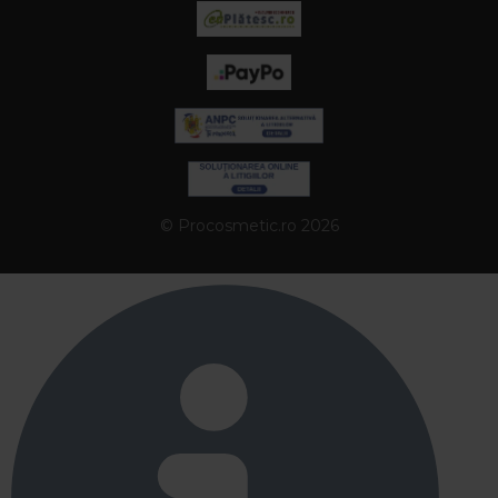
© Procosmetic.ro 2026