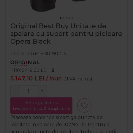
Original Best Buy Unitate de
spalare cu suport pentru picioare
Opera Black
Cod produs
SB0190213
PRP: 5.418,00
LEI
5.147,10
LEI
/ buc
(TVA inclus)
−
+
Adauga in cos
Livrare estimata: 2-4 saptamani
Plaseaza comanda si castiga puncte de
loialitate in valoare de
102,94
LEI
Pentru a
acumula puncte de loialitate trebuie sa detii