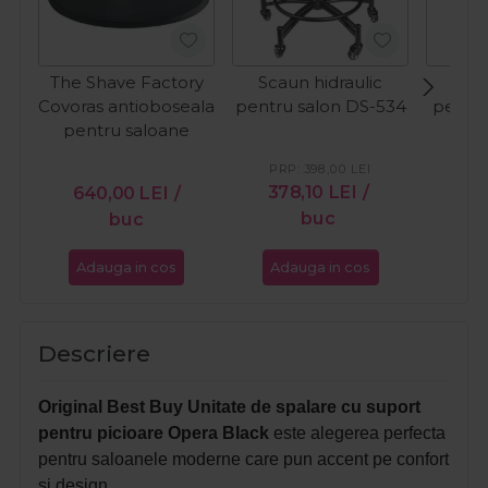
The Shave Factory
Scaun hidraulic
Scau
Covoras antioboseala
pentru salon DS-534
pentru
pentru saloane
PRP:
398,00
LEI
PR
378,10
LEI
/
37
640,00
LEI
/
buc
buc
Adauga in cos
Adauga in cos
Ada
Descriere
Original Best Buy Unitate de spalare cu suport
pentru picioare Opera Black
este alegerea perfecta
pentru saloanele moderne care pun accent pe confort
si design.