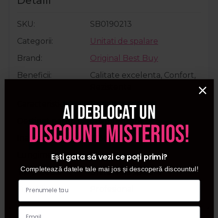
Detalii
SKU
SB0190213
Categorii
Unitati de spalare
Brand
Original Best Buy
Beneficii
Calitate excelenta, Confort,
Rezistenta
Caracteristici
Design modern
Ai deblocat un
Destinat pentru
Coafor/frizerie
discount misterios!
Inaltime
103cm
Lungime
120cm
Ești gata să vezi ce poți primi?
Completează datele tale mai jos și descoperă discountul!
Tip produs
Unitate de spalare
Tip utilizare
Profesional