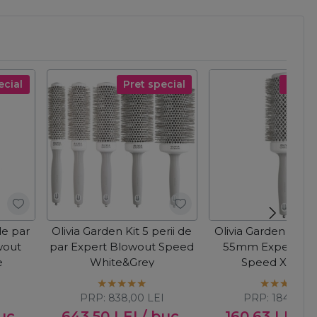
ecial
Pret special
Pret s
de par
Olivia Garden Kit 5 perii de
Olivia Garden Perie
wout
par Expert Blowout Speed
55mm Expert Bl
e
White&Grey
Speed XL Whi
PRP:
838,00
LEI
PRP:
184,00
L
uc
643,50
LEI
/ buc
160,63
LEI
/