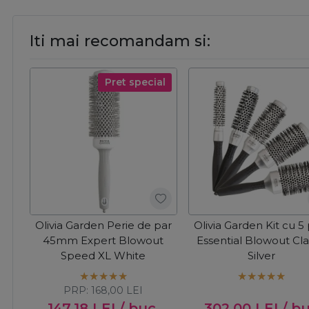
Iti mai recomandam si:
Pret special
Olivia Garden Perie de par
Olivia Garden Kit cu 5 
45mm Expert Blowout
Essential Blowout Cla
Speed XL White
Silver
PRP:
168,00
LEI
147,18
LEI
/ buc
302,00
LEI
/ b