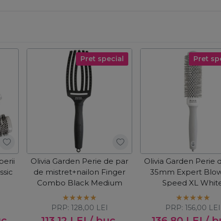
Pret special
Pret sp
perii
Olivia Garden Perie de par
Olivia Garden Perie 
ssic
de mistret+nailon Finger
35mm Expert Blo
Combo Black Medium
Speed XL Whit
PRP:
128,00
LEI
PRP:
156,00
LEI
uc
113,12
LEI
/ buc
136,80
LEI
/ b