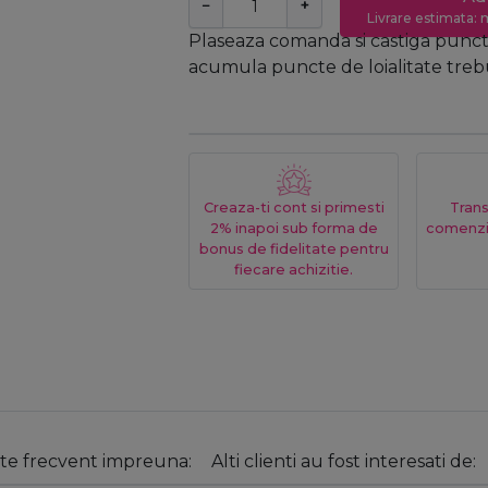
−
+
Livrare estimata: m
Plaseaza comanda si castiga puncte
acumula puncte de loialitate trebui
Creaza-ti cont si primesti
Trans
2% inapoi sub forma de
comenzi
bonus de fidelitate pentru
fiecare achizitie.
e frecvent impreuna:
Alti clienti au fost interesati de: