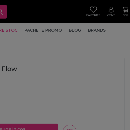
FAVORITE
CONT
COS
RE STOC
PACHETE PROMO
BLOG
BRANDS
y Flow
auga in cos