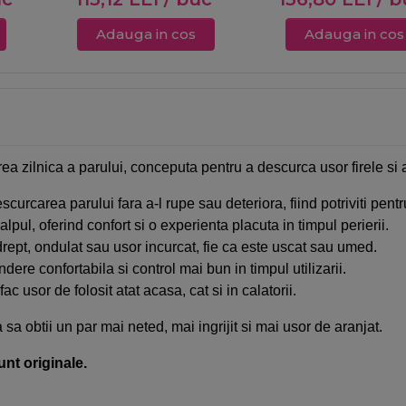
Adauga in cos
Adauga in cos
rea zilnica a parului, conceputa pentru a descurca usor firele si a 
descurcarea parului fara a-l rupe sau deteriora, fiind potriviti pentru
lpul, oferind confort si o experienta placuta in timpul perierii.
drept, ondulat sau usor incurcat, fie ca este uscat sau umed.
ere confortabila si control mai bun in timpul utilizarii.
 usor de folosit atat acasa, cat si in calatorii.
a sa obtii un par mai neted, mai ingrijit si mai usor de aranjat.
unt originale.