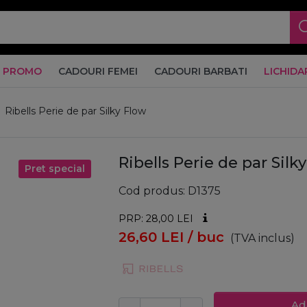
PROMO
CADOURI FEMEI
CADOURI BARBATI
LICHIDA
Ribells Perie de par Silky Flow
Ribells Perie de par Silk
Pret special
Cod produs
D1375
PRP: 28,00
LEI
26,60
LEI
/ buc
(TVA inclus)
Ad