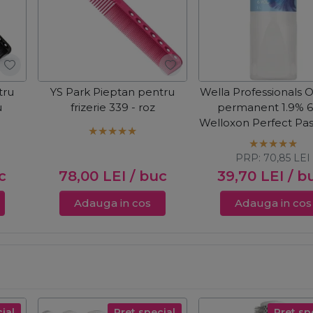
tru
YS Park Pieptan pentru
Wella Professionals 
u
frizerie 339 - roz
permanent 1.9% 6
Welloxon Perfect Pas
1000ml
PRP:
70,85
LEI
c
78,00
LEI
/ buc
39,70
LEI
/ b
Adauga in cos
Adauga in cos
ial
Pret special
Pret sp