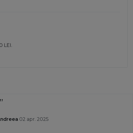
0 LEI.
nit rapid prompți cu lucruri de calitate am luat ceva
 retur .Recomand
r. 2025