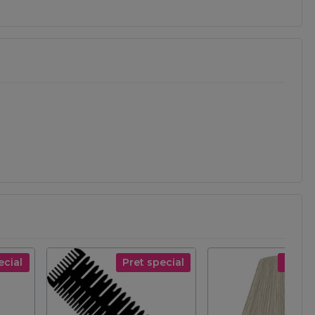
ecial
Pret special
Pret s