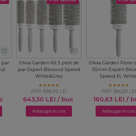
 par
Olivia Garden Kit 5 perii de
Olivia Garden Perie 
out
par Expert Blowout Speed
55mm Expert Blo
White&Grey
Speed XL Whit
PRP:
838,00
LEI
PRP:
184,00
LE
c
643,50
LEI
/ buc
160,63
LEI
/ b
Adauga in cos
Adauga in cos