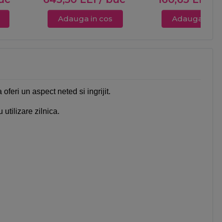
Adauga in cos
Adauga in c
oferi un aspect neted si ingrijit.
 utilizare zilnica.