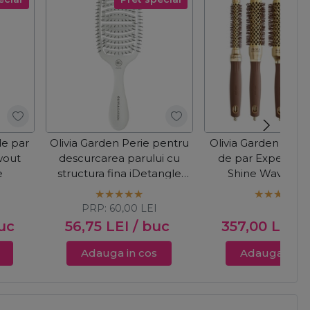
de par
Olivia Garden Perie pentru
Olivia Garden Kit cu
wout
descurcarea parului cu
de par Expert Bl
e
structura fina iDetangle
Shine Wavy Bris
Fine Hair
Gold&Brow
I
PRP:
60,00
LEI
uc
56,75
LEI
/ buc
357,00
LEI
/
Adauga in cos
Adauga in c