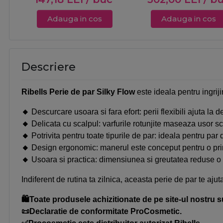
Adauga in cos
Adauga in cos
Descriere
Ribells Perie de par Silky Flow
este ideala pentru ingriji
🔸
Descurcare usoara si fara efort:
perii flexibili ajuta la 
🔸
Delicata cu scalpul:
varfurile rotunjite maseaza usor sca
🔸
Potrivita pentru toate tipurile de par:
ideala pentru par 
🔸
Design ergonomic:
manerul este conceput pentru o prind
🔸
Usoara si practica:
dimensiunea si greutatea reduse o fac
Indiferent de rutina ta zilnica, aceasta perie de par te ajut
🛍️Toate produsele achizitionate de pe site-ul nostru s
📜Declaratie de conformitate ProCosmetic.