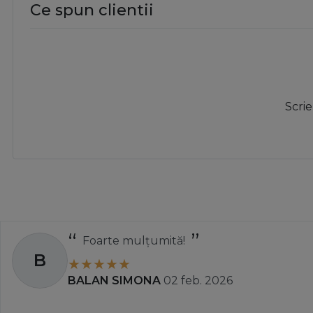
Ce spun clientii
Scrie
Totul a decurs perfect și rapid.
A
Ady
01 apr. 2025