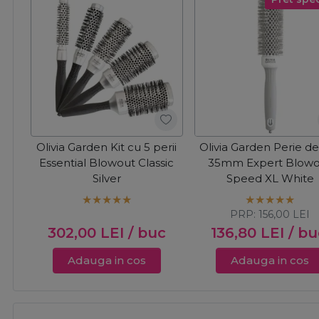
Olivia Garden Kit cu 5 perii
Olivia Garden Perie de
Essential Blowout Classic
35mm Expert Blow
Silver
Speed XL White
PRP:
156,00
LEI
302,00
LEI
/ buc
136,80
LEI
/ bu
Adauga in cos
Adauga in cos