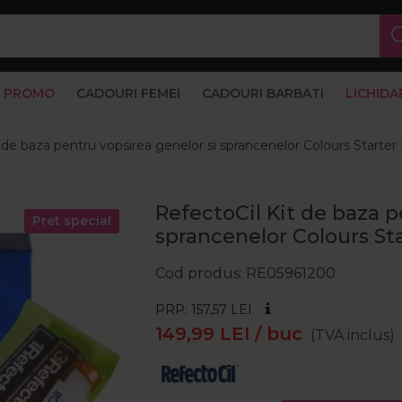
PROMO
CADOURI FEMEI
CADOURI BARBATI
LICHIDA
 de baza pentru vopsirea genelor si sprancenelor Colours Starter 
RefectoCil Kit de baza p
Pret special
sprancenelor Colours Sta
Cod produs
RE05961200
PRP: 157,57
LEI
149,99
LEI
/ buc
(TVA inclus)