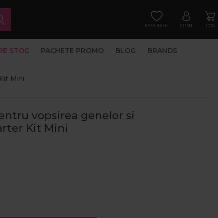
FAVORITE
CONT
COS
RE STOC
PACHETE PROMO
BLOG
BRANDS
Kit Mini
entru vopsirea genelor si
rter Kit Mini