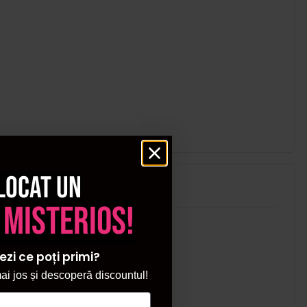
locat un
 misterios!
ezi ce poți primi?
i jos și descoperă discountul!