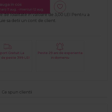
auga in cos
arți 11 aug. - miercuri 12 aug.
 de loialitate in valoare de
3,00
LEI
Pentru a
e sa detii un cont de client.
port Gratuit La
Peste 29 ani de experienta
 de peste 399 LEI
in domeniu
Ce spun clientii