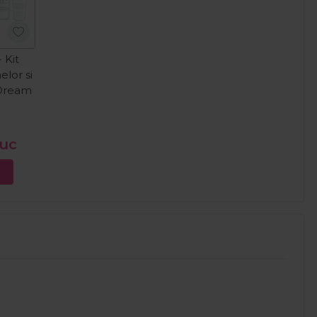
 Kit
elor si
 Dream
buc