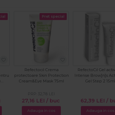
ial
Pret special
Refectocil Crema
RefectoCil Gel acti
entru
protectoare Skin Protection
Intense Brow[n]s Act
e
Cream&Eye Mask 75ml
Gel Step 2 15m
ng
ml
PRP:
32,78
LEI
c
27,16
LEI
/ buc
62,39
LEI
/ b
Adauga in cos
Adauga in cos