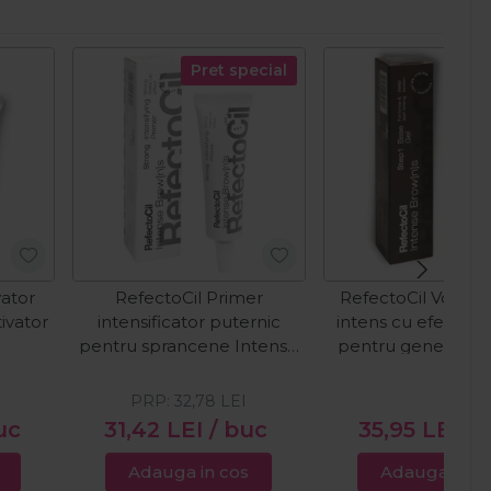
Pret special
vator
RefectoCil Primer
RefectoCil Vopse
ivator
intensificator puternic
intens cu efect d
l
pentru sprancene Intense
pentru gene&spr
Brow[n]s Intensifying
Intense Brow[n]s B
Primer Strong 15ml
Step 1 - Deep Bro
PRP:
32,78
LEI
uc
31,42
LEI
/ buc
35,95
LEI
/ 
Adauga in cos
Adauga in c