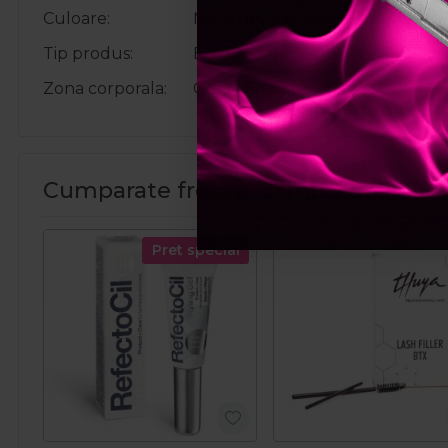
Culoare
Maro natural, Negru intens
Tip produs
Bol, Oxidant, Pensula , Vopsea
Zona corporala
Gene, Sprancene
Cumparate frecvent impreuna:
Pret special