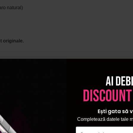
ro natural)
 originale.
Ai deb
discount
Ești gata să v
Completează datele tale ma
a