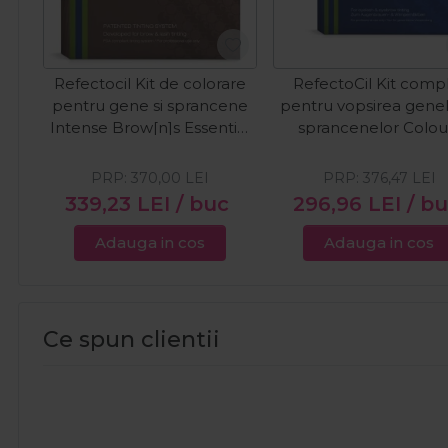
Refectocil Kit de colorare
RefectoCil Kit comp
pentru gene si sprancene
pentru vopsirea genel
Intense Brow[n]s Essential
sprancenelor Colou
Set
Starter Kit
PRP:
370,00
LEI
PRP:
376,47
LEI
339,23
LEI
/ buc
296,96
LEI
/ b
Adauga in cos
Adauga in cos
Ce spun clientii