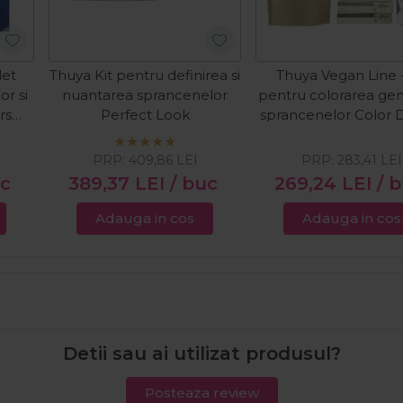
let
Thuya Kit pentru definirea si
Thuya Vegan Line -
or si
nuantarea sprancenelor
pentru colorarea gen
rs
Perfect Look
sprancenelor Color
PRP:
409,86
LEI
PRP:
283,41
LEI
uc
389,37
LEI
/ buc
269,24
LEI
/ 
Adauga in cos
Adauga in cos
Detii sau ai utilizat produsul?
Posteaza review