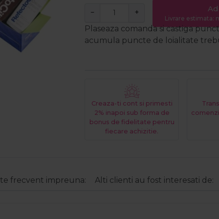
Ad
−
+
Livrare estimata: m
Plaseaza comanda si castiga puncte
acumula puncte de loialitate trebui
Creaza-ti cont si primesti
Trans
2% inapoi sub forma de
comenzi
bonus de fidelitate pentru
fiecare achizitie.
e frecvent impreuna:
Alti clienti au fost interesati de: