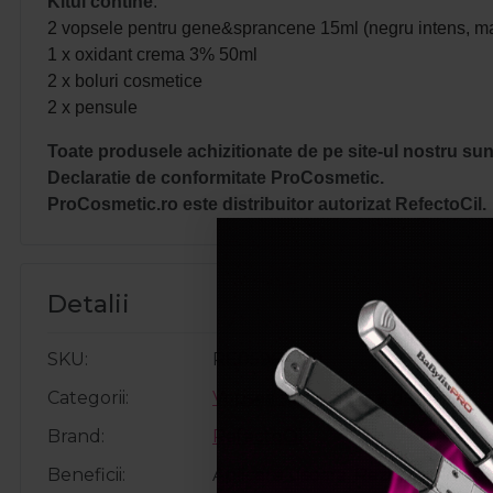
Kitul contine
:
2 vopsele pentru gene&sprancene 15ml (negru intens, ma
1 x oxidant crema 3% 50ml
2 x boluri cosmetice
2 x pensule
Toate produsele achizitionate de pe site-ul nostru sunt
Declaratie de conformitate ProCosmetic.
ProCosmetic.ro este distribuitor autorizat RefectoCil.
Detalii
SKU
RE05961200
Categorii
Vopsea sprancene si gene
Brand
RefectoCil
Beneficii
Aplicare usoara, Rezistent la ap