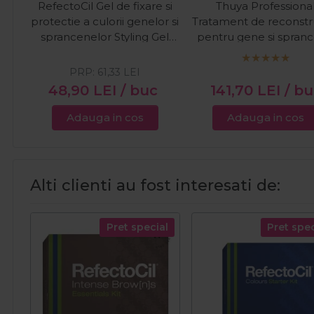
RefectoCil Gel de fixare si
Thuya Professiona
protectie a culorii genelor si
Tratament de reconstr
sprancenelor Styling Gel
pentru gene si spran
9ml
Lash Filler Btx 5m
PRP:
61,33
LEI
48,90
LEI
/ buc
141,70
LEI
/ b
Adauga in cos
Adauga in cos
Alti clienti au fost interesati de:
Pret special
Pret spec