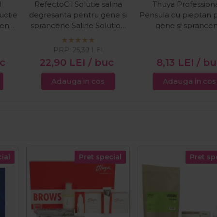
l
RefectoCil Solutie salina
Thuya Professiona
uctie
degresanta pentru gene si
Pensula cu pieptan 
cene
sprancene Saline Solution
gene si sprance
l
150ml
PRP:
25,39
LEI
uc
22,90
LEI
/ buc
8,13
LEI
/ b
Adauga in cos
Adauga in cos
ial
Pret special
Pret sp