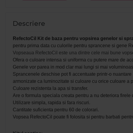
Descriere
RefectoCil Kit de baza pentru vopsirea genelor si spr
pentru prima data cu culorile pentru sprancene si gene R
Vopseaua RefectoCil este una dintre cele mai bune vopse
Ofera o culoare intensa si uniforma cu putere mare de aco
Genele vor parea in mod clar mai lungi si mai voluminoase
Sprancenele deschise pot fi accentuate printr-o nuantare in
armonizate ca luminozitate si culoare cu orice culoare a p
Culoare rezistenta la apa si transfer.
Are o formula speciala creata pentru a nu deteriora firele 
Utilizare simpla, rapida si fara riscuri.
Cantitate suficienta pentru 60 de colorari.
Vopsea RefectoCil poate fi folosita si pentru barbati pentr