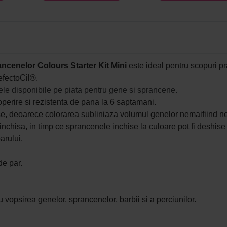
ancenelor Colours Starter Kit Mini
este ideal pentru scopuri pra
efectoCil®.
le disponibile pe piata pentru gene si sprancene.
perire si rezistenta de pana la 6 saptamani.
, deoarece colorarea subliniaza volumul genelor nemaifiind nece
chisa, in timp ce sprancenele inchise la culoare pot fi deshise p
arului.
de par.
u vopsirea genelor, sprancenelor, barbii si a perciunilor.