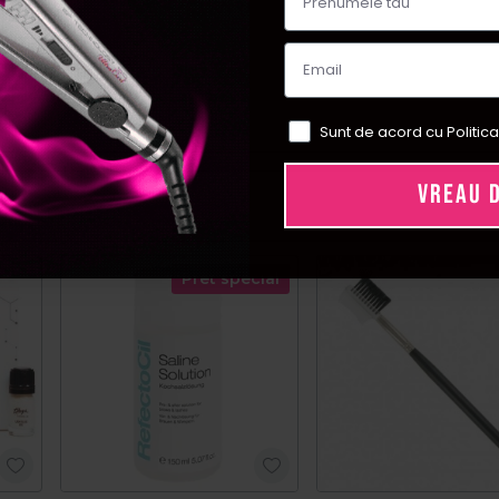
 gene/sprancene
Sunt de acord cu Politica
VREAU 
Pret special