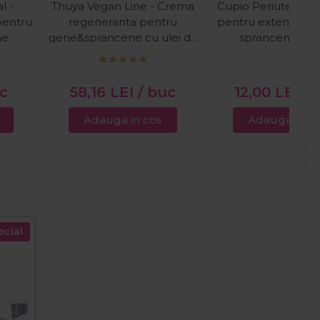
l -
Thuya Vegan Line - Crema
Cupio Periute de 
pentru
regeneranta pentru
pentru extensii de 
ne
gene&sprancene cu ulei de
sprancene 20
argan, ricin si ulei de
masline 15ml
uc
58,16
LEI
/ buc
12,00
LEI
/ 
Adauga in cos
Adauga in c
ecial