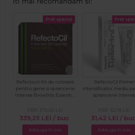
Iti mai recomandam si:
Pret special
Pret spec
Refectocil Kit de colorare
RefectoCil Primer
pentru gene si sprancene
intensificator mediu p
Intense Brow[n]s Essential
sprancene Intens
Set
Brow[n]s Intensifyi
Primer Medium 15
PRP:
370,00
LEI
PRP:
32,78
LEI
339,23
LEI
/ buc
31,42
LEI
/ bu
Adauga in cos
Adauga in cos