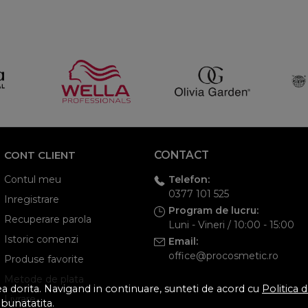
CONT CLIENT
CONTACT
Telefon:
Contul meu
0377 101 525
Inregistrare
Program de lucru:
Recuperare parola
Luni - Vineri / 10:00 - 15:00
Istoric comenzi
Email:
office@procosmetic.ro
Produse favorite
Metode de plata
tea dorita. Navigand in continuare, sunteti de acord cu
Politica 
Livrare
mbunatatita.