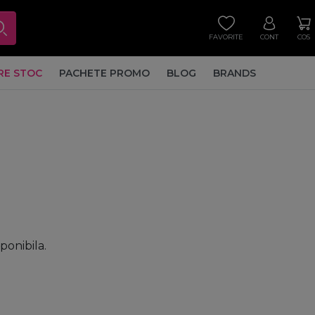
FAVORITE
CONT
COS
RE STOC
PACHETE PROMO
BLOG
BRANDS
sponibila.