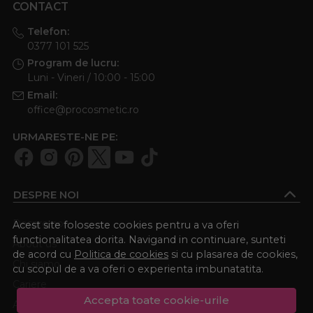
CONTACT
Telefon:
0377 101 525
Program de lucru:
Luni - Vineri / 10:00 - 15:00
Email:
office@procosmetic.ro
URMARESTE-NE PE:
DESPRE NOI
Despre noi
Acest site foloseste cookies pentru a va oferi
functionalitatea dorita. Navigand in continuare, sunteti
About us
de acord cu
Politica de cookies
si cu plasarea de cookies,
Chi siamo
cu scopul de a va oferi o experienta imbunatatita.
Cariere
Accepta toate cookie-urile
Academia Procosmetic